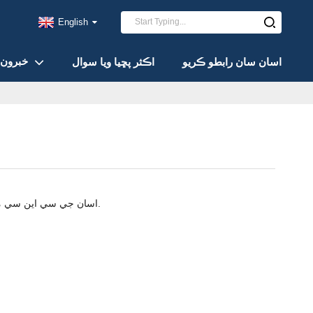
English
خبرون
اسان سان رابطو ڪريو
اڪثر پڇيا ويا سوال
اسان جي سي اين سي مشيننگ سروس ۾ ڀليڪار، جتي 20 سالن کان وڌيڪ مشيننگ جو تجربو جديد ٽيڪنالاجي سان ملندو آهي.