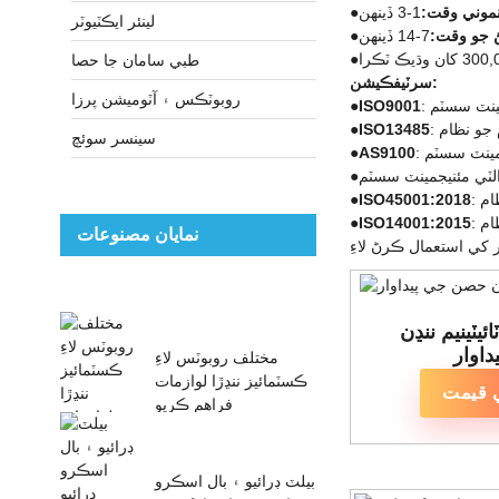
 نموني وقت:
1-3 ڏينهن
●
لينئر ايڪٽيوٽر
ڻ جو وقت:
7-14 ڏينهن
●
کان وڌيڪ ٽڪرا
●
طبي سامان جا حصا
سرٽيفڪيشن:
روبوٽڪس ۽ آٽوميشن پرزا
مينٽ سسٽم
ISO9001
●
 جو نظام
ISO13485
●
سينسر سوئچ
جمينٽ سسٽم
AS9100
●
الٽي مئنيجمينٽ سسٽم
●
ام
ISO45001:2018
●
ظام
ISO14001:2015
●
نمايان مصنوعات
يٽينيم ننڍن
اوار
مختلف روبوٽس لاءِ
ڪسٽمائيز ننڍڙا لوازمات
 قيمت
فراهم ڪريو
بيلٽ ڊرائيو ۽ بال اسڪرو