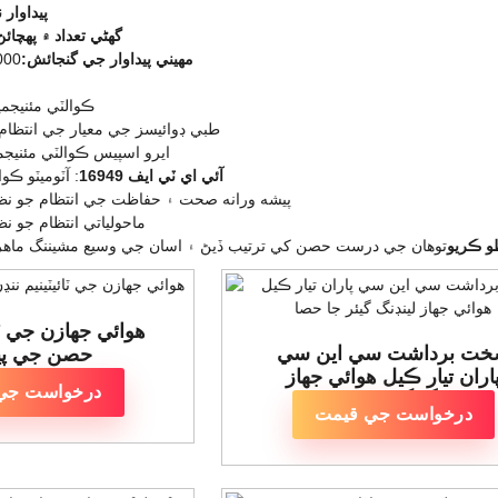
پيداوار
گھڻي تعداد ۾ پهچائ
مهيني پيداوار جي گنجائش:
300,000 
: ڪوالٽي مئنيج
: طبي ڊوائيسز جي معيار جي انتظام
: ايرو اسپيس ڪوالٽي مئني
آئي اي ٽي ايف 16949
: آٽوميٽو ڪو
: پيشه ورانه صحت ۽ حفاظت جي انتظام جو نظ
: ماحولياتي انتظام جو ن
و ڪريو
هوائي جهازن جي ٽائ
ت برداشت سي اين سي
حصن جي پيد
اران تيار ڪيل هوائي جهاز
درخواست جي
لينڊنگ گيئر جا حصا
درخواست جي قيمت