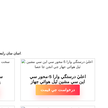
توهان جي درست حصن کي ترتيب ڏيڻ ۽ اسان جي وسيع مشيننگ ماهر کي استعمال ڪرڻ لاءِ.
اسان سان رابط
اعليٰ درستگي وارا 5-محور سي
سخ
اين سي مشين ٿيل هوائي جهاز
پ
جي انجن جا حصا
درخواست جي قيمت