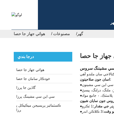
ر
گھر
مصنوعات
هوائي جهاز جا حصا
 جهاز جا حصا
درجا بندي
ن سي مشيننگ سروس
هوائي جهاز جا حصا
خودڪار سامان جا حصا
اسان جون صلاحيتون:
●
گاڏين جا پرزا
●
 پلاسٽڪ، ۽ جامع مواد
●
سي اين سي مشيننگ پرزا
ڪسٽمائيز پريسيجن ميڪيڪل پ
ڊر جي مقدار:
1 ٽڪرو
●
رزا
 وقت:
3 ڪلاڪن اندر
●