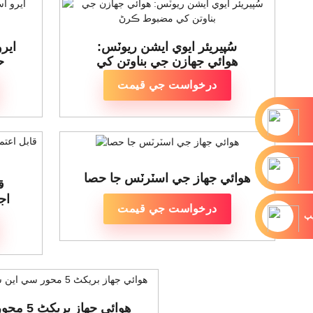
سُپيريئر ايوي ايشن ريوٽس:
اير
هوائي جهازن جي بناوتن کي
ح
مضبوط ڪرڻ
درخواست جي قيمت
هوائي جهاز جي اسٽرٽس جا حصا
ق
اجز
درخواست جي قيمت
يپ
هوائي جهاز بر