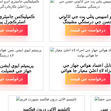
ڪمپليڪس جاميٽري 
و اسپيس پتلي ڀت جي اڏاوتي
اسٽرڪچرل پرز
صن جي درستگي مشيننگ
ڪارڪردگي واري
درخواست جي قيمت
درخواست جي
ابل اعتماد هوائي جهاز جي
پريميئم ايوي ايشن
اء لاءِ اعليٰ معيار جا هوائي
جهاز جي فضيلت ل
بولٽ
درخواست جي قيمت
درخواست جي
یکٹ 5 محور سي
ٽائيٽينيم الائي ڊرون فڪسڊ