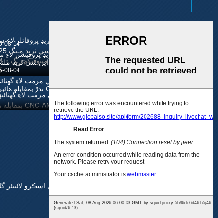
25-08-12
سي اين سي سيٽ اپ وق
ت کي 50 سيڪڙو ڪيئن گھ
5-08-14
ٽائجي...
ڪسٽم ٿريڊ پروفيشن لاءِ 
ي اين سي ٿريڊ ملنگ...
5-08-04
اوزار جي مرمت لاءِ گھٽائ
ندڙ بمقابله هائبرڊ C-A
M
,
سي اين سي مشيننگ حصا
,
بال اسڪرو لائينئر گ