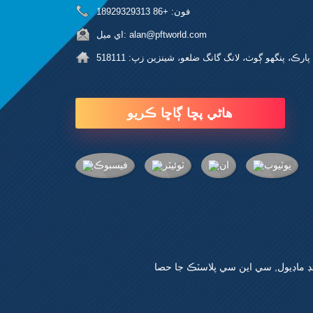
فون:
+86 18929329313
alan@pftworld.com
اي ميل:
هاڻي پڇا ڳاڇا ڪريو
ڊ ماڊيول
,
سي اين سي پلاسٽڪ جا حصا