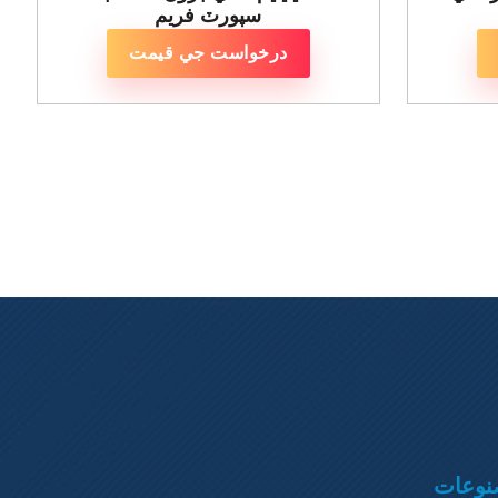
سپورٽ فريم
درخواست جي قيمت
نوعات