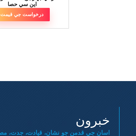
اين سي حصا
درخواست جي قيمت
خبرون
اسان جي قدمن جو نشان، قيادت، جدت، مص