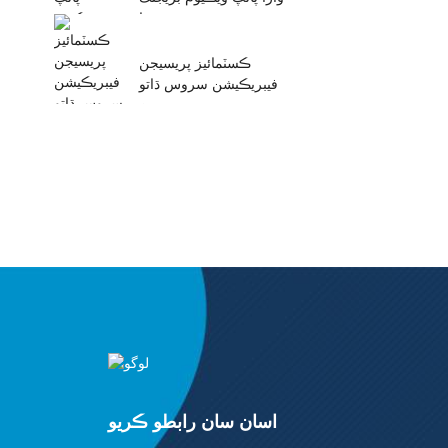
حصا
ڪسٽمائيز پريسيجن
فيبريڪيشن سروس ڌاتو
۽ ن...
اسان سان رابطو ڪريو