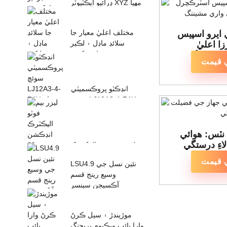
ڊرائيو ايڪٽيوٽر XYZ مهيا
ڪريو...
مختلف اعليٰ معيار جا
ايرو اسپيس
سلائڊ ماڊل ۽ لڪير
ا اعليٰ
فراهم ڪريو...
 مشيننگ
 قيمت
انڊڪٽو پروڪسميٽي
سوئچ LJ12A3-4-ZAY
عام طور تي بند...
 نٽس: هوائي
اءِ درستگي
ليزر بيم فوٽو اليڪٽرڪ
انڊڪشن سوئچ 20 ميٽر
 قيمت
LSU4.9 نئين نسل جي
E3F-20...
وسيع رينج قسم
آڪسيجن سينسر
موڙيندڙ ۽ سيل ڪرڻ
وارا پائپ ويڪيوم بريجنگ