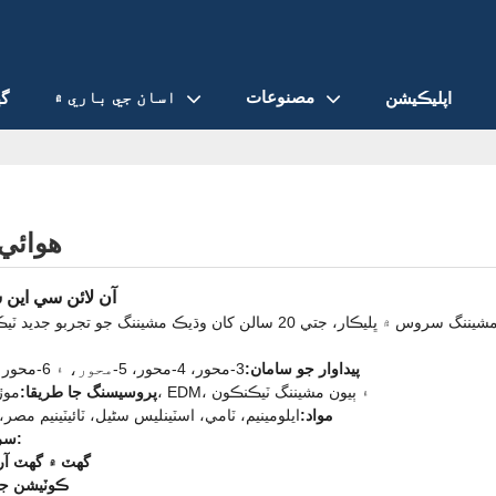
مصنوعات
اسان جي باري ۾
اپليڪيشن
گھ
هوائي
آن لائن سي اي
پيداوار جو سامان:
3-محور، 4-محور، 5-محور، ۽ 6-محور سي اين سي مشينون
موڙ، ملنگ، ڊرلنگ، پيسڻ، EDM، ۽ ٻيون مشيننگ ٽيڪنڪون
پروسيسنگ جا طريقا:
مواد:
ايلومينيم، ٽامي، اسٽينلیس سٹیل، ٽائيٽينيم مصر،
سروس جون نمايان شيون:
گھٽ ۾ گھٽ آر
ڪوٽيشن جو