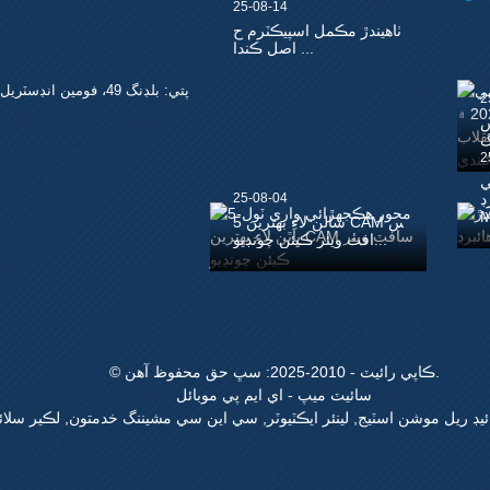
25-08-14
ٺاهيندڙ مڪمل اسپيڪٽرم ح
اصل ڪندا ...
پتي:
بلڊنگ 49، فومين انڊسٽريل پارڪ، پنگھو ڳوٺ، لانگ گانگ ضلعو، شينزين زپ: 518111
2
س
2
ي
CN
25-08-04
5 سالن لاءِ بهترين CAM س
افٽ ويئر ڪيئن چونڊيو...
© ڪاپي رائيٽ - 2010-2025: سڀ حق محفوظ آهن.
سائيٽ ميپ
-
اي ايم پي موبائل
ائيڊ ريل موشن اسٽيج
,
لينئر ايڪٽيوٽر
,
سي اين سي مشيننگ خدمتون
,
لڪير سلائ