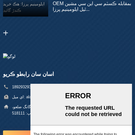
OEM بمقابله ڪسٽم سي اين سي مشين
ٿيل ايلومينيم پرزا...
اسان سان رابطو ڪريو
فون:
+86 18929329313
alan@pftworld.com
اي ميل:
پتي:
بلڊنگ 49، فومين انڊسٽريل پارڪ، پنگھو ڳوٺ، لانگ گانگ ضلعو،
شينزين زپ: 518111