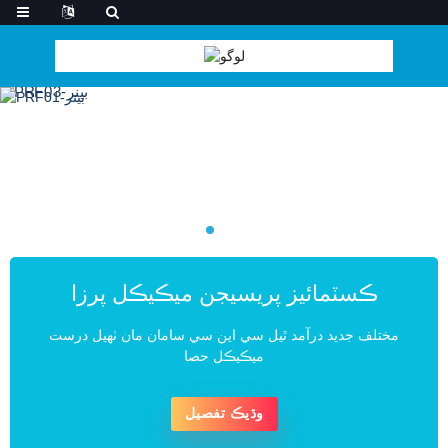
ڪسٽمائيز پريسيجن ميڪيڪل پرزا
مختلف جديد درآمد ٿيل سي اين سي سامان مان ٺهيل درست
ميڪيڪل حصا
وڌيڪ تفصيل