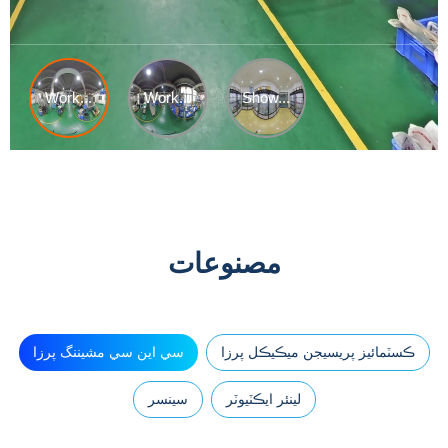
مصنوعات
ڪسٽمائيز پريسيجن ميڪيڪل پرزا
سي اين سي مشيننگ پرزا
لينئر ايڪٽيوٽر
سينسر