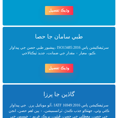
وڌيڪ تفصيل
طبي سامان جا حصا
پيشيور طبي حصن جي پيداوار، ISO13485:2016 سرٽيفڪيشن پاس
ڪيو، معيار ۽ مقدار جي ضمانت، جديد ٽيڪنالاجي.
وڌيڪ تفصيل
گاڏين جا پرزا
آٽو موبائيل پرزہ جي پيداوار، IATF 16949:2016 سرٽيفڪيشن پاس
ڪئي وئي، جھٽڪو جذب ڪندڙ، ٽرانسميشن، ۽ ٻين اهم حصن، انجن
جي حصن، معطلي جي حصن، ڦيٿين، بريڪ، فريم ۽ چيسس جي