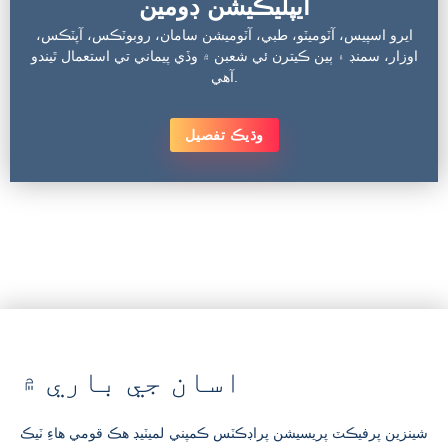
ايپليڪيشن ڊومين
ايرو اسپيس، آٽوميٽو، طبي، آٽوميشن سامان، روبوٽڪس، آپٽڪس،
اوزار، سمنڊ ۽ ٻين ڪيترن ئي شعبن ۾ وڏي پيماني تي استعمال ٿيندو
آهي.
وڌيڪ تفصيل
اسان جي باري ۾
شينزين پرفيڪٽ پريسيشن پراڊڪٽس ڪمپني لميٽيڊ هڪ قومي هاءِ ٽيڪ