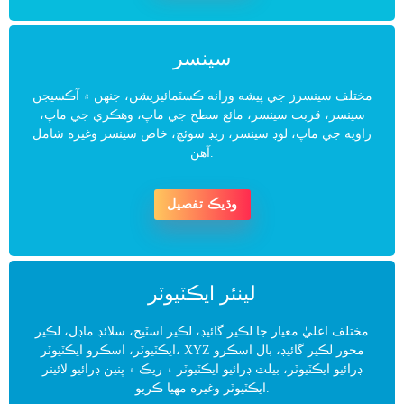
سينسر
مختلف سينسرز جي پيشه ورانه ڪسٽمائيزيشن، جنهن ۾ آڪسيجن
سينسر، قربت سينسر، مائع سطح جي ماپ، وهڪري جي ماپ،
زاويه جي ماپ، لوڊ سينسر، ريڊ سوئچ، خاص سينسر وغيره شامل
آهن.
وڌيڪ تفصيل
لينئر ايڪٽيوٽر
مختلف اعليٰ معيار جا لڪير گائيڊ، لڪير اسٽيج، سلائڊ ماڊل، لڪير
ايڪٽيوٽر، اسڪرو ايڪٽيوٽر، XYZ محور لڪير گائيڊ، بال اسڪرو
ڊرائيو ايڪٽيوٽر، بيلٽ ڊرائيو ايڪٽيوٽر ۽ ريڪ ۽ پنين ڊرائيو لائينر
ايڪٽيوٽر وغيره مهيا ڪريو.