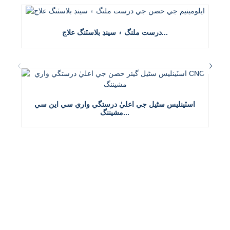
درست ملنگ ۽ سينڊ بلاسٽنگ علاج...
اسٽينلیس سٹیل جي اعليٰ درستگي واري سي اين سي
مشيننگ...
اسان جو منصوبو