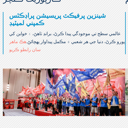
شينزين پرفيڪٽ پريسيشن پراڊڪٽس
ڪمپني لميٽيڊ
عالمي سطح تي موجودگي پيدا ڪرڻ، برانڊ ٺاهڻ، ۽ خوابن کي
پورو ڪرڻ، دنيا جي هر شعبي ۾ مڪمل پيداوار پهچائڻ.
هڪ ماهر
سان رابطو ڪريو