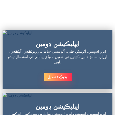
ڪسٽمائيز پريسيجن ميڪيڪل پرزا جن ۾
مختلف ڌاتو ۽ غير ڌاتو حصا شامل آهن
ايپليڪيشن ڊومين
ايرو اسپيس، آٽوميٽو، طبي، آٽوميشن سامان، روبوٽڪس، آپٽڪس،
اوزار، سمنڊ ۽ ٻين ڪيترن ئي شعبن ۾ وڏي پيماني تي استعمال ٿيندو
آهي.
وڌيڪ تفصيل
ايپليڪيشن ڊومين
ايرو اسپيس، آٽوميٽو، طبي، آٽوميشن سامان، روبوٽڪس، آپٽڪس،