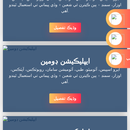
اوزار، سمنڊ ۽ ٻين ڪيترن ئي شعبن ۾ وڏي پيماني تي استعمال ٿيندو
آهي.
وڌيڪ تفصيل
يپ
ايپليڪيشن ڊومين
ايرو اسپيس، آٽوميٽو، طبي، آٽوميشن سامان، روبوٽڪس، آپٽڪس،
اوزار، سمنڊ ۽ ٻين ڪيترن ئي شعبن ۾ وڏي پيماني تي استعمال ٿيندو
آهي.
وڌيڪ تفصيل