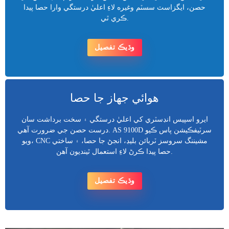
حصن، ايگزاسٽ سسٽم وغيره لاءِ اعليٰ درستگي وارا حصا پيدا
ڪري ٿي.
وڌيڪ تفصيل
هوائي جهاز جا حصا
ايرو اسپيس انڊسٽري کي اعليٰ درستگي ۽ سخت برداشت سان
درست حصن جي ضرورت آهي. AS 9100D سرٽيفڪيشن پاس ڪيو
ويو، CNC مشيننگ سروسز ٽربائن بليڊ، انجڻ جا حصا، ۽ ساختي
حصا پيدا ڪرڻ لاءِ استعمال ٿينديون آهن.
وڌيڪ تفصيل