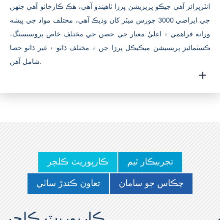
انٽرپرائز آهي جيڪو پريزيشن پرزا ٺاهيندو آهي، هڪ ڪارخانو آهي جنهن
جي ايراضي 3000 چورس ميٽر کان وڌيڪ آهي، مختلف مواد جي پيشه
ورانه فراهمي ۽ اعليٰ معيار جي حصن جي مختلف خاص پروسيسنگ،
ڪسٽمائيز پريسيشن ميڪيڪل پرزا جن ۾ مختلف ڌاتو ۽ غير ڌاتو حصا
شامل آهن.
تجربيڪار ٽيم
ڪارپوريٽ ڪلچر
چڪاس جو سامان
تعاون ڪندڙ ساٿي
ڪارپوريٽ ڪلچر