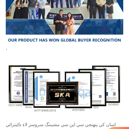
،
اسان کي پنهنجي سي اين سي مشيننگ سروسز لاءِ ڪيترائي