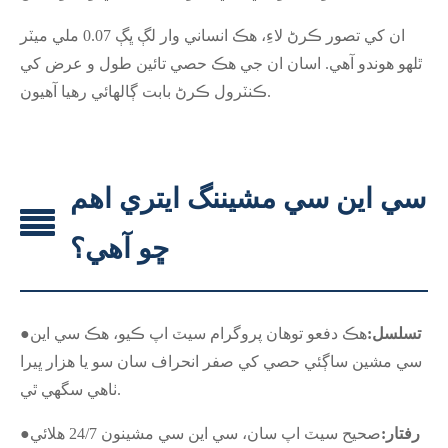
ان کي تصور ڪرڻ لاءِ، هڪ انساني وار لڳ ڀڳ 0.07 ملي ميٽر
ٿلهو هوندو آهي. اسان ان جي هڪ حصي تائين طول و عرض کي
ڪنٽرول ڪرڻ بابت ڳالهائي رهيا آهيون.
سي اين سي مشيننگ ايتري اهم
ڇو آهي؟
تسلسل:
هڪ دفعو توهان پروگرام سيٽ اپ ڪيو، هڪ سي اين
●
سي مشين ساڳئي حصي کي صفر انحراف سان سو يا هزار ڀيرا
ٺاهي سگهي ٿي.
رفتار:
صحيح سيٽ اپ سان، سي اين سي مشينون 24/7 هلائي
●