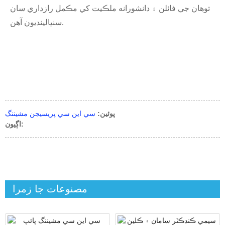
توهان جي فائلن ۽ دانشورانه ملڪيت کي مڪمل رازداري سان
سنڀالينديون آهن.
پوئين:
سي اين سي پريسيجن مشيننگ
اڳيون:
مصنوعات جا زمرا