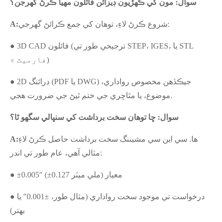
سوال: مون کي ڪهڙيون ڊيزائن فائلون مهيا ڪرڻ گهرجن؟
شروع ڪرڻ لاءِ، توهان کي جمع ڪرائڻ گهرجي:
:
A
● 3D CAD فائلون (ترجيحي طور تي STEP، IGES، يا STL
فارميٽ ۾)
● 2D ڊرائنگ (PDF يا DWG) جيڪڏهن مخصوص رواداري،
موضوع، يا مٿاڇري جي ختم ٿيڻ جي ضرورت هجي.
سوال: ڇا توهان سخت برداشت کي سنڀالي سگهو ٿا؟
ها. سي اين سي مشيننگ سخت برداشت حاصل ڪرڻ لاءِ
A:
مثالي آهي، عام طور تي اندر:
● ±0.005" (±0.127 ملي ميٽر) معيار
● درخواست تي موجود سخت رواداري (مثال طور، ±0.001" يا
بهتر)