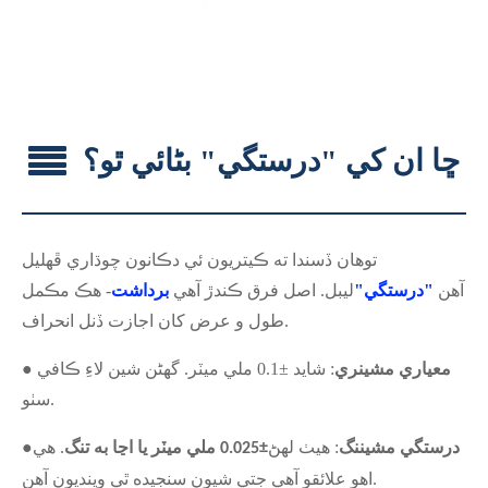
ڇا ان کي "درستگي" بڻائي ٿو؟
توهان ڏسندا ته ڪيتريون ئي دڪانون چوڌاري ڦهليل
آهن
"درستگي"
ليبل. اصل فرق ڪندڙ آهي
برداشت
- هڪ مڪمل
طول و عرض کان اجازت ڏنل انحراف.
● معياري مشينري
: شايد ±0.1 ملي ميٽر. گهڻن شين لاءِ ڪافي
سٺو.
درستگي مشيننگ
: هيٺ لهڻ
. هي
●
±0.025 ملي ميٽر يا اڃا به تنگ
اهو علائقو آهي جتي شيون سنجيده ٿي وينديون آهن.