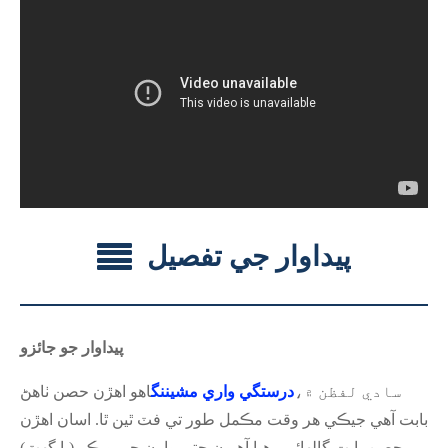
پيداوار جي تفصيل
پيداوار جو جائزو
سادي لفظن ۾،
درستگي واري مشيننگ
اهو اهڙن حصن ٺاهڻ
بابت آهي جيڪي هر وقت مڪمل طور تي فٽ ٿين ٿا. اسان اهڙن
حصن بابت ڳالهائي رهيا آهيون جتي وارن جي ويڪر (يا گهٽ)