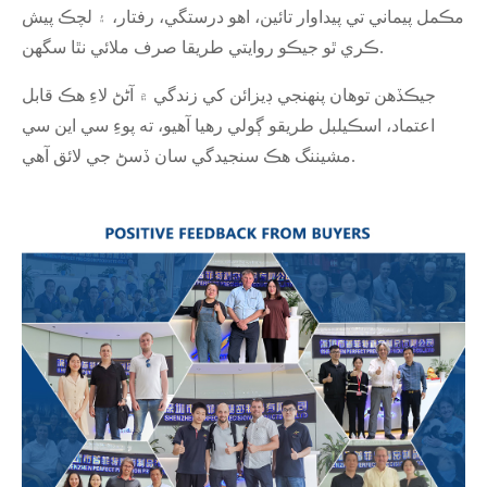
مڪمل پيماني تي پيداوار تائين، اهو درستگي، رفتار، ۽ لچڪ پيش
ڪري ٿو جيڪو روايتي طريقا صرف ملائي نٿا سگهن.
جيڪڏهن توهان پنهنجي ڊيزائن کي زندگي ۾ آڻڻ لاءِ هڪ قابل
اعتماد، اسڪيلبل طريقو ڳولي رهيا آهيو، ته پوءِ سي اين سي
مشيننگ هڪ سنجيدگي سان ڏسڻ جي لائق آهي.