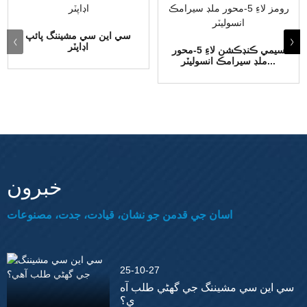
سي اين سي مشيننگ پائپ
اڊاپٽر
سيمي ڪنڊڪشن لاءِ 5-محور
ملڊ سيرامڪ انسوليٽر...
خبرون
اسان جي قدمن جو نشان، قيادت، جدت، مصنوعات
25-10-27
سي اين سي مشيننگ جي گهڻي طلب آه
ي؟