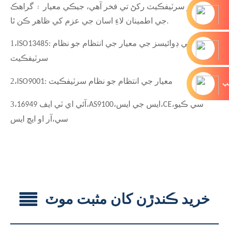
پيداوار سرٽيفڪيٽ رکڻ تي فخر آهي، جيڪي معيار ۽ گراهڪ
جي اطمينان لاءِ اسان جي عزم کي ظاهر ڪن ٿا.
1
،
ISO13485: طبي ڊوائيسز جي معيار جي انتظام جو نظام
سرٽيفڪيٽ
2
،
ISO9001: معيار جي انتظام جو نظام سرٽيفڪيٽ
يپ
3
،
،
،
،
،
سي ڪيو
CE
ايس جي ايس
AS9100
آئي اي ٽي ايف 16949
،
سي
آر او ايڇ ايس
خريد ڪندڙن کان مثبت موٽ