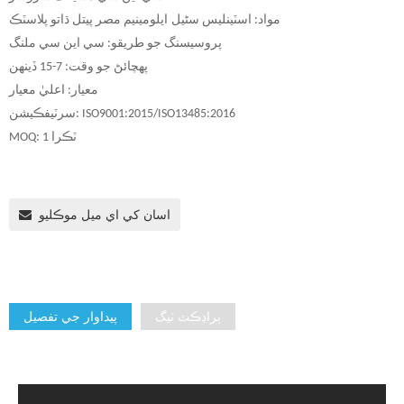
مواد: اسٽينلیس سٹیل
ايلومينيم مصر پيتل ڌاتو پلاسٽڪ
پروسيسنگ جو طريقو: سي اين سي ملنگ
پهچائڻ جو وقت: 7-15 ڏينهن
معيار: اعليٰ معيار
سرٽيفڪيشن: ISO9001:2015/ISO13485:2016
MOQ: 1 ٽڪرا
اسان کي اي ميل موڪليو
پراڊڪٽ ٽيگ
پيداوار جي تفصيل