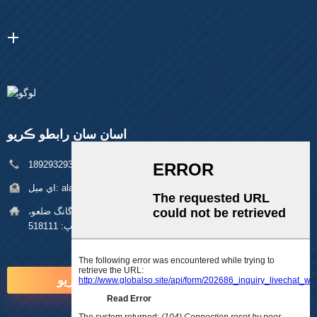
اسان سان رابطو ڪريو
فون:
+86 18929329313
alan@pftworld.com
اي ميل:
پتي:
بلڊنگ 49، فومين انڊسٽريل پارڪ، پنگھو ڳوٺ، لانگ گانگ ضلعو،
شينزين زپ: 518111
هاڻي پڇا ڳاڇا ڪريو