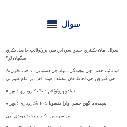
سوال
سوال: مان ڪيتري جلدي سي اين سي پروٽوٽائپ حاصل ڪري
سگهان ٿو؟
ليڊ ٽائيم حصن جي پيچيدگي، مواد جي دستيابي، ۽ ختم ڪرڻ
A:
جي گهرجن جي لحاظ کان مختلف هوندا آهن، پر عام طور تي:
سادو پروٽوٽائپ:
1-3 ڪاروباري ڏينهن
●
پيچيده يا گھڻ-حصي وارا منصوبا:
5-10 ڪاروباري ڏينهن
●
تيز سروس اڪثر موجود هوندي آهي.