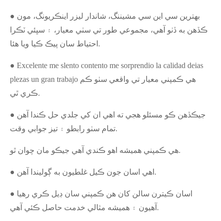
● بهترين سي اين سي مشيننگ، شاندار ليزر اينڪريونگ، مون
ڪڏهن به ڏٺو آهي، مجموعي طور تي سٺي معيار، ۽ سڀئي ٽڪرا
احتياط سان پيڪ ڪيا ويا هئا.
● Excelente me slento contento me sorprendio la calidad deias
plezas un gran trabajo هي ڪمپني معيار تي واقعي سٺو ڪم
ڪري ٿي.
● جيڪڏهن ڪو مسئلو هجي ته اهي ان کي جلدي حل ڪندا آهن
تمام سٺو رابطو ۽ تيز جوابي وقت.
هي ڪمپني هميشه اهو ڪندي آهي جيڪو مان چوان ٿو.
● اهي اسان جون ڪيل غلطيون به ڳوليندا آهن.
● اسان ڪيترن سالن کان هن ڪمپني سان ڊيل ڪري رهيا
آهيون ۽ هميشه مثالي خدمت حاصل ڪئي آهي.