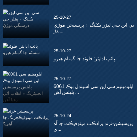
25-10-27
سي اين سي ليزر ڪٽنگ ۽ پريسيجن موڙي
ندڙ...
25-10-27
پائپ اڊاپٽر: فلوئڊ جا گمنام هيرو...
25-10-27
6061 ايلومينيم سي اين سي اسپنڊل بيڪ
پليٽس آهن ...
25-10-24
پريسيشن-ٽرنڊ پراڊڪٽ مينوفيڪٽ ڇا آه
ي...