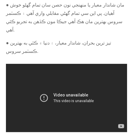
● مان شاندار معيار يا منهنجي نون حصن سان تمام گهڻو خوش
آهيان. پي اين سي تمام گهڻي مقابلي واري آهي ۽ ڪسٽمر
سروس بهترين مان هڪ آهي جيڪا مون ڪڏهن به تجربو ڪئي
آهي.
● تيز ترين بحران، شاندار معيار، ۽ دنيا ۾ ڪٿي به بهترين
ڪسٽمر سروس.