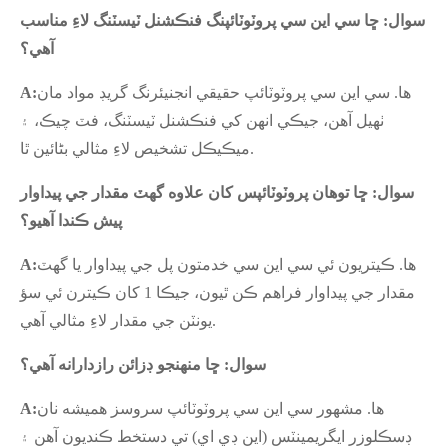
سوال: ڇا سي اين سي پروٽوٽائپنگ فنڪشنل ٽيسٽنگ لاءِ مناسب
آهي؟
ها. سي اين سي پروٽوٽائپ حقيقي انجنيئرنگ گريڊ مواد مان
A:
ٺهيل آهن، جيڪي انهن کي فنڪشنل ٽيسٽنگ، فٽ چيڪ، ۽
ميڪيڪل تشخيص لاءِ مثالي بڻائين ٿا.
سوال: ڇا توهان پروٽوٽائپس کان علاوه گهٽ مقدار جي پيداوار
پيش ڪندا آهيو؟
ها. ڪيتريون ئي سي اين سي خدمتون پل جي پيداوار يا گهٽ
A:
مقدار جي پيداوار فراهم ڪن ٿيون، جيڪا 1 کان ڪيترن ئي سؤ
يونٽن جي مقدار لاءِ مثالي آهي.
سوال: ڇا منهنجو ڊزائن رازدارانه آهي؟
ها. مشهور سي اين سي پروٽوٽائپ سروسز هميشه نان
A:
ڊسڪلوزر ايگريمينٽس (اين ڊي اي) تي دستخط ڪنديون آهن ۽