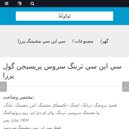
گھر
مصنوعات
سي اين سي مشيننگ پرزا
سي اين سي ٽرننگ سروس پريسيجن گول
پرزا
مختصر وضاحت:
قسم: بروچنگ، ڊرلنگ، ايچنگ / ڪيميڪل مشيننگ، ليزر مشيننگ، ملنگ،
ٻيا
مشيننگ سروسز، ٽرننگ، وائر اي ڊي ايم، ريپڊ پروٽوٽائپنگ
ماڊل نمبر: OEM
لفظ: سي اين سي مشيننگ سروسز