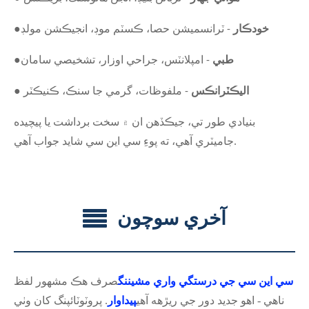
خودڪار
●
- ٽرانسميشن حصا، ڪسٽم موڊ، انجيڪشن مولڊ
طبي
●
- امپلانٽس، جراحي اوزار، تشخيصي سامان
● اليڪٽرانڪس
- ملفوظات، گرمي جا سنڪ، ڪنيڪٽر
بنيادي طور تي، جيڪڏهن ان ۾ سخت برداشت يا پيچيده
جاميٽري آهي، ته پوءِ سي اين سي شايد جواب آهي.
آخري سوچون
سي اين سي جي درستگي واري مشيننگ
صرف هڪ مشهور لفظ
ناهي - اهو جديد دور جي ريڙهه آهي
پيداوار
. پروٽوٽائپنگ کان وٺي