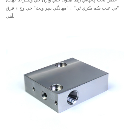
"بي عيب ڪم ڪري ٿي" ۽ "مهانگي پيپر ويٽ" جي وچ ۾ فرق
آهي.