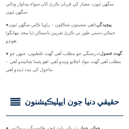
سگهن ٿيون، معيار کي قربان ڪرڻ کان سواءِ پيداوار وڌائي
سگهن ٿيون.
پيچيدگي:
اهي مشينون شڪلون ۽ زاويا ڪٽي سگهن ٿيون
●
جيڪي دستي طور تي ڪرڻ تقريبن ناممڪن (يا بيحد مهانگو)
هوندو.
● گھٽ فضول:
درستگي جو مطلب آهي گهٽ غلطيون، جنهن جو
مطلب آهي گهٽ مواد اڇلايو ويندو آهي. اهو پئسا بچائيندو آهي ۽
ماحول کي مدد ڏيندو آهي.
حقيقي دنيا جون ايپليڪيشنون
● هوائي جهاز
- ٽربائن بليڊ، انجن هائوسنگ، بريڪٽس