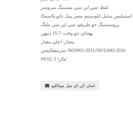
لفظ: سي اين سي مشيننگ سروسز
 اسٽينلیس سٹیل
ايلومينيم مصر پيتل ڌاتو پلاسٽڪ
پروسيسنگ جو طريقو: سي اين سي ملنگ
پهچائڻ جو وقت: 7-15 ڏينهن
معيار: اعليٰ معيار
سرٽيفڪيشن: ISO9001:2015/ISO13485:2016
MOQ: 1 ٽڪرا
اسان کي اي ميل موڪليو