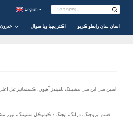
English
خبرون
اسان سان رابطو ڪريو
اڪثر پڇيا ويا سوال
قسم: بروچنگ، ڊرلنگ، ايچنگ / ڪيميڪل مشيننگ، ليزر مشين