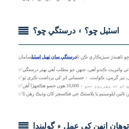
اسٽيل ڇو؟ ۽ درستگي ڇو؟
ڇو ٺاهيندڙ سيڙپڪاري ڪن ٿا
درستگي سان ٺهيل اسٽيل
✅
✅
✅
✅
وهان انهن کي عمل ۾ ڳوليندا