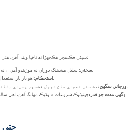
سامان:
سڀئي فڪسچر هڪجهڙا نه ٺاهيا ويندا آهن. هتي 
اسٽيل مشيننگ دوران نه موڙيندو آهي ۽ نه ئي وائبريٽ ڪندو آهي، جنهن جو مطلب آهي بهتر درستگي.
سختي:
اهو بار بار استعمال، تيز گرمي، ڪولنٽ، ۽ جسماني اثر کي برداشت ڪري ٿو.
استحڪام:
هڪ سٺي نموني سان ٺهيل فڪسچر يقيني بڻائي ٿو ته پهريون حصو ۽ 10,000 هون حصو هڪجهڙا آهن.
ورجائي سگهڻ:
جيتوڻيڪ شروعات ۾ وڌيڪ مهانگا آهن، اهي سالن تائين ايلومينيم يا پلاسٽڪ جي فڪسچر کان وڌيڪ رهن ٿا.
ڊگهي مدت جو قدر:
جتي ت