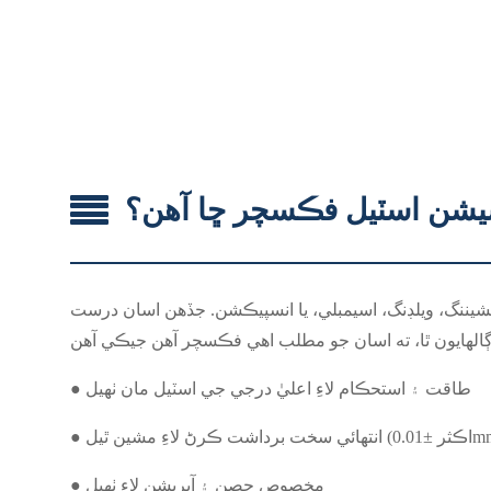
يشن اسٽيل فڪسچر ڇا آهن؟
ننگ، ويلڊنگ، اسيمبلي، يا انسپيڪشن. جڏهن اسان درست
● طاقت ۽ استحڪام لاءِ اعليٰ درجي جي اسٽيل مان ٺهيل
● مخصوص حصن ۽ آپريشن لاءِ ٺهيل