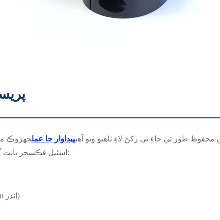
پريس
 طور تي جاءِ تي رکڻ لاءِ ٺاهيو ويو آهي
پيداوار جا عمل
جهڙوڪ مشي
اسٽيل فڪسچر بابت ڳالهايون ٿا، ته اسان جو مطلب اهي فڪسچر آهن جيڪي آهن:
● انتهائي سخت برداشت ڪرڻ لاءِ مشين ٿيل (اڪثر ±0.01mm اندر)