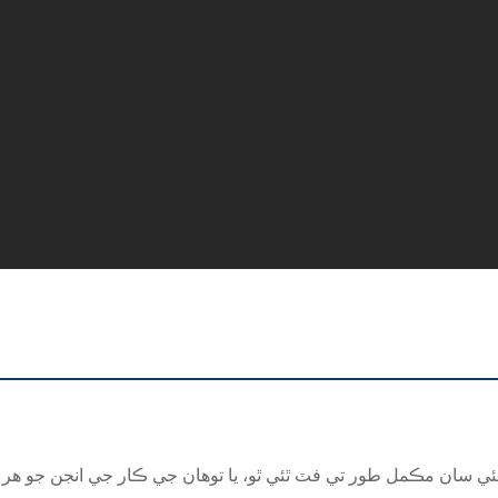
 سان مڪمل طور تي فٽ ٿئي ٿو، يا توهان جي ڪار جي انجن جو هر جز