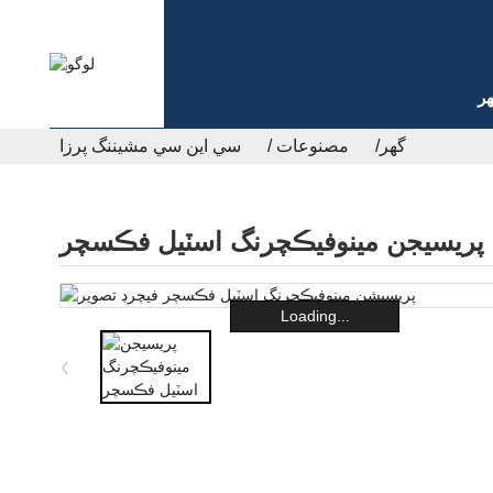
ر
گھر
مصنوعات
سي اين سي مشيننگ پرزا
پريسيجن مينوفيڪچرنگ اسٽيل فڪسچر
Loading...