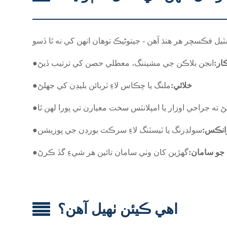
ار:
انجن بلاڪن جي مشيننگ، معطلي حصن کي ترتيب ڏيڻ
●
خلائي:
ملنگ يا چڪاس لاءِ ٽربائن بليڊن کي جهلڻ
●
ئڻ ته جراحي اوزار يا امپلانٽس سخت معيارن تي پورا لهن ٿا
●
رانڪس:
سولڊرنگ يا ٽيسٽنگ لاءِ سرڪٽ بورڊن جي پوزيشن
●
جو سامان:
گھڙين کان وٺي سامان تائين هر شيءِ گڏ ڪرڻ
●
اهي ڪيئن ٺهيل آهن؟