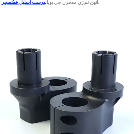
- اهي گمنام هيرو جيڪي ورجائيندڙ ڪمال کي ممڪن بڻائين ٿا.
انهن ننڍڙن معجزن جي پويان
درست اسٽيل فڪسچر