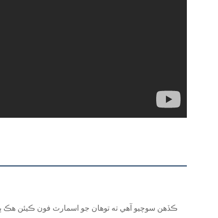
ڪڏهن سوچيو آهي ته توهان جو اسمارٽ فون ڪيئن هڪ ٻئي