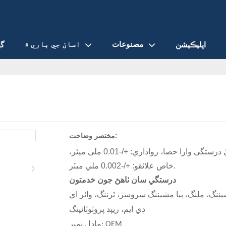
مصنوعات
اسان جي باري ۾
اپليڪيشن
گھ
مختصر وضاحت:
اسين سي اين سي مشيننگ ٺاهيندڙ آهيون، ڪسٽمائيز ٿيل اعليٰ درستگي وارا حصا، رواداري: +/-0.01 ملي ميٽر،
خاص علائقو: +/-0.002 ملي ميٽر.
درستگي سان ٺاهڻ جون خدمتون
نگ، ملنگ، ٻيا
مشيننگ سروسز، ٽرننگ، وائر اي
ڊي ايم، ريپڊ پروٽوٽائپنگ
ماڊل نمبر: OEM