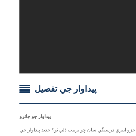
پيداوار جي تفصيل
پيداوار جو جائزو
و ايتري درستگي سان ڇو ترتيب ڏئي ٿو؟ جديد پيداوار جي