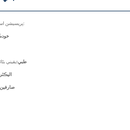
پريسيشن اسٽيل فڪسچر هر هنڌ آهن - جيتوڻيڪ توهان انهن کي نه ٿا ڏسو:
خودڪ
طبي:
يقيني بڻا
اليڪٽ
صارفين 