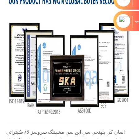
يپ
اسان کي پنهنجي سي اين سي مشيننگ سروسز لاءِ ڪيترائي