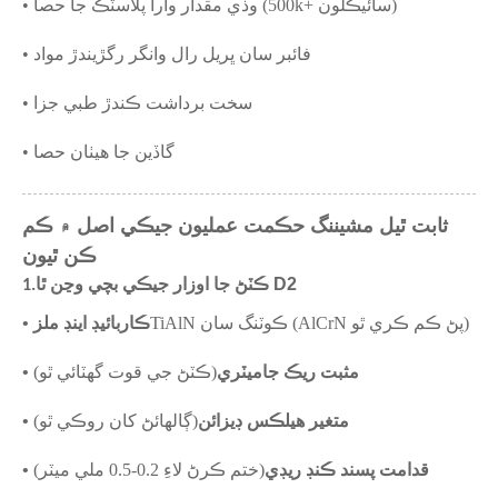
• وڏي مقدار وارا پلاسٽڪ جا حصا (500k+ سائيڪلون)
• فائبر سان ڀريل رال وانگر رگڙيندڙ مواد
• سخت برداشت ڪندڙ طبي جزا
• گاڏين جا هيٺان حصا
ثابت ٿيل مشيننگ حڪمت عمليون جيڪي اصل ۾ ڪم
ڪن ٿيون
ڪٽڻ جا اوزار جيڪي بچي وڃن ٿا D2
1.
TiAlN ڪوٽنگ سان (AlCrN پڻ ڪم ڪري ٿو)
• ڪاربائيڊ اينڊ ملز
• مثبت ريڪ جاميٽري
(ڪٽڻ جي قوت گھٽائي ٿو)
• متغير هيلڪس ڊيزائن
(ڳالهائڻ کان روڪي ٿو)
• قدامت پسند ڪنڊ ريڊي
(ختم ڪرڻ لاءِ 0.2-0.5 ملي ميٽر)