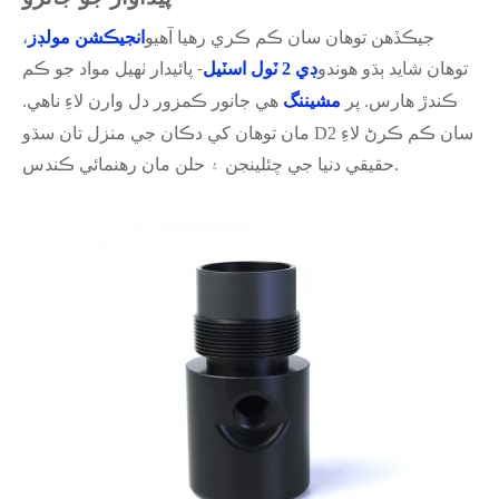
جيڪڏهن توهان سان ڪم ڪري رهيا آهيو
انجيڪشن مولڊز
،
توهان شايد ٻڌو هوندو
ڊي 2 ٽول اسٽيل
- پائيدار ٺهيل مواد جو ڪم
مشيننگ
هي جانور ڪمزور دل وارن لاءِ ناهي.
ڪندڙ هارس. پر
مان توهان کي دڪان جي منزل تان سڌو D2 سان ڪم ڪرڻ لاءِ
حقيقي دنيا جي چئلينجن ۽ حلن مان رهنمائي ڪندس.