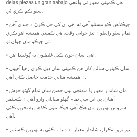
deias plezas un gran trabajo هي ڪمپني معيار تي واقعي
سٺو ڪم ڪري ٿي.
• جيڪڏهن ڪو مسئلو آهي ته اهي ان کي حل ڪرڻ ۾ جلدي آهن
تمام سٺو رابطو ۽ تيز جوابي وقت. هي ڪمپني هميشه اهو ڪري
ٿي جيڪو مان چوان ٿو.
• اهي اسان جون ڪيل غلطيون به ڳوليندا آهن.
• اسان ڪيترن سالن کان هن ڪمپني سان ڊيل ڪري رهيا آهيون
۽ هميشه مثالي خدمت حاصل ڪئي آهي.
• مان شاندار معيار يا منهنجي نون حصن سان تمام گهڻو خوش
آهيان. پي اين سي تمام گهڻو مقابلي وارو آهي ۽ ڪسٽمر
سروس بهترين مان هڪ آهي جيڪا مون ڪڏهن به تجربو ڪئي
آهي.
• تيز ترين تڪرار، شاندار معيار، ۽ دنيا ۾ ڪٿي به بهترين ڪسٽمر