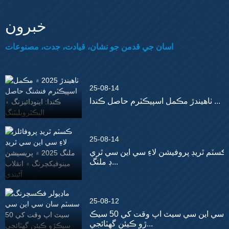
خبرون
اسان جي قدمن جو نشان، قيادت، جدت، مصنوعات
25-08-14
ٺاهيندڙ مڪمل اسپيڪٽرم حاصل ڪندا ...
25-08-14
ڪسٽم ٿريڊ پروفيشن لاءِ سي اين سي ٿري
ڊ ملنگ...
25-08-12
سي اين سي سيٽ اپ وقت کي 50 سيڪ
ڙو ڪيئن گھٽائجي...