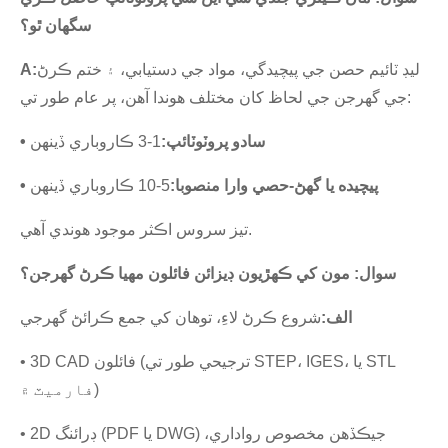
سگهان ٿو؟
ليڊ ٽائيم حصن جي پيچيدگي، مواد جي دستيابي، ۽ ختم ڪرڻ
A:
جي گهرجن جي لحاظ کان مختلف هوندا آهن، پر عام طور تي:
• سادو پروٽوٽائپ:
1-3 ڪاروباري ڏينهن
• پيچيده يا گھڻ-حصي وارا منصوبا:
5-10 ڪاروباري ڏينهن
تيز سروس اڪثر موجود هوندي آهي.
سوال: مون کي ڪهڙيون ڊيزائن فائلون مهيا ڪرڻ گهرجن؟
الف:
شروع ڪرڻ لاءِ، توهان کي جمع ڪرائڻ گهرجي
• 3D CAD فائلون (ترجيحي طور تي STEP، IGES، يا STL
فارميٽ ۾)
• 2D ڊرائنگ (PDF يا DWG) جيڪڏهن مخصوص رواداري،