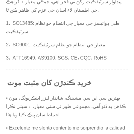
پيداوار سرٽيفڪيٽ رکڻ تي فخر آهي، جيڪي معيار ۽ گراهڪ
جي اطمينان لاءِ اسان جي عزم کي ظاهر ڪن ٿا.
1، ISO13485: طبي ڊوائيسز جي معيار جي انتظام جو نظام
سرٽيفڪيٽ
2، ISO9001: معيار جي انتظام جو نظام سرٽيفڪيٽ
3، IATF16949، AS9100، SGS، CE، CQC، RoHS
خريد ڪندڙن کان مثبت موٽ
• بهترين سي اين سي مشيننگ، شاندار ليزر اينڪريونگ، مون
ڪڏهن به ڏٺو آهي، مجموعي طور تي سٺي معيار، ۽ سڀئي ٽڪرا
احتياط سان پيڪ ڪيا ويا هئا.
• Excelente me slento contento me sorprendio la calidad