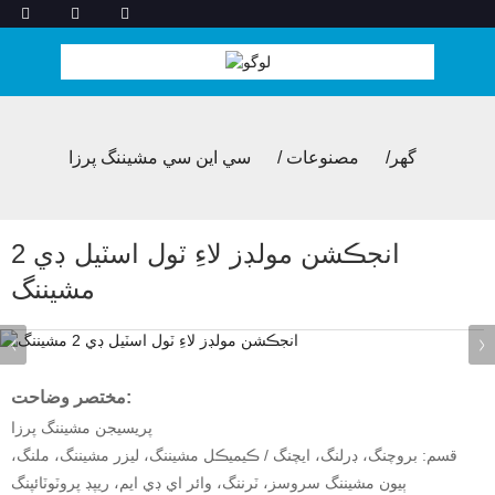
گھر
مصنوعات
سي اين سي مشيننگ پرزا
انجڪشن مولڊز لاءِ ٽول اسٽيل ڊي 2
مشيننگ
مختصر وضاحت:
پريسيجن مشيننگ پرزا
قسم: بروچنگ، ڊرلنگ، ايچنگ / ڪيميڪل مشيننگ، ليزر مشيننگ، ملنگ،
ٻيون مشيننگ سروسز، ٽرننگ، وائر اي ڊي ايم، ريپڊ پروٽوٽائپنگ