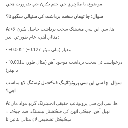
موضوع، يا مٿاڇري جي ختم ڪرڻ جي ضرورت هجي.
سوال: ڇا توهان سخت برداشت کي سنڀالي سگهو ٿا؟
ها. سي اين سي مشيننگ سخت برداشت حاصل ڪرڻ لاءِ
A:
مثالي آهي، عام طور تي اندر:
• ±0.005" (±0.127 ملي ميٽر) معيار
• درخواست تي سخت برداشت موجود آهن (مثال طور، ±0.001"
يا بهتر)
سوال: ڇا سي اين سي پروٽوٽائپنگ فنڪشنل ٽيسٽنگ لاءِ مناسب
آهي؟
ها. سي اين سي پروٽوٽائپ حقيقي انجنيئرنگ گريڊ مواد مان
A:
ٺهيل آهن، جيڪي انهن کي فنڪشنل ٽيسٽنگ، فٽ چيڪ، ۽
ميڪيڪل تشخيص لاءِ مثالي بڻائين ٿا.