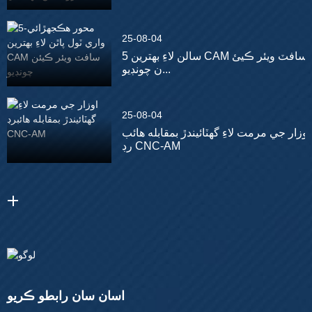
25-08-04
5 سالن لاءِ بهترين CAM سافٽ ويئر ڪيئ
ن چونڊيو...
25-08-04
اوزار جي مرمت لاءِ گھٽائيندڙ بمقابله هائب
رڊ CNC-AM
اسان سان رابطو ڪريو