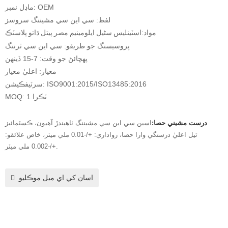
ماڊل نمبر: OEM
لفظ: سي اين سي مشيننگ سروسز
مواد:
اسٽينلیس سٹیل ايلومينيم مصر پيتل ڌاتو پلاسٽڪ
پروسيسنگ جو طريقو: سي اين سي ٽرننگ
پهچائڻ جو وقت: 7-15 ڏينهن
معيار: اعليٰ معيار
سرٽيفڪيشن: ISO9001:2015/ISO13485:2016
MOQ: 1 ٽڪرا
درست مشيني حصا:
اسين سي اين سي مشيننگ ٺاهيندڙ آهيون، ڪسٽمائيز
ٿيل اعليٰ درستگي وارا حصا، رواداري: +/-0.01 ملي ميٽر، خاص علائقو:
+/-0.002 ملي ميٽر.
اسان کي اي ميل موڪليو