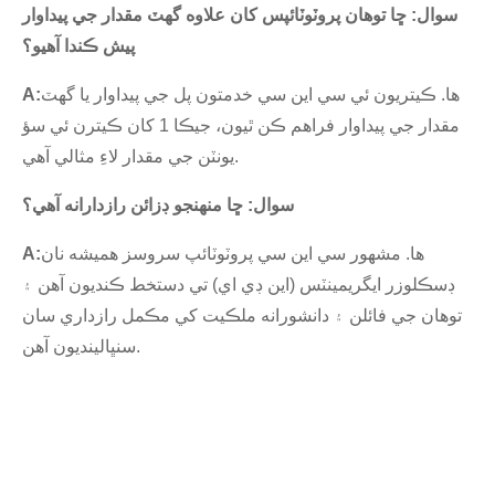
سوال: ڇا توهان پروٽوٽائپس کان علاوه گهٽ مقدار جي پيداوار
پيش ڪندا آهيو؟
ها. ڪيتريون ئي سي اين سي خدمتون پل جي پيداوار يا گهٽ
A:
مقدار جي پيداوار فراهم ڪن ٿيون، جيڪا 1 کان ڪيترن ئي سؤ
يونٽن جي مقدار لاءِ مثالي آهي.
سوال: ڇا منهنجو ڊزائن رازدارانه آهي؟
ها. مشهور سي اين سي پروٽوٽائپ سروسز هميشه نان
A:
ڊسڪلوزر ايگريمينٽس (اين ڊي اي) تي دستخط ڪنديون آهن ۽
توهان جي فائلن ۽ دانشورانه ملڪيت کي مڪمل رازداري سان
سنڀالينديون آهن.