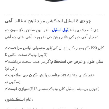
ڇو ڊي 2 اسٽيل انجڪشن مولڊ ٺاهڻ ۾ غالب آهي
ٽول اسٽيل
ڊي 2 صرف ٻيو ناهي
- اهو انهن سانچن لاءِ سون جو
معيار آهي جن کي قائم رهڻ جي ضرورت آهي. هتي ڇو آهي:
(ڪروميم ڪاربائڊ ان کي P20 کان
غير معمولي لباس مزاحمت
✔
3 ڀيرا وڌيڪ سخت بڻائين ٿا)
سٺي طول و عرض جي استحڪام
(گرمي هيٺ سخت برداشت
✔
رکي ٿو)
(SPI A1/A2 ختم ڪري
مناسب پالش ڪرڻ جي صلاحيت
✔
سگھي ٿو)
(H13 جهڙن پريميئم اسٽيل کان وڌيڪ سستو)
متوازن قيمت
✔
عام ايپليڪيشنون: