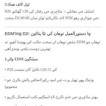
ٽول لائف هيڪ
2.
P20 اسٽيل جي مقابلي ۾ مٿاڇري جي رفتار کي 20٪ گھٽايو.
سخت D2 لاءِ، ڪاربائيڊ ٽولز سان 60-80 SFM جي چوڌاري رهو.
EDM'ing D2: ڇا دستورالعمل توهان کي نٿا ٻڌائين
جڏهن توهان ان سخت حالت کي پهچندا آهيو، ته EDM توهان جو
بهترين دوست بڻجي ويندو آهي:
وائر EDM سيٽنگون
1.
• P20 کي 15-20٪ ڪٽڻ کان سست
• وڌيڪ ٻيهر ٺهيل پرت جي اميد رکو (اضافي پالش ڪرڻ جو
منصوبو)
• بهتر مٿاڇري جي ختم ڪرڻ لاءِ اسڪيم ڪٽ استعمال ڪريو.