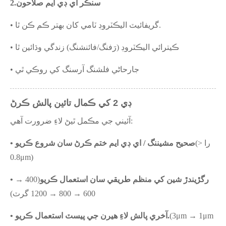
سنڪر اي ڊي ايم صلاحون
2.
• گريفائيٽ اليڪٽروڊ ٽامي کان بهتر ڪم ڪن ٿا.
• ڪيترائي اليڪٽروڊ (رَفنگ/فائنشنگ) زندگي وڌائين ٿا
• جارحاڻي فلشنگ آرسنگ کي روڪي ٿي
ڊي 2 کي ڪمال تائين پالش ڪرڻ
آئيني جي مڪمل ٿيڻ لاءِ ضرورت آهي:
(را <
• صحيح مشيننگ / اي ڊي ايم ختم ڪرڻ سان شروع ڪريو
0.8μm)
• رگڙيندڙ شين کي منظم طريقي سان استعمال ڪريو
(400 →
600 → 800 → 1200 گرٽ)
(3μm → 1μm
• آخري پالش لاءِ هيرن جي پيسٽ استعمال ڪريو.