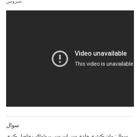
سروس.
سوال
سوال: مان ڪيتري جلدي سي اين سي پروٽوٽائپ حاصل ڪري