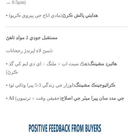
→ 0.5μm)
• هدايتي پالش ڪرڻ
(مادي اناج جي پيروي ڪريو)
مستقبل جو
ڊي 2 مولڊ ٺاهڻ
ڏسڻ لاءِ اڀرندڙ رجحانات:
• هائبرڊ مشيننگ
(هڪ سيٽ اپ ۾ ملنگ ۽ اي ڊي ايم کي گڏ
ڪرڻ)
• ڪرائيوجينڪ مشيننگ
(اوزار جي زندگي 3-5 ڀيرا وڌائي ٿو)
• AI جي مدد سان پيرا ميٽر جي اصلاح
(حقيقي وقت ۾ ترتيبون)