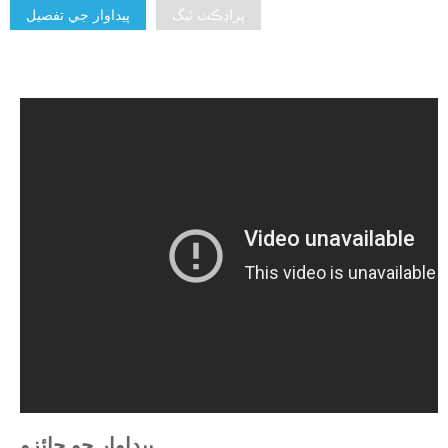
پراڊڪٽ ٽيگ
پيداوار جي تفصيل
پيداوار جو جائزو