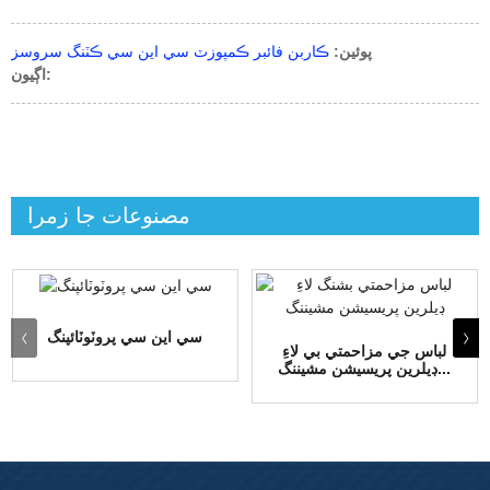
پوئين:
ڪاربن فائبر ڪمپوزٽ سي اين سي ڪٽنگ سروسز
اڳيون:
مصنوعات جا زمرا
سي اين سي پروٽوٽائپنگ
لباس جي مزاحمتي بي لاءِ
ڊيلرين پريسيشن مشيننگ...