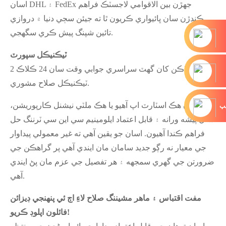
اسان DHL ۽ FedEx جهڙن بين الاقوامي لاجسٽڪ فراهم
ڪندڙن سان ڀائيواري ڪريون ٿا ته جيئن سڄي دنيا ۾ دروازي
تائين شپنگ پيش ڪري سگهجي.
ٽيڪنيڪل سپورٽ
2 ڪلاڪن کان گهٽ سراسري جوابي وقت سان 24 ڪلاڪ
ٽيڪنيڪل صلاح مشوري.
ڇا توهان هڪ اسٽارٽ اپ آهيو يا هڪ ملٽي نيشنل ڪارپوريشن،
يپ
اسان پيشه ورانه ۽ قابل اعتماد ايلومينيم سي اين سي ٽرننگ حل
فراهم ڪندا آهيون. اسان جو يقين آهي ته غير معمولي پيداوار
جي معيار نه رڳو جديد سامان مان ايندي آهي پر گراهڪن جي
ضرورتن جي گهري سمجهه ۽ هر تفصيل جي عزم مان پڻ ايندي
آهي.
مفت اقتباس ۽ ماهر مشيننگ صلاح لاءِ اڄ ئي پنهنجي ڊيزائن
فائلون اپلوڊ ڪريو!