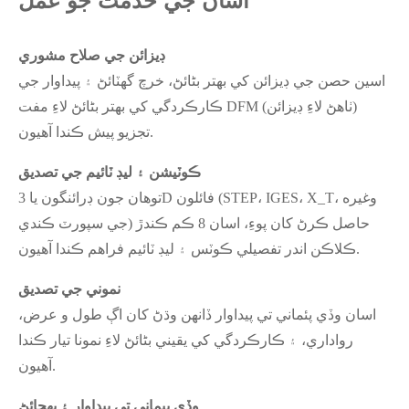
اسان جي خدمت جو عمل
ڊيزائن جي صلاح مشوري
اسين حصن جي ڊيزائن کي بهتر بڻائڻ، خرچ گهٽائڻ ۽ پيداوار جي
ڪارڪردگي کي بهتر بڻائڻ لاءِ مفت DFM (ٺاهڻ لاءِ ڊيزائن)
تجزيو پيش ڪندا آهيون.
ڪوٽيشن ۽ ليڊ ٽائيم جي تصديق
توهان جون ڊرائنگون يا 3D فائلون (STEP، IGES، X_T، وغيره
جي سپورٽ ڪندي) حاصل ڪرڻ کان پوءِ، اسان 8 ڪم ڪندڙ
ڪلاڪن اندر تفصيلي ڪوٽس ۽ ليڊ ٽائيم فراهم ڪندا آهيون.
نموني جي تصديق
اسان وڏي پئماني تي پيداوار ڏانهن وڌڻ کان اڳ طول و عرض،
رواداري، ۽ ڪارڪردگي کي يقيني بڻائڻ لاءِ نمونا تيار ڪندا
آهيون.
وڏي پيماني تي پيداوار ۽ پهچائڻ