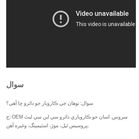
سوال
سوال: توهان جي ڪاروبار جو دائرو ڇا آهي؟
ج: OEM سروس. اسان جو ڪاروباري دائرو سي اين سي ليٿ
پروسيس ٿيل، موڙ، اسٽيمپنگ، وغيره آهن.