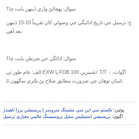
سوال: پهچائڻ واري ڏينهن بابت ڇا؟
ج: ترسيل جي تاريخ ادائيگي جي وصولي کان تقريباً 10-15 ڏينهن
بعد آهي.
سوال: ادائگي جي شرطن بابت ڇا؟
الف: عام طور تي EXW يا FOB شينزين 100٪ T/T اڳواٽ، ۽
اسان توهان جي ضرورت مطابق صلاح پڻ ڪري سگهون ٿا.
پوئين:
ڪسٽم سي اين سي مشيننگ سروسز | پريسيشن پرزا ٺاهيندڙ
اڳيون:
پريسيشن اسٽينلیس سٹیل پروسيسنگ عالمي معياري ترسيل