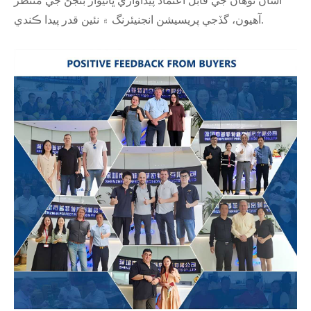
اسان توهان جي قابل اعتماد پيداواري ڀائيوار بڻجڻ جي منتظر
آهيون، گڏجي پريسيشن انجنيئرنگ ۾ نئين قدر پيدا ڪندي.