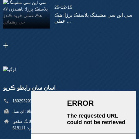
25-12-15
سي اين سي مشيننگ پلاسٽڪ پرزا: هڪ
عملي ...
اسان سان رابطو ڪريو
فون:
+86 18929329313
alan@pftworld.com
اي ميل:
پتي:
بلڊنگ 49، فومين انڊسٽريل پارڪ، پنگھو ڳوٺ، لانگ گانگ ضلعو،
شينزين زپ: 518111