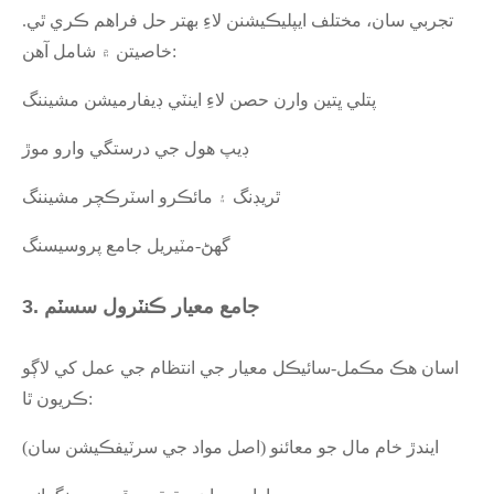
تجربي سان، مختلف ايپليڪيشنن لاءِ بهتر حل فراهم ڪري ٿي.
خاصيتن ۾ شامل آهن:
پتلي ڀتين وارن حصن لاءِ اينٽي ڊيفارميشن مشيننگ
ڊيپ هول جي درستگي وارو موڙ
ٿريڊنگ ۽ مائڪرو اسٽرڪچر مشيننگ
گھڻ-مٽيريل جامع پروسيسنگ
3. جامع معيار ڪنٽرول سسٽم
اسان هڪ مڪمل-سائيڪل معيار جي انتظام جي عمل کي لاڳو
ڪريون ٿا:
ايندڙ خام مال جو معائنو (اصل مواد جي سرٽيفڪيشن سان)