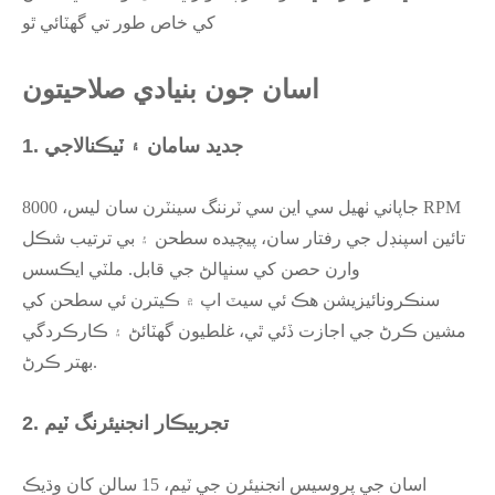
کي خاص طور تي گھٽائي ٿو
اسان جون بنيادي صلاحيتون
1. جديد سامان ۽ ٽيڪنالاجي
جاپاني ٺهيل سي اين سي ٽرننگ سينٽرن سان ليس، 8000 RPM
تائين اسپنڊل جي رفتار سان، پيچيده سطحن ۽ بي ترتيب شڪل
وارن حصن کي سنڀالڻ جي قابل. ملٽي ايڪسس
سنڪرونائيزيشن هڪ ئي سيٽ اپ ۾ ڪيترن ئي سطحن کي
مشين ڪرڻ جي اجازت ڏئي ٿي، غلطيون گهٽائڻ ۽ ڪارڪردگي
بهتر ڪرڻ.
2. تجربيڪار انجنيئرنگ ٽيم
اسان جي پروسيس انجنيئرن جي ٽيم، 15 سالن کان وڌيڪ