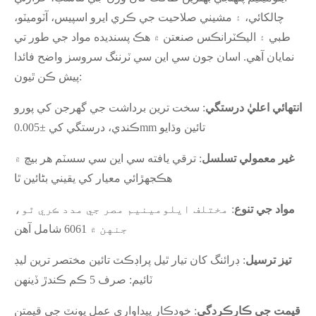
چالکائي، ۽ مشيني صلاحيت جي ڪري ايرو اسپيس، آٽوميٽو،
طبي ۽ اليڪٽرانڪس صنعتن ۾ هڪ پسنديده مواد جي طور تي
نمايان آهي. اسان جون سي اين سي ٽرننگ سروسز واضح فائدا
پيش ڪن ٿيون:
انتهائي اعليٰ درستگي
: سخت ترين برداشت جي گهرجن کي پورو
ڪندي، درستگي کي ±0.005mm تائين وڌايو
غير معمولي تسلسل
: ترقي يافته سي اين سي سسٽم هر بيچ ۾
هڪجهڙائي معيار کي يقيني بڻائين ٿا
مواد جي تنوع
: مختلف ايلومينيم مصر جي مدد ڪري ٿو،
جنهن ۾ 6061 شامل آهن
تيز ترسيل
: ڊرائنگ کان تيار ٿيل پراڊڪٽ تائين مختصر ترين ليڊ
ٽائيم: صرف 5 ڪم ڪندڙ ڏينهن
قيمت جي ڪارڪردگي
: خودڪار پيداواري عمل يونٽ جي قيمتن