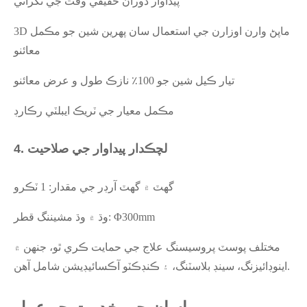
پيداوار دوران حقيقي وقت جي نگراني
3D ماپڻ وارن اوزارن جي استعمال سان پهرين شين جو مڪمل
معائنو
تيار ڪيل شين جو 100٪ نازڪ طول و عرض معائنو
مڪمل معيار جي ٽريڪ ايبلٽي رڪارڊ
4. لچڪدار پيداوار جي صلاحيت
گھٽ ۾ گھٽ آرڊر جي مقدار: 1 ٽڪرو
وڌ ۾ وڌ مشيننگ قطر: Φ300mm
مختلف پوسٽ پروسيسنگ علاج جي حمايت ڪري ٿو، جنهن ۾
اينوڊائيزنگ، سينڊ بلاسٽنگ، ۽ ڪنڊڪٽو آڪسائيڊيشن شامل آهن.