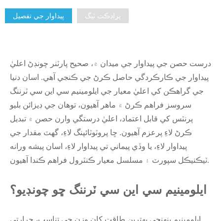
پراڊڪٽ ٽيگ
پيداوار جي تفصيل
درست حصن جي پيداوار جي ميدان ۾، صحيح پارٽنر چونڊڻ اعليٰ
پيداوار جي ڪارڪردگي حاصل ڪرڻ جي ڪنجي آهي. اسان دنيا
جي گراهڪن کي اعليٰ معيار جي ايلومينيم سي اين سي ٽرننگ
سروسز فراهم ڪرڻ ۾ ماهر آهيون، توهان جي ڊيزائن بليو
پرنٽس کي قابل اعتماد، اعليٰ درستگي وارن حصن ۾ تبديل
ڪرڻ لاءِ پرعزم آهيون. ڇا پروٽوٽائپنگ لاءِ، گهٽ مقدار جي
پيداوار لاءِ، يا وڏي پيماني تي پيداوار لاءِ، اسان پيشه ورانه
ٽيڪنيڪل سپورٽ ۽ مسلسل معيار ڪنٽرول فراهم ڪندا آهيون.
ايلومينيم سي اين سي ٽرننگ ڇو چونڊيو؟
ايلومينيم پنهنجي بهترين طاقت کان وزن جي تناسب، حرارتي