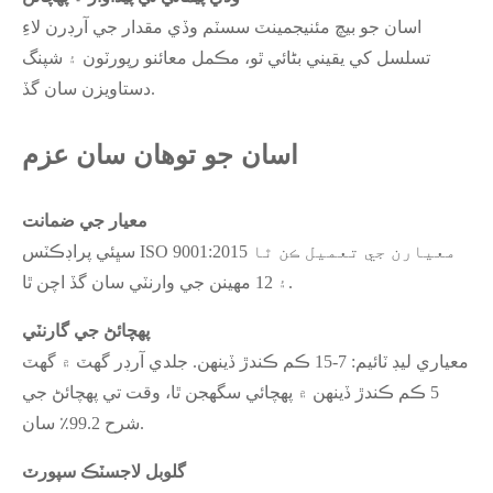
اسان جو بيچ مئنيجمينٽ سسٽم وڏي مقدار جي آرڊرن لاءِ
تسلسل کي يقيني بڻائي ٿو، مڪمل معائنو رپورٽون ۽ شپنگ
دستاويزن سان گڏ.
اسان جو توهان سان عزم
معيار جي ضمانت
سڀئي پراڊڪٽس ISO 9001:2015 معيارن جي تعميل ڪن ٿا
۽ 12 مهينن جي وارنٽي سان گڏ اچن ٿا.
پهچائڻ جي گارنٽي
معياري ليڊ ٽائيم: 7-15 ڪم ڪندڙ ڏينهن. جلدي آرڊر گهٽ ۾ گهٽ
5 ڪم ڪندڙ ڏينهن ۾ پهچائي سگهجن ٿا، وقت تي پهچائڻ جي
شرح 99.2٪ سان.
گلوبل لاجسٽڪ سپورٽ