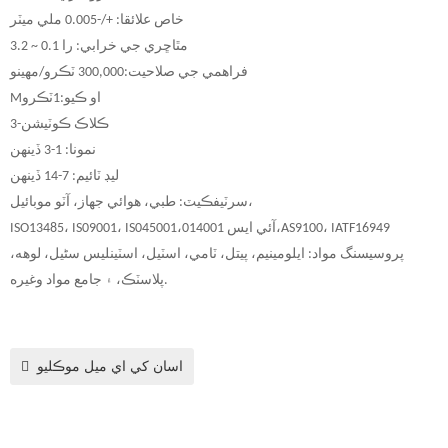
خاص علائقا: +/-0.005 ملي ميٽر
مٿاڇري جي خرابي: را 0.1 ~ 3.2
فراهمي جي صلاحيت:
000 ٽڪرو/مهينو
,
00
3
او ڪيو:
1
ٽڪرو
M
3-ڪلاڪ ڪوٽيشن
نمونا: 1-3 ڏينهن
ليڊ ٽائيم: 7-14 ڏينهن
سرٽيفڪيٽ: طبي، هوائي جهاز، آٽو موبائيل،
AS9100، IATF16949
14001،
آئي ايس 0
45001،
ISO13485، IS09001، IS0
پروسيسنگ مواد: ايلومينيم، پيتل، ٽامي، اسٽيل، اسٽينلیس سٹیل، لوهه،
پلاسٽڪ، ۽ جامع مواد وغيره.
اسان کي اي ميل موڪليو