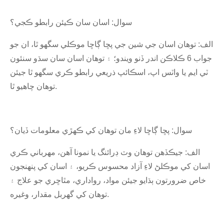
سوال: اسان سان ڪيئن رابطو ڪجي؟
الف: توهان اسان جي شين جي پڇا ڳاڇا موڪلي سگهو ٿا، ان جو
جواب 6 ڪلاڪن اندر ڏنو ويندو؛ ۽ توهان اسان سان سڌو سنئون
ٽي ايم يا واٽس اپ، اسڪائپ ذريعي رابطو ڪري سگهو ٿا جيئن
توهان چاهيو ٿا.
سوال: پڇا ڳاڇا لاءِ مان توهان کي ڪهڙي معلومات ڏيان؟
الف: جيڪڏهن توهان وٽ ڊرائنگ يا نمونا آهن، مهرباني ڪري
اسان کي موڪلڻ لاءِ آزاد محسوس ڪريو، ۽ اسان کي پنهنجون
خاص ضرورتون ٻڌايو جيئن مواد، رواداري، مٿاڇري جو علاج ۽
توهان کي گهربل مقدار، وغيره.