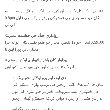
ايگزوٽڪ ڪمپوزٽس (CFRP/CNT-ريئنفورسڊ پوليمر)
•
هي ٽيڪنيڪل ڪنڊ اسان کي ڊيپ پاڪيٽ ملنگ آپريشنز ۾ به Ra
0.8μm کان هيٺ مٿاڇري جي فنش کي برقرار رکڻ جي قابل
بڻائي ٿي.
رواداري جنگ جي حڪمت عملي
3.
اسان جو 12-نقطي معيار جو قلعو يقيني بڻائي ٿو ته جزا AS9100
.
معيارن تي پورا لهن ٿا
پيداوار کان ٻاهر: ڀائيواري ايڪو سسٽم
4.
اسان ڪلائنٽ جي تعاون کي ٻيهر بيان ڪيو آهي:
ڊي ايف ايم پرو ايڪٽو انجنيئرنگ
•
اسان جي ٽيم هڪ دائمي زنجير جي ترتيب واري مسئلي کي
حل ڪيو
ٽيري بشپ
اسپروڪٽ ڪيريئر جيوميٽري کي ٻيهر
ڊزائين ڪندي، وارنٽي دعوائن کي 42 سيڪڙو گهٽائي ڇڏيو.
انوینٽري آن ڊيمانڊ پروگرام
•