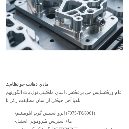
مادي ذهانت جو نظام
2.
عام ورڪشاپس جي برعڪس، اسان ملڪيتي ٽول پاٿ الگورتھم
ٺاهيا آهن جيڪي ان سان مطابقت رکن ٿا:
ايرو اسپيس گريڊ ايلومينيم (7075-T6/6061)
•
هاءِ اسٽريس ڪرومولي اسٽيل
•