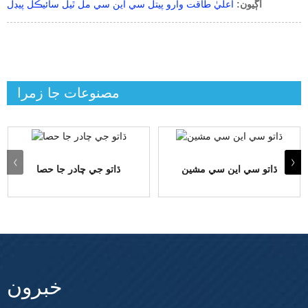
اڳيون:
اعليٰ طاقت وارو پيتل سي اين سي مل ٿيل سائيڪل پيڊل
مصنوعات جا زمرا
ڌاتو سي اين سي مشين
ڌاتو جي چادر جا حصا
خبرون