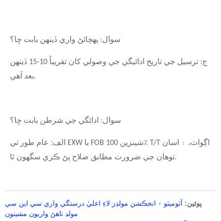
سوال: پهچائڻ واري ڏينهن بابت ڇا؟
ج: ترسيل جي تاريخ ادائيگي جي وصولي کان تقريباً 10-15 ڏينهن
بعد آهي.
سوال: ادائگي جي شرطن بابت ڇا؟
الف: عام طور تي EXW يا FOB شينزين 100٪ T/T اڳواٽ، ۽ اسان
توهان جي ضرورت مطابق صلاح پڻ ڪري سگهون ٿا.
پوئين:
آٽوميٽو ۽ انجڪشن مولڊز لاءِ اعليٰ درستگي واري سي اين سي
مولڊ ٺاهڻ واريون مشينون