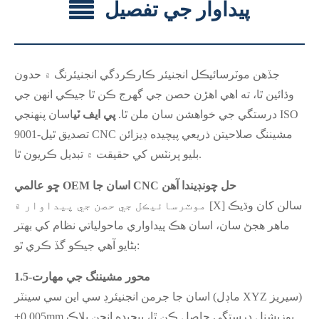
پيداوار جي تفصيل
جڏهن موٽرسائيڪل انجنيئر ڪارڪردگي انجنيئرنگ ۾ حدون
وڌائين ٿا، ته اهي اهڙن حصن جي گهرج ڪن ٿا جيڪي انهن جي
درستگي جي خواهشن سان ملن ٿا.
پي ايف ٽي
اسان پنهنجي ISO
9001-تصديق ٿيل CNC مشيننگ صلاحيتن ذريعي پيچيده ڊيزائن
بليو پرنٽس کي حقيقت ۾ تبديل ڪريون ٿا.
ڇو عالمي OEM اسان جا CNC حل چونڊيندا آهن
موٽرسائيڪل جي حصن جي پيداوار ۾ [X] سالن کان وڌيڪ
ماهر هجڻ سان، اسان هڪ پيداواري ماحولياتي نظام کي بهتر
بڻايو آهي جيڪو گڏ ڪري ٿو:
5-محور مشيننگ جي مهارت
1.
اسان جا جرمن انجنيئرڊ سي اين سي سينٽر (ماڊل XYZ سيريز)
±0.005mm پوزيشنل درستگي حاصل ڪن ٿا، پيچيده انجن بلاڪ