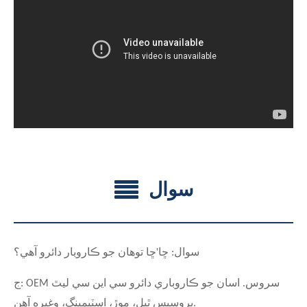
سوال
'
سوال: ڇا
ڇا توهان جو ڪاروبار دائرو آهي؟
ج: OEM سروس. اسان جو ڪاروباري دائرو سي اين سي ليٿ
پروسيس ٿيل، موڙ، اسٽيمپنگ، وغيره آهن.