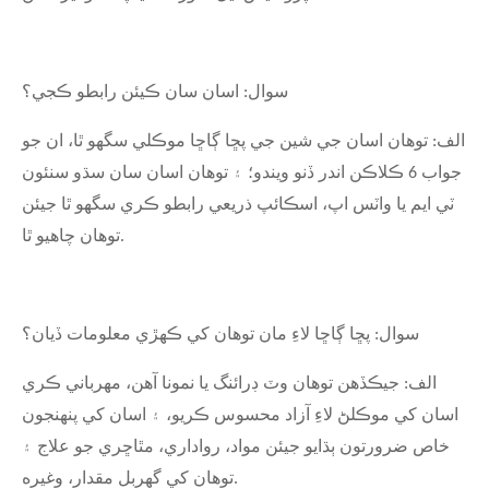
سوال: اسان سان ڪيئن رابطو ڪجي؟
الف: توهان اسان جي شين جي پڇا ڳاڇا موڪلي سگهو ٿا، ان جو
جواب 6 ڪلاڪن اندر ڏنو ويندو؛ ۽ توهان اسان سان سڌو سنئون
ٽي ايم يا واٽس اپ، اسڪائپ ذريعي رابطو ڪري سگهو ٿا جيئن
توهان چاهيو ٿا.
سوال: پڇا ڳاڇا لاءِ مان توهان کي ڪهڙي معلومات ڏيان؟
الف: جيڪڏهن توهان وٽ ڊرائنگ يا نمونا آهن، مهرباني ڪري
اسان کي موڪلڻ لاءِ آزاد محسوس ڪريو، ۽ اسان کي پنهنجون
خاص ضرورتون ٻڌايو جيئن مواد، رواداري، مٿاڇري جو علاج ۽
توهان کي گهربل مقدار، وغيره.