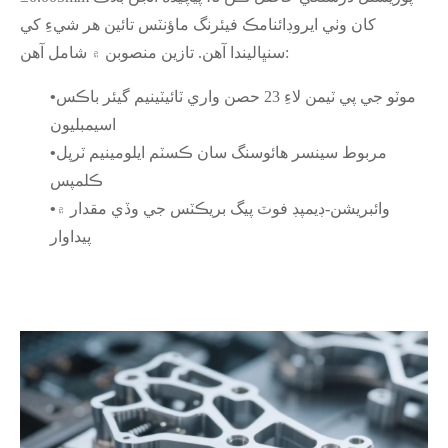
کان وٺي ايروڊائنامڪ فيئرنگ ماؤنٽس تائين هر شيءِ کي
سنڀاليندا آهن. تازين منصوبن ۾ شامل آهن:
موٽو جي پي ٽيمن لاءِ 23 حصن واري ٽائيٽينيم گيئر باڪس
•
اسيمبليون
مربوط سينسر هائوسنگ سان ڪسٽم ايلومينيم ٽرپل
•
ڪلمپس
وائبريشن-ڊيمپڊ فوٽ پيگ بريڪٽس جي وڏي مقدار ۾
•
پيداوار