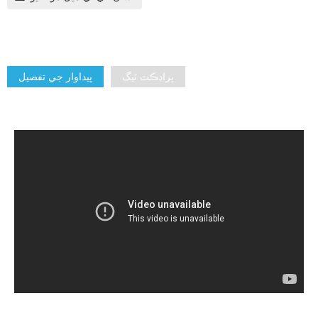
پراڊڪٽ ٽيگ
پيداوار جي تفصيل