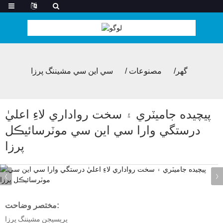
گھر
مصنوعات
سي اين سي مشيننگ پرزا
پيچيده جاميٽري ۽ سخت رواداري لاءِ اعليٰ
درستگي وارا سي اين سي موٽرسائيڪل
پرزا
مختصر وضاحت:
پريسيجن مشيننگ پرزا