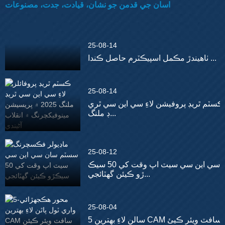
اسان جي قدمن جو نشان، قيادت، جدت، مصنوعات
25-08-14
ٺاهيندڙ مڪمل اسپيڪٽرم حاصل ڪندا ...
25-08-14
ڪسٽم ٿريڊ پروفيشن لاءِ سي اين سي ٿري
ڊ ملنگ...
25-08-12
سي اين سي سيٽ اپ وقت کي 50 سيڪ
ڙو ڪيئن گھٽائجي...
25-08-04
5 سالن لاءِ بهترين CAM سافٽ ويئر ڪيئ