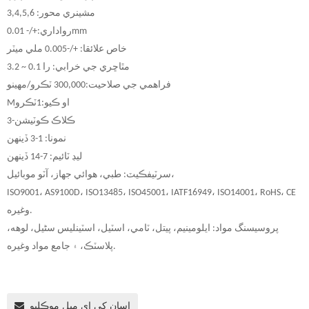
مشينري محور: 3,4,5,6
رواداري:+/- 0.01mm
خاص علائقا: +/-0.005 ملي ميٽر
مٿاڇري جي خرابي: را 0.1 ~ 3.2
فراهمي جي صلاحيت:
000 ٽڪرو/مهينو
,
00
3
او ڪيو:
1
ٽڪرو
M
3-ڪلاڪ ڪوٽيشن
نمونا: 1-3 ڏينهن
ليڊ ٽائيم: 7-14 ڏينهن
سرٽيفڪيٽ: طبي، هوائي جهاز، آٽو موبائيل،
ISO9001، AS9100D، ISO13485، ISO45001، IATF16949، ISO14001، RoHS، CE
وغيره.
پروسيسنگ مواد: ايلومينيم، پيتل، ٽامي، اسٽيل، اسٽينلیس سٹیل، لوهه،
پلاسٽڪ، ۽ جامع مواد وغيره.
اسان کي اي ميل موڪليو