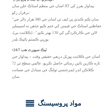
اسان جي منظم اسٽاڪ حلن سان JIT پيداوار بفرز کي
برقرار رکو:
"سان ڪم ڪندي
پي ايف ٽي
اسان جي 380 هزار ڊالر جي
حفاظتي اسٽاڪ جي قيمتن کي ختم ڪيو جڏهن ته اسيمبلي
لائن جي ڪارڪردگي کي 30٪ بهتر بڻايو." - [ڪلائنٽ بي]،
يورپي ڪسٽم بائيڪ بلڊر
24/7 ٽيڪ سپورٽ هب
•
اسان جي ڪلائنٽ پورٽل ذريعي حقيقي وقت ۾ پيداوار جي
تازه ڪارين تائين رسائي حاصل ڪريو، عالمي سطح تي 72
ڪلاڪن اندر ايمرجنسي ٽولنگ جي متبادل جي ضمانت
سان.
مواد پروسيسنگ