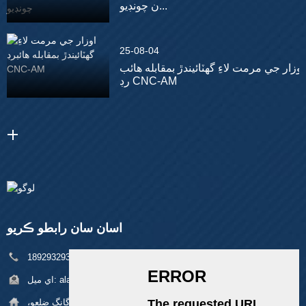
ن چونڊيو...
25-08-04
اوزار جي مرمت لاءِ گھٽائيندڙ بمقابله هائب
رڊ CNC-AM
اسان سان رابطو ڪريو
فون:
+86 18929329313
alan@pftworld.com
اي ميل:
پتي:
بلڊنگ 49، فومين انڊسٽريل پارڪ، پنگھو ڳوٺ، لانگ گانگ ضلعو،