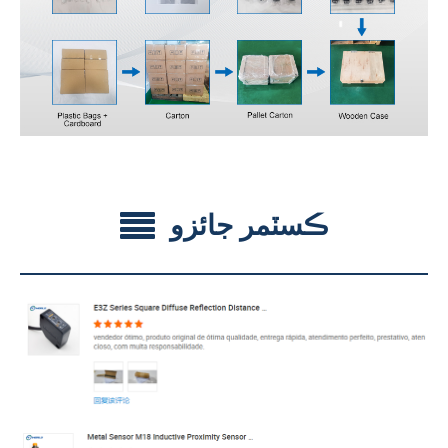
ڪسٽمر جائزو