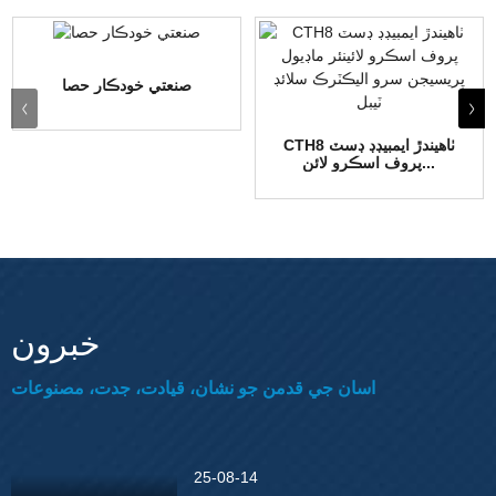
صنعتي خودڪار حصا
CTH8 ٺاهيندڙ ايمبيڊڊ ڊسٽ
پروف اسڪرو لائن...
خبرون
اسان جي قدمن جو نشان، قيادت، جدت، مصنوعات
25-08-14