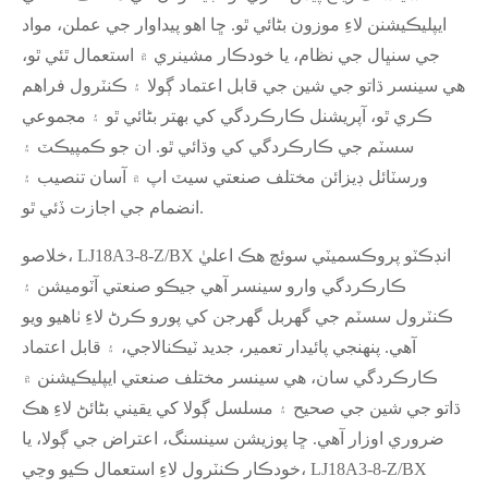
ايپليڪيشنن لاءِ موزون بڻائي ٿو. ڇا اهو پيداوار جي عملن، مواد
جي سنڀال جي نظام، يا خودڪار مشينري ۾ استعمال ٿئي ٿو،
هي سينسر ڌاتو جي شين جي قابل اعتماد ڳولا ۽ ڪنٽرول فراهم
ڪري ٿو، آپريشنل ڪارڪردگي کي بهتر بڻائي ٿو ۽ مجموعي
سسٽم جي ڪارڪردگي کي وڌائي ٿو. ان جو ڪمپيڪٽ ۽
ورسٽائل ڊيزائن مختلف صنعتي سيٽ اپ ۾ آسان تنصيب ۽
انضمام جي اجازت ڏئي ٿو.
خلاصو، LJ18A3-8-Z/BX انڊڪٽو پروڪسميٽي سوئچ هڪ اعليٰ
ڪارڪردگي وارو سينسر آهي جيڪو صنعتي آٽوميشن ۽
ڪنٽرول سسٽم جي گهربل گهرجن کي پورو ڪرڻ لاءِ ٺاهيو ويو
آهي. پنهنجي پائيدار تعمير، جديد ٽيڪنالاجي، ۽ قابل اعتماد
ڪارڪردگي سان، هي سينسر مختلف صنعتي ايپليڪيشنن ۾
ڌاتو جي شين جي صحيح ۽ مسلسل ڳولا کي يقيني بڻائڻ لاءِ هڪ
ضروري اوزار آهي. ڇا پوزيشن سينسنگ، اعتراض جي ڳولا، يا
خودڪار ڪنٽرول لاءِ استعمال ڪيو وڃي، LJ18A3-8-Z/BX