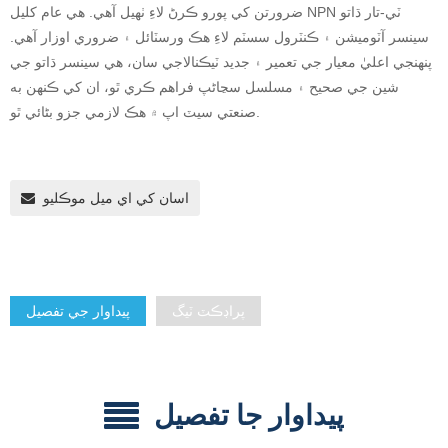
ضرورتن کي پورو ڪرڻ لاءِ ٺهيل آهي. هي عام کليل NPN ٽي-تار ڌاتو
سينسر آٽوميشن ۽ ڪنٽرول سسٽم لاءِ هڪ ورسٽائل ۽ ضروري اوزار آهي.
پنهنجي اعليٰ معيار جي تعمير ۽ جديد ٽيڪنالاجي سان، هي سينسر ڌاتو جي
شين جي صحيح ۽ مسلسل سڃاڻپ فراهم ڪري ٿو، ان کي ڪنهن به
صنعتي سيٽ اپ ۾ هڪ لازمي جزو بڻائي ٿو.
اسان کي اي ميل موڪليو
پراڊڪٽ ٽيگ
پيداوار جي تفصيل
پيداوار جا تفصيل