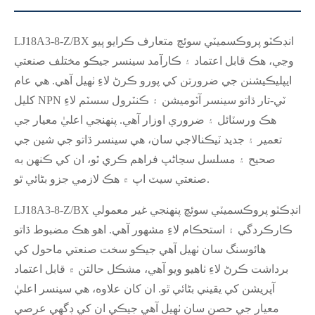
LJ18A3-8-Z/BX انڊڪٽو پروڪسميٽي سوئچ متعارف ڪرايو پيو
وڃي، هڪ قابل اعتماد ۽ ڪارآمد سينسر جيڪو مختلف صنعتي
ايپليڪيشنن جي ضرورتن کي پورو ڪرڻ لاءِ ٺهيل آهي. هي عام
کليل NPN ٽي-تار ڌاتو سينسر آٽوميشن ۽ ڪنٽرول سسٽم لاءِ
هڪ ورسٽائل ۽ ضروري اوزار آهي. پنهنجي اعليٰ معيار جي
تعمير ۽ جديد ٽيڪنالاجي سان، هي سينسر ڌاتو جي شين جي
صحيح ۽ مسلسل سڃاڻپ فراهم ڪري ٿو، ان کي ڪنهن به
صنعتي سيٽ اپ ۾ هڪ لازمي جزو بڻائي ٿو.
LJ18A3-8-Z/BX انڊڪٽو پروڪسميٽي سوئچ پنهنجي غير معمولي
ڪارڪردگي ۽ استحڪام لاءِ مشهور آهي. اهو هڪ مضبوط ڌاتو
هائوسنگ سان ٺهيل آهي جيڪو سخت صنعتي ماحول کي
برداشت ڪرڻ لاءِ ٺاهيو ويو آهي، مشڪل حالتن ۾ قابل اعتماد
آپريشن کي يقيني بڻائي ٿو. ان کان علاوه، هي سينسر اعليٰ
معيار جي حصن سان ٺهيل آهي جيڪي ان کي ڊگهي عرصي