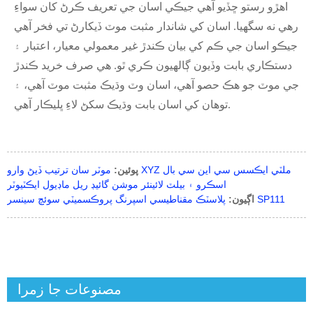
اهڙو رستو ڇڏيو آهي جيڪي اسان جي تعريف ڪرڻ کان سواءِ
رهي نه سگهيا. اسان کي شاندار مثبت موٽ ڏيکارڻ تي فخر آهي
جيڪو اسان جي ڪم کي بيان ڪندڙ غير معمولي معيار، اعتبار ۽
دستڪاري بابت وڏيون ڳالهيون ڪري ٿو. هي صرف خريد ڪندڙ
جي موٽ جو هڪ حصو آهي، اسان وٽ وڌيڪ مثبت موٽ آهي، ۽
توهان کي اسان بابت وڌيڪ سکڻ لاءِ ڀليڪار آهي.
پوئين:
موٽر سان ترتيب ڏيڻ وارو XYZ ملٽي ايڪسس سي اين سي بال
اسڪرو ۽ بيلٽ لائينئر موشن گائيڊ ريل ماڊيول ايڪٽيوٽر
پلاسٽڪ مقناطيسي اسپرنگ پروڪسميٽي سوئچ سينسر SP111
اڳيون:
مصنوعات جا زمرا