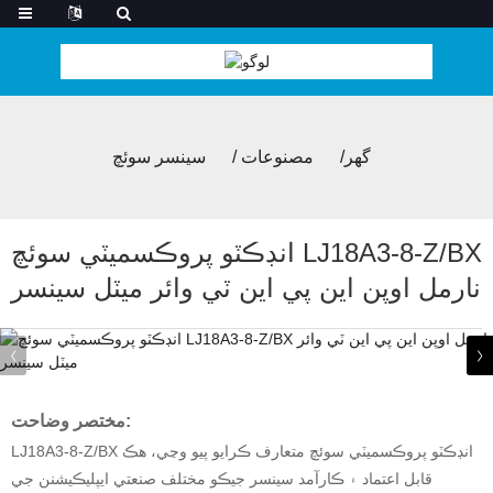
گھر
مصنوعات
سينسر سوئچ
انڊڪٽو پروڪسميٽي سوئچ LJ18A3-8-Z/BX
نارمل اوپن اين پي اين ٽي وائر ميٽل سينسر
مختصر وضاحت:
LJ18A3-8-Z/BX انڊڪٽو پروڪسميٽي سوئچ متعارف ڪرايو پيو وڃي، هڪ
قابل اعتماد ۽ ڪارآمد سينسر جيڪو مختلف صنعتي ايپليڪيشنن جي