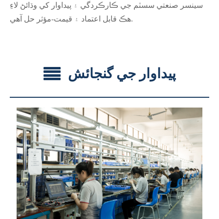
سينسر صنعتي سسٽم جي ڪارڪردگي ۽ پيداوار کي وڌائڻ لاءِ
هڪ قابل اعتماد ۽ قيمت-مؤثر حل آهي.
پيداوار جي گنجائش