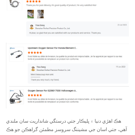
هڪ اهڙي دنيا ۾ ڀليڪار جتي درستگي شانداريت سان ملندي
آهي، جتي اسان جي مشيننگ سروسز مطمئن گراهڪن جو هڪ