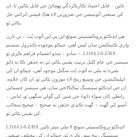
تائين ۽ قابل اعتماد ڪارڪردگي پهچائڻ جي قابل بڻائين ٿا، ان
کي صنعتي آٽوميشن جي ضرورتن لاءِ هڪ قيمتي اثرائتي حل
بڻائي ٿو.
هي انڊڪٽو پروڪسميٽي سوئچ اين پي اين آئوٽ پُٽ ۽ ٽن تارن
واري ڪنيڪشن سان ليس آهي، جيڪو موجوده ڪنٽرول سسٽم
۾ سادو ۽ سڌو انضمام فراهم ڪري ٿو. LJ18A3-8-Z/BX
سينسر جي عام کليل ترتيب يقيني بڻائي ٿي ته جڏهن ڪا به ڌاتو
شيءِ نه ملي ته آئوٽ پُٽ سگنل موجود آهي، جيڪو ان کي
ايپليڪيشنن جي وسيع رينج لاءِ موزون بڻائي ٿو. ان کان علاوه،
ان جي انڊڪٽو سينسنگ ٽيڪنالاجي سان، هي سينسر جسماني
رابطي کان سواءِ ڌاتوءَ جي شين کي ڳولي سگهي ٿو، لباس ۽
آنسو کي گهٽ ۾ گهٽ ڪندي جڏهن ته صحيح ۽ صحيح سڃاڻپ
کي يقيني بڻائي ٿو.
LJ18A3-8-Z/BX انڊڪٽو پروڪسميٽي سوئچ 8 ملي ميٽر تائين
سينسنگ رينج پيش ڪري ٿو، جيڪو ان کي مختلف صنعتي