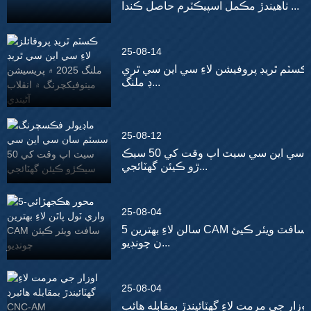
ٺاهيندڙ مڪمل اسپيڪٽرم حاصل ڪندا ...
25-08-14
ڪسٽم ٿريڊ پروفيشن لاءِ سي اين سي ٿري
ڊ ملنگ...
25-08-12
سي اين سي سيٽ اپ وقت کي 50 سيڪ
ڙو ڪيئن گھٽائجي...
25-08-04
5 سالن لاءِ بهترين CAM سافٽ ويئر ڪيئ
ن چونڊيو...
25-08-04
اوزار جي مرمت لاءِ گھٽائيندڙ بمقابله هائب