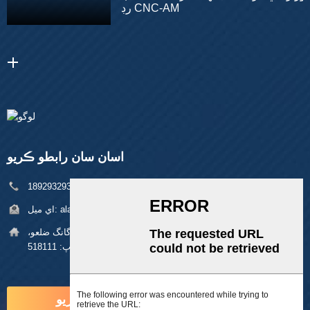
رڊ CNC-AM
اسان سان رابطو ڪريو
فون:
+86 18929329313
alan@pftworld.com
اي ميل:
پتي:
بلڊنگ 49، فومين انڊسٽريل پارڪ، پنگھو ڳوٺ، لانگ گانگ ضلعو،
شينزين زپ: 518111
هاڻي پڇا ڳاڇا ڪريو