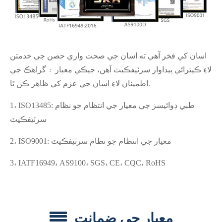
اسان کي فخر آهي ته اسان جي صحت واري حصن جي خدمتن
لاءِ ڪيترائي پيداوار سرٽيفڪيٽ آهن، جيڪي معيار ۽ گراهڪ جي
اطمينان لاءِ اسان جي عزم کي ظاهر ڪن ٿا.
1، ISO13485: طبي ڊوائيسز جي معيار جي انتظام جو نظام
سرٽيفڪيٽ
2، ISO9001: معيار جي انتظام جو نظام سرٽيفڪيٽ
3، IATF16949، AS9100، SGS، CE، CQC، RoHS
معيار جي ضمانت