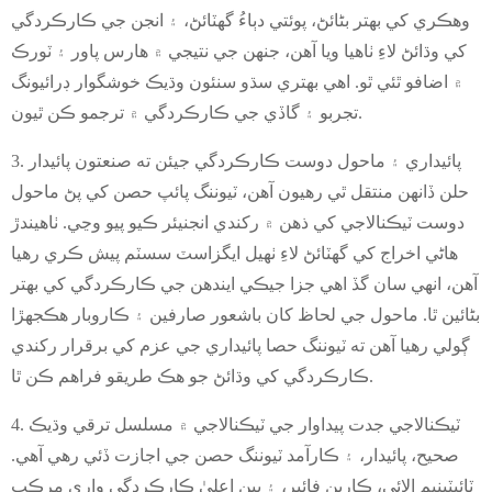
وهڪري کي بهتر بڻائڻ، پوئتي دٻاءُ گهٽائڻ، ۽ انجن جي ڪارڪردگي
کي وڌائڻ لاءِ ٺاهيا ويا آهن، جنهن جي نتيجي ۾ هارس پاور ۽ ٽورڪ
۾ اضافو ٿئي ٿو. اهي بهتري سڌو سنئون وڌيڪ خوشگوار ڊرائيونگ
تجربو ۽ گاڏي جي ڪارڪردگي ۾ ترجمو ڪن ٿيون.
3. پائيداري ۽ ماحول دوست ڪارڪردگي جيئن ته صنعتون پائيدار
حلن ڏانهن منتقل ٿي رهيون آهن، ٽيوننگ پائپ حصن کي پڻ ماحول
دوست ٽيڪنالاجي کي ذهن ۾ رکندي انجنيئر ڪيو پيو وڃي. ٺاهيندڙ
هاڻي اخراج کي گهٽائڻ لاءِ ٺهيل ايگزاسٽ سسٽم پيش ڪري رهيا
آهن، انهي سان گڏ اهي جزا جيڪي ايندھن جي ڪارڪردگي کي بهتر
بڻائين ٿا. ماحول جي لحاظ کان باشعور صارفين ۽ ڪاروبار هڪجهڙا
ڳولي رهيا آهن ته ٽيوننگ حصا پائيداري جي عزم کي برقرار رکندي
ڪارڪردگي کي وڌائڻ جو هڪ طريقو فراهم ڪن ٿا.
4. ٽيڪنالاجي جدت پيداوار جي ٽيڪنالاجي ۾ مسلسل ترقي وڌيڪ
صحيح، پائيدار، ۽ ڪارآمد ٽيوننگ حصن جي اجازت ڏئي رهي آهي.
ٽائيٽينيم الائي، ڪاربن فائبر، ۽ ٻين اعليٰ ڪارڪردگي واري مرڪب