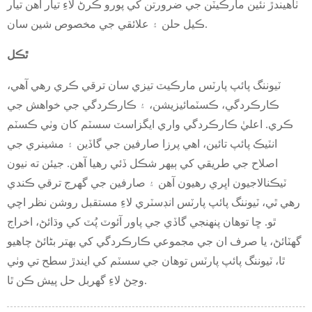
ٺاهيندڙ نئين مارڪيٽن جي ضرورتن کي پورو ڪرڻ لاءِ تيار آهن تيار
ڪيل حلن ۽ علائقي جي مخصوص شين سان.
ٿڪل
ٽيوننگ پائپ پارٽس مارڪيٽ تيزي سان ترقي ڪري رهي آهي،
ڪارڪردگي، ڪسٽمائيزيشن، ۽ ڪارڪردگي جي خواهش جي
ڪري. اعليٰ ڪارڪردگي واري ايگزاسٽ سسٽم کان وٺي ڪسٽم
انٽيڪ پائپ تائين، اهي پرزا صارفين جي گاڏين ۽ مشينري جي
اصلاح جي طريقي کي ٻيهر شڪل ڏئي رهيا آهن. جيئن ته نيون
ٽيڪنالاجيون اڀري رهيون آهن ۽ صارفين جي گهرج ترقي ڪندي
رهي ٿي، ٽيوننگ پائپ پارٽس انڊسٽري لاءِ مستقبل روشن نظر اچي
ٿو. ڇا توهان پنهنجي گاڏي جي پاور آئوٽ پُٽ کي وڌائڻ، اخراج
گهٽائڻ، يا صرف ان جي مجموعي ڪارڪردگي کي بهتر بڻائڻ چاهيو
ٿا، ٽيوننگ پائپ پارٽس توهان جي سسٽم کي ايندڙ سطح تي وٺي
وڃڻ لاءِ گهربل حل پيش ڪن ٿا.