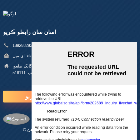
اسان سان رابطو ڪريو
فون:
+86 18929329313
alan@pftworld.com
اي ميل:
پتي:
بلڊنگ 49، فومين انڊسٽريل پارڪ، پنگھو ڳوٺ، لانگ گانگ ضلعو،
شينزين زپ: 518111
هاڻي پڇا ڳاڇا ڪريو
© ڪاپي رائيٽ - 2010-2025: سڀ حق محفوظ آهن.
سائيٽ ميپ
-
اي ايم پي موبائل