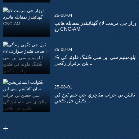
25-08-04
اوزار جي مرمت لاءِ گھٽائيندڙ بمقابله هائب
رڊ CNC-AM
25-08-04
ايلومينيم سي اين سي ڪٽنگ فلوئڊ کي ڪ
يئن برقرار رکجي...
25-08-01
ٽائيٽن تي خراب مٿاڇري جي ختم ٿيڻ کي
ڪيئن حل ڪجي...