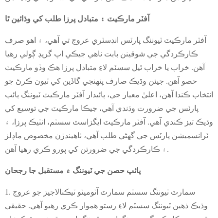
آفٽر مارڪيٽ ۽ متبادل پرزا طلب کي وڌائين ٿا
آفٽر مارڪيٽ ٽيوننگ پارٽس انڊسٽري عروج تي آهي، ۽ اهو صرف
ڪارڪردگي جي شوقينن بابت ناهي جيڪي اپ گريڊ ڳولي رهيا
آهن. خراب يا خراب ٿيل سسٽم لاءِ متبادل پرزا هڪ وڏو مارڪيٽ
حصو آهن. جيئن وڌيڪ صارف پنهنجي گاڏين کي ٽيون ڪرڻ جو
انتخاب ڪندا آهن، اعليٰ معيار جي، پائيدار آفٽر مارڪيٽ ٽيوننگ پائپ
پارٽس جي ضرورت وڌندي آهي، جيڪا مارڪيٽ جي توسيع کي
وڌيڪ تيز ڪندي آهي. آفٽر مارڪيٽ ايگزاسٽ سسٽم، انٽيڪ پرزا، ۽
ٽرانسميشن پارٽس جي گهڻي طلب آهي، ٺاهيندڙن مخصوص ماڊلز
۽ ڪارڪردگي جي ضرورتن کي پورو ڪري رهيا آهن.
پائپ حصن جي ٽيوننگ ۾ مستقبل جا رجحان
1. سمارٽ ٽيوننگ سسٽم سمارٽ آٽوميٽو ٽيڪنالاجيز جو عروج
وڌيڪ ذهين ٽيوننگ سسٽم لاءِ رستو هموار ڪري رهيو آهي. حقيقي