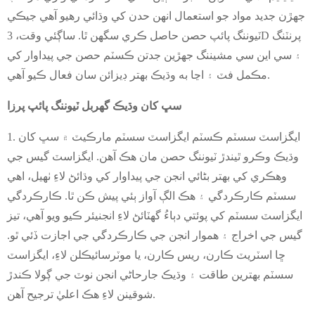
جهڙن جديد مواد جو استعمال انهن حدن کي وڌائي رهيو آهي جيڪي
ٽيوننگ پائپ حصن حاصل ڪري سگهن ٿا. ساڳئي وقت، 3D پرنٽنگ
۽ سي اين سي مشيننگ جهڙين جدتن ڪسٽم حصن جي پيداوار کي
مڪمل فٽ ۽ اڃا به وڌيڪ بهتر ڊيزائن سان فعال ڪيو آهي.
سڀ کان وڌيڪ گهربل ٽيوننگ پائپ پرزا
1. ايگزاسٽ سسٽم ڪسٽم ايگزاسٽ سسٽم مارڪيٽ ۾ سڀ کان
وڌيڪ وڪرو ٿيندڙ ٽيوننگ حصن مان هڪ آهن. ايگزاسٽ گيس جي
وهڪري کي بهتر بڻائي انجن جي پيداوار کي وڌائڻ لاءِ ٺهيل، اهي
سسٽم ڪارڪردگي ۽ هڪ الڳ آواز ٻئي پيش ڪن ٿا. ڪارڪردگي
ايگزاسٽ سسٽم کي پوئتي دٻاءُ گهٽائڻ لاءِ انجنيئر ڪيو ويو آهي، تيز
گيس جي اخراج ۽ هموار انجن جي ڪارڪردگي جي اجازت ڏئي ٿو.
ڇا اسٽريٽ ڪارن، ريس ڪارن، يا موٽرسائيڪلن لاءِ، ايگزاسٽ
سسٽم بهترين طاقت ۽ وڌيڪ جارحاڻي انجن نوٽ جي ڳولا ڪندڙ
شوقينن لاءِ هڪ اعليٰ ترجيح آهن.