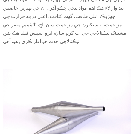
پيداوار لاءِ هڪ اهم مواد بڻجي چڪو آهي، ان جي بهترين خاصيتن
جهڙوڪ اعلي طاقت، گهٽ کثافت، اعلي درجه حرارت جي
مزاحمت، ۽ سنکنرن جي مزاحمت سان. اڄ، ٽائيٽينيم مصر جي
مشيننگ ٽيڪنالاجي جي اپ گريڊ سان، ايرو اسپيس فيلڊ هڪ نئين
ٽيڪنالاجي جدت جو آغاز ڪري رهيو آهي.