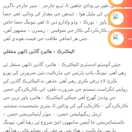
کي خاص طور تي وڌائڻ چاهين ٿا، ٽربو چارجر ۽ سپر چارجر ناگزير
آهن. انجن کي مليل هوا ۽ ايندھن جي مقدار کي وڌائي، اهي حصا
هارس پاور ۽ ٽورڪ ۾ وڏو واڌارو ڏين ٿا. اهي ٽيوننگ حصا خاص
طور تي ڪارڪردگي ڪار جي شوقينن ۽ ريسرن ۾ مشهور آهن،
جتي هر اضافي طاقت جي قيمت هوندي آهي.
يپ
اليڪٽرڪ ۽ هائبرڊ گاڏين ڏانهن منتقلي
جيئن آٽوميٽو انڊسٽري اليڪٽرڪ ۽ هائبرڊ گاڏين ڏانهن منتقل ٿي
رهي آهي، ٽيوننگ پائپ پارٽس جي مارڪيٽ نئين ضرورتن کي پورو
ڪرڻ لاءِ ترقي ڪري رهي آهي. جڏهن ته اليڪٽرڪ گاڏين کي
روايتي ايگزاسٽ سسٽم جي ضرورت ناهي، اتي ڪارڪردگي حصن
جي وڌندڙ گهرج آهي جيڪي اليڪٽرڪ ۽ هائبرڊ پاور ٽرين جي
ڪارڪردگي ۽ ڪارڪردگي کي وڌائين ٿا. بيٽري مئنيجمينٽ سسٽم،
ٿرمل ريگيوليشن حصن، ۽ موٽر آپٽمائيزيشن حصن ۾
ڪسٽمائيزيشن جا آپشن سامهون اچڻ شروع ٿي رهيا آهن، ٽيوننگ
پارٽس مارڪيٽ ۾ هڪ نئين مرحلي کي نشانو بڻائي رهيا آهن.