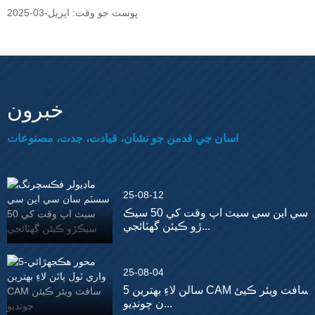
پوسٽ جو وقت: اپريل-03-2025
خبرون
اسان جي قدمن جو نشان، قيادت، جدت، مصنوعات
25-08-12
سي اين سي سيٽ اپ وقت کي 50 سيڪ
ڙو ڪيئن گھٽائجي...
25-08-04
5 سالن لاءِ بهترين CAM سافٽ ويئر ڪيئ
ن چونڊيو...