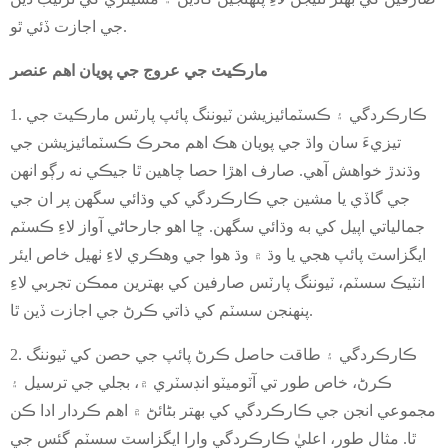
جي اجازت ڏئي ٿو.
مارڪيٽ جي عروج جي پويان اهم عنصر
1. ڪارڪردگي ۽ ڪسٽمائيزيشن ٽيوننگ پائپ پارٽس مارڪيٽ جي
تيزيءَ سان واڌ جي پويان هڪ اهم محرڪ ڪسٽمائيزيشن جي
وڌندڙ خواهش آهي. صارف اهڙا حصا چاهين ٿا جيڪي نه رڳو انهن
جي گاڏي يا مشين جي ڪارڪردگي کي وڌائي سگهن پر ان جي
جمالياتي اپيل کي به وڌائي سگهن. ڇا اهو جارحاڻي آواز لاءِ ڪسٽم
ايگزاسٽ پائپ هجي يا وڌ ۾ وڌ هوا جي وهڪري لاءِ ٺهيل خاص ايئر
انٽيڪ سسٽم، ٽيوننگ پارٽس صارفين کي بهترين ممڪن تجربي لاءِ
پنهنجن سسٽم کي ذاتي ڪرڻ جي اجازت ڏين ٿا.
2. ڪارڪردگي ۽ طاقت حاصل ڪرڻ پائپ جي حصن کي ٽيوننگ
ڪرڻ، خاص طور تي آٽوميٽو انڊسٽري ۾، بجلي جي ترسيل ۽
مجموعي انجن جي ڪارڪردگي کي بهتر بڻائڻ ۾ اهم ڪردار ادا ڪن
ٿا. مثال طور، اعليٰ ڪارڪردگي وارا ايگزاسٽ سسٽم گئس جي