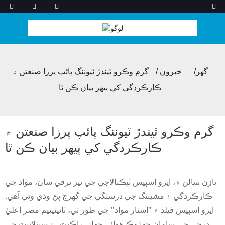
گھر
خبرون
گرم وڪرو ٿيندڙ ٽيوننگ پائپ پرزا صنعتن ۾
ڪارڪردگي کي ٻيهر بيان ڪن ٿا
گرم وڪرو ٿيندڙ ٽيوننگ پائپ پرزا صنعتن ۾
ڪارڪردگي کي ٻيهر بيان ڪن ٿا
تازن سالن ۾، ايرو اسپيس ٽيڪنالاجي جي تيز ترقي سان، مواد جي
ڪارڪردگي ۽ مشيننگ جي درستگي جي گهرج پڻ وڌي وئي آهي.
ايرو اسپيس فيلڊ ۾ "اسٽار مواد" جي طور تي، ٽائيٽينيم مصر اعليٰ
درجي جي سامان جهڙوڪ هوائي جهاز، راڪيٽ، ۽ سيٽلائيٽ جي