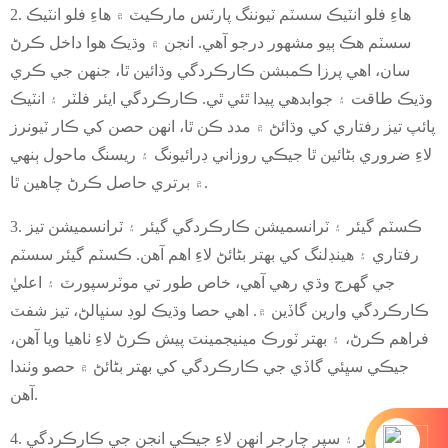
2. هاءِ فلو انٽيڪ سسٽم ٽيوننگ پارٽس مارڪيٽ ۾ هاءِ فلو انٽيڪ
سسٽم هڪ ٻيو مشهور درجو آهي. انجن ۾ وڌيڪ هوا داخل ڪرڻ
سان، اهي پرزا ڪمبشن ڪارڪردگي وڌائين ٿا، جنهن جي ڪري
وڌيڪ طاقت ۽ جوابدهي پيدا ٿئي ٿي. ڪارڪردگي ايئر فلٽر ۽ انٽيڪ
پائپ تيز رفتاري کي وڌائڻ ۾ مدد ڪن ٿا، انهن حصن کي ڪار ٽيونرز
لاءِ ضروري بڻائين ٿا جيڪي روزاني ڊرائيونگ ۽ ريسنگ ماحول ٻنهي
۾ برتري حاصل ڪرڻ چاهين ٿا.
3. ڪسٽم گيئر ۽ ٽرانسميشن ڪارڪردگي گيئر ۽ ٽرانسميشن تيز
رفتاري ۽ هينڊلنگ کي بهتر بڻائڻ لاءِ اهم آهن. ڪسٽم گيئر سسٽم
جي گهرج وڌي رهي آهي، خاص طور تي موٽرسپورٽ ۽ اعليٰ
ڪارڪردگي وارين گاڏين ۾. اهي حصا وڌيڪ لوڊ سنڀالڻ، تيز شفٽ
فراهم ڪرڻ، ۽ بهتر ٽورڪ مينيجمينٽ پيش ڪرڻ لاءِ ٺاهيا ويا آهن،
جيڪي سڀئي گاڏي جي ڪارڪردگي کي بهتر بڻائڻ ۾ حصو وٺندا
آهن.
4. ٽربو چارجر ۽ سپر چارجر انهن لاءِ جيڪي انجن جي ڪارڪردگي