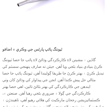
ٽيوننگ پائپ پارٽس جي وڪري ۾ اضافو
گاڏين ۽ مشينن لاءِ ڪارڪردگي وڌائڻ لاءِ پائپ جا حصا ٽيوننگ
ڪرڻ بنيادي بنياد بڻجي ويا آهن. جيئن ته صارف پنهنجي سسٽم کي
تبديل ڪرڻ ۽ بهتر ڪرڻ جا طريقا ڳوليندا آهن، ٽيوننگ پائپ جا حصا
مثالي حل پيش ڪندا آهن. انجن جي پيداوار کي وڌائڻ کان وٺي
ايندھن جي ڪارڪردگي کي بهتر بڻائڻ تائين، اهي حصا بهتر
ڪارڪردگي جي ڳولا ۾ ضروري بڻجي رهيا آهن. صنعتن ۾،
ڪسٽمائيزيشن رجحان مارڪيٽ کي هلائي رهيو آهي، ٺاهيندڙن ۽
صارفين کي بهتر نتيجن لاءِ پنهنجين گاڏين ۽ مشينري کي ترتيب ڏيڻ