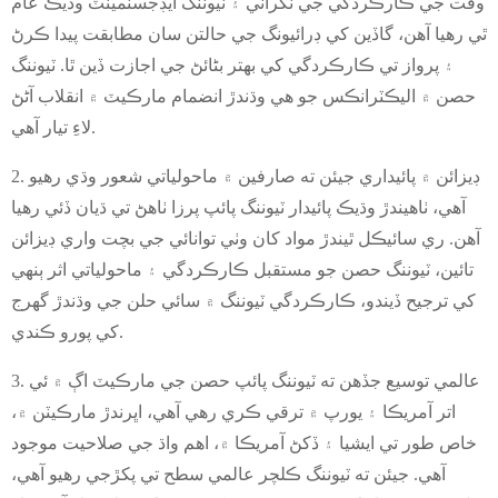
وقت جي ڪارڪردگي جي نگراني ۽ ٽيوننگ ايڊجسٽمينٽ وڌيڪ عام
ٿي رهيا آهن، گاڏين کي ڊرائيونگ جي حالتن سان مطابقت پيدا ڪرڻ
۽ پرواز تي ڪارڪردگي کي بهتر بڻائڻ جي اجازت ڏين ٿا. ٽيوننگ
حصن ۾ اليڪٽرانڪس جو هي وڌندڙ انضمام مارڪيٽ ۾ انقلاب آڻڻ
لاءِ تيار آهي.
2. ڊيزائن ۾ پائيداري جيئن ته صارفين ۾ ماحولياتي شعور وڌي رهيو
آهي، ٺاهيندڙ وڌيڪ پائيدار ٽيوننگ پائپ پرزا ٺاهڻ تي ڌيان ڏئي رهيا
آهن. ري سائيڪل ٿيندڙ مواد کان وٺي توانائي جي بچت واري ڊيزائن
تائين، ٽيوننگ حصن جو مستقبل ڪارڪردگي ۽ ماحولياتي اثر ٻنهي
کي ترجيح ڏيندو، ڪارڪردگي ٽيوننگ ۾ سائي حلن جي وڌندڙ گهرج
کي پورو ڪندي.
3. عالمي توسيع جڏهن ته ٽيوننگ پائپ حصن جي مارڪيٽ اڳ ۾ ئي
اتر آمريڪا ۽ يورپ ۾ ترقي ڪري رهي آهي، اڀرندڙ مارڪيٽن ۾،
خاص طور تي ايشيا ۽ ڏکڻ آمريڪا ۾، اهم واڌ جي صلاحيت موجود
آهي. جيئن ته ٽيوننگ ڪلچر عالمي سطح تي پکڙجي رهيو آهي،