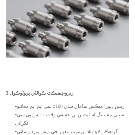
زيرو-ڊيفيڪٽ ڪوالٽي پروٽوڪول
3.
زيس ڊيورا ميڪس سامان سان 100٪ سي ايم ايم معائنو
•
سڀني مشيننگ اسٽيشنن تي حقيقي وقت ۾ ايس پي سي
•
نگراني
گراهڪن لاءِ 24/7 ريموٽ معيار جي ڊيش بورڊ رسائي
•