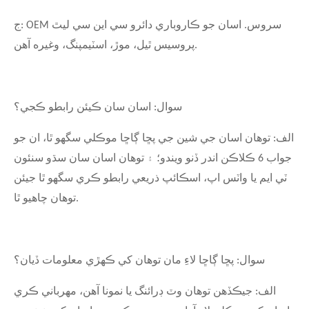
ج: OEM سروس. اسان جو ڪاروباري دائرو سي اين سي ليٿ
پروسيس ٿيل، موڙ، اسٽيمپنگ، وغيره آهن.
سوال: اسان سان ڪيئن رابطو ڪجي؟
الف: توهان اسان جي شين جي پڇا ڳاڇا موڪلي سگهو ٿا، ان جو
جواب 6 ڪلاڪن اندر ڏنو ويندو؛ ۽ توهان اسان سان سڌو سنئون
ٽي ايم يا واٽس اپ، اسڪائپ ذريعي رابطو ڪري سگهو ٿا جيئن
توهان چاهيو ٿا.
سوال: پڇا ڳاڇا لاءِ مان توهان کي ڪهڙي معلومات ڏيان؟
الف: جيڪڏهن توهان وٽ ڊرائنگ يا نمونا آهن، مهرباني ڪري