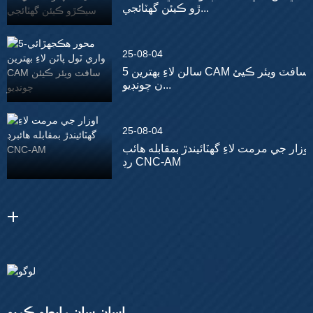
ڙو ڪيئن گھٽائجي...
25-08-04
5 سالن لاءِ بهترين CAM سافٽ ويئر ڪيئ
ن چونڊيو...
25-08-04
اوزار جي مرمت لاءِ گھٽائيندڙ بمقابله هائب
رڊ CNC-AM
اسان سان رابطو ڪريو