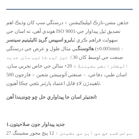
جڏهن مشن-نازڪ ايپليڪيشنن ۾ درستگي سڀ کان وڌيڪ اهم
هوندي آهي، ته اسان جي ISO 9001-تصديق ٿيل پيداوار جي
سهولت فراهم ڪري ٿي
ايرو اسپيس گريڊ ٽائيٽينيم سينسر
هائوسنگ
بي مثال طول و عرض جي درستگي (±0.005mm) ۽
صنعت جي اوسط کان 30٪ تيز ليڊ ٽائيم سان. جديد
اليڪٽرانڪس مشيننگ ۾ 20+ سالن جي خاص تجربي سان،
اسان طبي، دفاعي، ۽ صنعتي آٽوميشن شعبن ۾ فارچون 500
ٺاهيندڙن لاءِ قابل اعتماد پارٽنر بڻجي چڪا آهيون.
انجنيئر اسان جا پيداواري حل ڇو چونڊيندا آهن:
جديد پيداوار جون صلاحيتون
1.
27 سوئس قسم جي سي اين سي مشينن ۽ 12 پنج محور مشيننگ