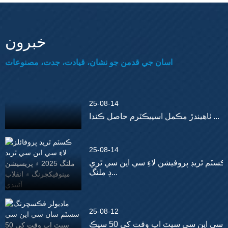
خبرون
اسان جي قدمن جو نشان، قيادت، جدت، مصنوعات
25-08-14
ٺاهيندڙ مڪمل اسپيڪٽرم حاصل ڪندا ...
25-08-14
ڪسٽم ٿريڊ پروفيشن لاءِ سي اين سي ٿري
ڊ ملنگ...
25-08-12
سي اين سي سيٽ اپ وقت کي 50 سيڪ