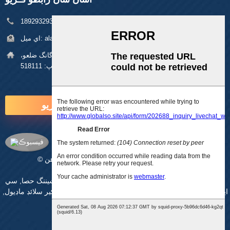
فون:
+86 18929329313
alan@pftworld.com
اي ميل:
پتي:
بلڊنگ 49، فومين انڊسٽريل پارڪ، پنگھو ڳوٺ، لانگ گانگ ضلعو،
شينزين زپ: 518111
هاڻي پڇا ڳاڇا ڪريو
© ڪاپي رائيٽ - 2010-2025: سڀ حق محفوظ آهن.
سائيٽ ميپ
-
اي ايم پي موبائل
بال اسڪرو لائينئر گائيڊ ريل موشن اسٽيج
,
سي اين سي مشيننگ حصا
,
سي
اين سي پلاسٽڪ جا حصا
,
سي اين سي مشيننگ خدمتون
,
لڪير سلائڊ ماڊيول
,
,
لينئر ايڪٽيوٽر