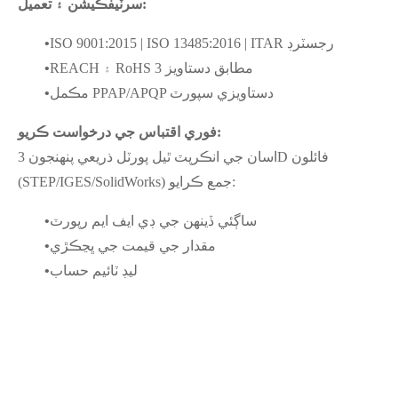
سرٽيفڪيشن ۽ تعميل:
ISO 9001:2015 | ISO 13485:2016 | ITAR رجسٽرڊ
•
REACH ۽ RoHS 3 مطابق دستاويز
•
مڪمل PPAP/APQP دستاويزي سپورٽ
•
فوري اقتباس جي درخواست ڪريو:
اسان جي انڪرپٽ ٿيل پورٽل ذريعي پنهنجون 3D فائلون
(STEP/IGES/SolidWorks) جمع ڪرايو:
ساڳئي ڏينهن جي ڊي ايف ايم رپورٽ
•
مقدار جي قيمت جي ڀڃڪڙي
•
ليڊ ٽائيم حساب
•