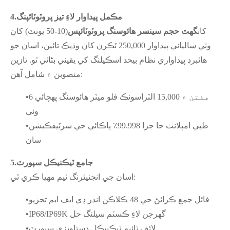
مڪمل پيداوار لاءِ تيز پروٽوٽائپنگ
4.
کان
گھٽ حجم سينسر هائوسنگ پروٽوٽائپس
(10-50 يونٽ) کان
وٺي سالياني پيداوار 250,000 ٽڪرن کان وڌيڪ تائين، اسان جو
هائبرڊ پيداواري نظام بيحد اسڪيلنگ کي يقيني بڻائي ٿو. تازين
منصوبن ۾ شامل آهن:
6 هفتن ۾ 15,000 الٽراسونڪ فلو ميٽر هائوسنگ پهچائي
•
وئي
طبي امپلانٽ جا جزا 99.998٪ پاڪائي جي سرٽيفڪيشن
•
سان
جامع ٽيڪنيڪل سپورٽ
5.
اسان جي انجنيئرنگ ٽيم مهيا ڪري ٿي:
فائل جمع ڪرائڻ جي 48 ڪلاڪن اندر ڊي ايف ايم تجزيو
•
IP68/IP69K گهرجن لاءِ ڪسٽم سيلنگ حل
•
لائف ٽائيم ٽيڪنيڪل دستاويزي سپورٽ
•