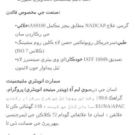
صنعت جي مخصوص فائدن:
AS9100 مطابق بيچز مڪمل NADCAP گرمي علاج
خلائي:
•
جي رڪارڊن سان
طبي:
سرجريڪل روبوٽڪس حصن لاءِ ڪلين روم مشيننگ
•
(ISO ڪلاس 7)
خودڪار:
اي وي بيٽري سينسرز لاءِ IATF 16949-تصديق
•
ٿيل پيداوار جون لائينون
سمارٽ انوینٽري مئنيجمينٽ
اسان جي ذريعي
وي ايم آءِ (وينڊر مينيجڊ انوینٽري) پروگرام
،
گراهڪ 99.6٪ وقت تي پهچائڻ جي شرح برقرار رکندي
سامان کڻڻ جي قيمت ۾ 18٪ گهٽتائي ڪن ٿا. EU/NA/APAC
علائقن ۾ اسان جا علائقائي گودام 72 ڪلاڪن جي ايمرجنسي
ٻيهر ڀرڻ جي ضمانت ڏين ٿا.