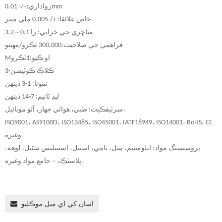
رواداري:+/- 0.01mm
خاص علائقا: +/-0.005 ملي ميٽر
مٿاڇري جي خرابي: را 0.1 ~ 3.2
فراهمي جي صلاحيت:
000 ٽڪرو/مهينو
,
00
3
او ڪيو:
1
ٽڪرو
M
3-ڪلاڪ ڪوٽيشن
نمونا: 1-3 ڏينهن
ليڊ ٽائيم: 7-14 ڏينهن
سرٽيفڪيٽ: طبي، هوائي جهاز، آٽو موبائيل،
ISO9001، AS9100D، ISO13485، ISO45001، IATF16949، ISO14001، RoHS، CE
وغيره.
پروسيسنگ مواد: ايلومينيم، پيتل، ٽامي، اسٽيل، اسٽينلیس سٹیل، لوهه،
پلاسٽڪ، ۽ جامع مواد وغيره.
اسان کي اي ميل موڪليو