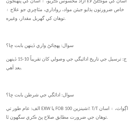
اسان کي موڪلڻ لاءِ آزاد محسوس ڪريو، ۽ اسان کي پنهنجون
خاص ضرورتون ٻڌايو جيئن مواد، رواداري، مٿاڇري جو علاج ۽
توهان کي گهربل مقدار، وغيره.
سوال: پهچائڻ واري ڏينهن بابت ڇا؟
ج: ترسيل جي تاريخ ادائيگي جي وصولي کان تقريباً 10-15 ڏينهن
بعد آهي.
سوال: ادائگي جي شرطن بابت ڇا؟
الف: عام طور تي EXW يا FOB شينزين 100٪ T/T اڳواٽ، ۽ اسان
توهان جي ضرورت مطابق صلاح پڻ ڪري سگهون ٿا.