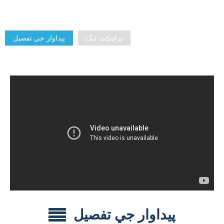
پراڊڪٽ ٽيگ
پيداوار جي تفصيل
پيداوار جي تفصيل