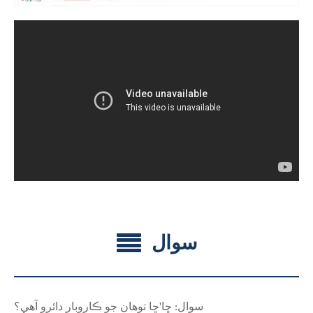
سوال
'
سوال: ڇا
ڇا توهان جو ڪاروبار دائرو آهي؟