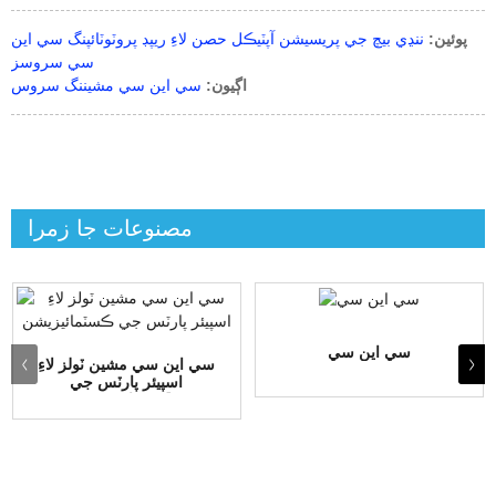
پوئين:
ننڍي بيچ جي پريسيشن آپٽيڪل حصن لاءِ ريپڊ پروٽوٽائپنگ سي اين
سي سروسز
اڳيون:
سي اين سي مشيننگ سروس
مصنوعات جا زمرا
سي اين سي
سي اين سي مشين ٽولز لاءِ
اسپيئر پارٽس جي
ڪسٽمائيزيشن