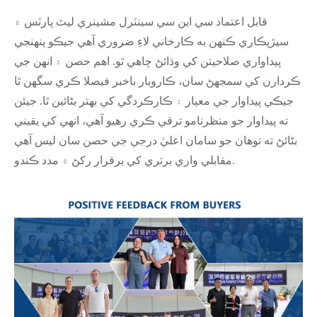
قابل اعتماد سي اين سي سينٽرل مشينري ليٿ پارٽس ۾
سيڙپڪاري ڪنهن به ڪارخاني لاءِ ضروري آهي جيڪو پنهنجي
پيداواري صلاحيتن کي وڌائڻ چاهي ٿو. اهم حصن ۽ انهن جي
ڪردارن کي سمجهڻ سان، ڪاروبار باخبر فيصلا ڪري سگهن ٿا
جيڪي پيداوار جي معيار ۽ ڪارڪردگي کي بهتر بڻائين ٿا. جيئن
ته پيداوار جو منظرنامو ترقي ڪري رهيو آهي، انهي کي يقيني
بڻائڻ ته توهان جو سامان اعليٰ درجي جي حصن سان ليس آهي
مقابلي واري برتري کي برقرار رکڻ ۾ مدد ڪندو.