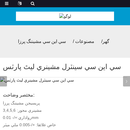
گھر
مصنوعات
سي اين سي مشيننگ پرزا
سي اين سي سينٽرل مشينري ليٿ پارٽس
مختصر وضاحت:
پريسيجن مشيننگ پرزا
مشينري محور: 3,4,5,6
رواداري:+/- 0.01mm
خاص علائقا: +/-0.005 ملي ميٽر