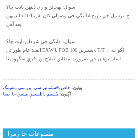
سوال: پهچائڻ واري ڏينهن بابت ڇا؟
ج: ترسيل جي تاريخ ادائيگي جي وصولي کان تقريباً 10-15 ڏينهن
بعد آهي.
سوال: ادائگي جي شرطن بابت ڇا؟
الف: عام طور تي EXW يا FOB شينزين 100٪ T/T اڳواٽ، ۽
اسان توهان جي ضرورت مطابق صلاح پڻ ڪري سگهون ٿا.
پوئين:
خاص ڪسٽمائيز سي اين سي مشيننگ
اڳيون:
ڪسٽم ڊائليسس مشين جا حصا
مصنوعات جا زمرا