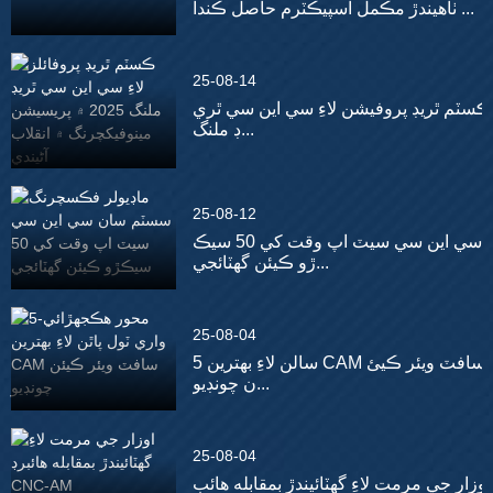
ٺاهيندڙ مڪمل اسپيڪٽرم حاصل ڪندا ...
25-08-14
ڪسٽم ٿريڊ پروفيشن لاءِ سي اين سي ٿري
ڊ ملنگ...
25-08-12
سي اين سي سيٽ اپ وقت کي 50 سيڪ
ڙو ڪيئن گھٽائجي...
25-08-04
5 سالن لاءِ بهترين CAM سافٽ ويئر ڪيئ
ن چونڊيو...
25-08-04
اوزار جي مرمت لاءِ گھٽائيندڙ بمقابله هائب