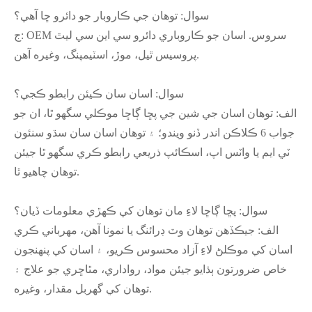
سوال: توهان جي ڪاروبار جو دائرو ڇا آهي؟
ج: OEM سروس. اسان جو ڪاروباري دائرو سي اين سي ليٿ
پروسيس ٿيل، موڙ، اسٽيمپنگ، وغيره آهن.
سوال: اسان سان ڪيئن رابطو ڪجي؟
الف: توهان اسان جي شين جي پڇا ڳاڇا موڪلي سگهو ٿا، ان جو
جواب 6 ڪلاڪن اندر ڏنو ويندو؛ ۽ توهان اسان سان سڌو سنئون
ٽي ايم يا واٽس اپ، اسڪائپ ذريعي رابطو ڪري سگهو ٿا جيئن
توهان چاهيو ٿا.
سوال: پڇا ڳاڇا لاءِ مان توهان کي ڪهڙي معلومات ڏيان؟
الف: جيڪڏهن توهان وٽ ڊرائنگ يا نمونا آهن، مهرباني ڪري
اسان کي موڪلڻ لاءِ آزاد محسوس ڪريو، ۽ اسان کي پنهنجون
خاص ضرورتون ٻڌايو جيئن مواد، رواداري، مٿاڇري جو علاج ۽
توهان کي گهربل مقدار، وغيره.