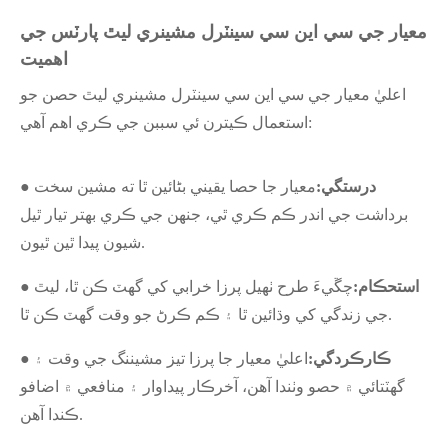
معيار جي سي اين سي سينٽرل مشينري ليٿ پارٽس جي
اهميت
اعليٰ معيار جي سي اين سي سينٽرل مشينري ليٿ حصن جو
استعمال ڪيترن ئي سببن جي ڪري اهم آهي:
● درستگي:
معيار جا حصا يقيني بڻائين ٿا ته مشين سخت
برداشت جي اندر ڪم ڪري ٿي، جنهن جي ڪري بهتر تيار ٿيل
شيون پيدا ٿين ٿيون.
● استحڪام:
چڱيءَ طرح ٺهيل پرزا خرابي کي گهٽ ڪن ٿا، ليٿ
جي زندگي کي وڌائين ٿا ۽ ڪم ڪرڻ جو وقت گهٽ ڪن ٿا.
● ڪارڪردگي:
اعليٰ معيار جا پرزا تيز مشيننگ جي وقت ۽
گھٽتائي ۾ حصو وٺندا آهن، آخرڪار پيداوار ۽ منافعي ۾ اضافو
ڪندا آهن.