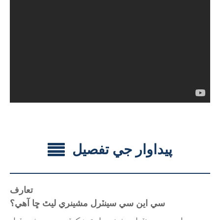
پيداوار جي تفصيل
تعارف
سي اين سي سينٽرل مشينري ليٿ ڇا آهي؟