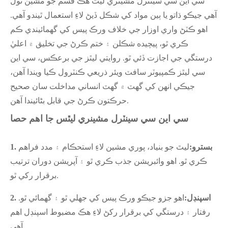
سي اين سي سينٽرل مشينري ليٿ هڪ قسم جو مشين ٽول
آهي جيڪو ڌاتو يا ٻين مواد کي شڪل ڏيڻ لاءِ استعمال ٿيندو آهي.
اهو ڪٽڻ واري اوزار جي خلاف ورڪ پيس کي گھمائيندي ڪم
ڪري ٿو، پيچيده شڪلن ۽ ختم ڪرڻ جي تخليق ۾ اعليٰ
درستگي جي اجازت ڏئي ٿو. روايتي ليٿز جي برعڪس، سي اين
سي ليٿز ڪمپيوٽر سافٽ ويئر ذريعي ڪنٽرول ڪيا ويندا آهن،
جيڪي انهن کي گهٽ ۾ گهٽ انساني مداخلت سان صحيح
حرڪتون ڪرڻ جي قابل بڻائيندا آهن.
سي اين سي سينٽرل مشينري ليٿس جا اهم حصا
1. بسترو:
ليٿ جو بنياد، پوري مشين لاءِ استحڪام ۽ مدد فراهم
ڪري ٿو. اهو وائبريشن جذب ڪري ٿو ۽ آپريشن دوران ترتيب
برقرار رکي ٿو.
2. اسپنڊل:
اهو جزو جيڪو ورڪ پيس کي جهلي ٿو ۽ گھمائي ٿو.
رفتار ۽ درستگي کي برقرار رکڻ لاءِ هڪ مضبوط اسپنڊل اهم
آهي.