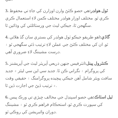
3. ٽول هولڊر:
هي حصو ڪٽڻ وارن اوزارن کي جاءِ تي محفوظ
ڪري ٿو. مختلف اوزار هولڊر مختلف ڪمن لاءِ استعمال ڪري
سگھجن ٿا، جيڪي ليٿ جي ورسٽائلٽي کي وڌائين ٿا.
4. گاڏي:
اهو طريقو جيڪو ٽول هولڊر کي بستري سان گڏ هلائي
ٿو. ان کي مختلف ڪٽڻ جي عملن لاءِ ترتيب ڏئي سگهجي ٿو ۽
درست مشيننگ لاءِ ضروري آهي.
5. ڪنٽرول پينل:
انٽرفيس جنهن ذريعي آپريٽر ليٿ جي آپريشنز
کي پروگرام ۽ نگراني ڪن ٿا. جديد سي اين سي ليٿز ۾ جديد
سافٽ ويئر شامل آهن جيڪي پيچيده پروگرامنگ ۽ حقيقي وقت
۾ ترتيب ڏيڻ جي اجازت ڏين ٿا.
6. ٽيل اسٽاڪ:
هي حصو اسپنڊل جي مخالف ڇيڙي تي ورڪ پيس
کي سپورٽ ڪري ٿو، استحڪام فراهم ڪري ٿو ۽ مشيننگ
دوران وائبريشن کي روڪي ٿو.