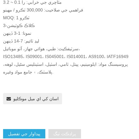
مٿاڇري جي خرابي: را 0.1 ~ 3.2
فراهمي جي صلاحيت: 300,000 ٽڪرو / مهينو
MOQ: 1 ٽڪرو
3-ڪلاڪ ڪوٽيشن
نمونا: 1-3 ڏينهن
ليڊ ٽائيم: 7-14 ڏينهن
سرٽيفڪيٽ: طبي، هوائي جهاز، آٽو موبائيل،
ISO13485، IS09001، IS045001، IS014001، AS9100، IATF16949
پروسيسنگ مواد: ايلومينيم، پيتل، ٽامي، اسٽيل، اسٽينلیس سٹیل، لوهه،
پلاسٽڪ، ۽ جامع مواد وغيره.
اسان کي اي ميل موڪليو
پراڊڪٽ ٽيگ
پيداوار جي تفصيل