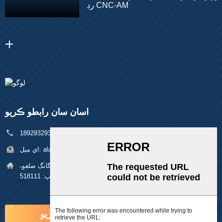
رڊ CNC-AM
اسان سان رابطو ڪريو
فون:
+86 18929329313
alan@pftworld.com
اي ميل:
پتي:
بلڊنگ 49، فومين انڊسٽريل پارڪ، پنگھو ڳوٺ، لانگ گانگ ضلعو،
شينزين زپ: 518111
هاڻي پڇا ڳاڇا ڪريو