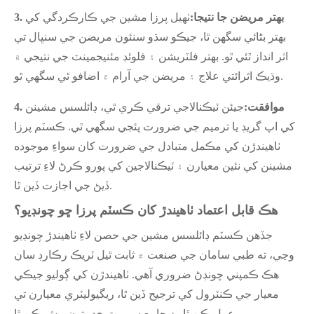
3. بهتر مريضن جا نتيجا:
ٺهيل پرزا مشين جي ڪارڪردگي کي
بهتر بڻائي سگهن ٿا، جيڪو سڌو سنئون مريضن جي سنڀال تي
اثر انداز ٿئي ٿو. بهتر فلٽريشن ۽ فلوئڊ مئنيجمينٽ جي نتيجي ۾
وڌيڪ اثرائتي علاج ۽ مريضن جي آرام ۾ اضافو ٿي سگهي ٿو.
4. موافقت:
جيئن ٽيڪنالاجي ترقي ڪري ٿي، ڊائلسس مشينن
کي اپ گريڊ يا ترميم جي ضرورت پئجي سگھي ٿي. ڪسٽم پرزا
ٺاهيندڙن کي مڪمل متبادل جي ضرورت کان سواءِ موجوده
مشينن کي نئين معيارن ۽ ٽيڪنالاجين کي پورو ڪرڻ لاءِ ترتيب
ڏيڻ جي اجازت ڏين ٿا.
هڪ قابل اعتماد ٺاهيندڙ کان ڪسٽم پرزا ڇو چونڊيو؟
جڏهن ڪسٽم ڊائلسس مشين جي حصن لاءِ ٺاهيندڙ چونڊيو
وڃي، ته طبي سامان جي صنعت ۾ ثابت ٿيل ٽريڪ رڪارڊ سان
هڪ ڪمپني چونڊڻ ضروري آهي. ٺاهيندڙن کي ڳوليو جيڪي
معيار جي ڪنٽرول کي ترجيح ڏين ٿا، ريگيوليٽري معيارن تي
عمل ڪن ٿا، ۽ جامع سپورٽ خدمتون پيش ڪن ٿا.