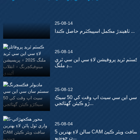
25-08-14
ٺاهيندڙ مڪمل اسپيڪٽرم حاصل ڪندا ...
25-08-14
ڪسٽم ٿريڊ پروفيشن لاءِ سي اين سي ٿري
ڊ ملنگ...
25-08-12
سي اين سي سيٽ اپ وقت کي 50 سيڪ
ڙو ڪيئن گھٽائجي...
25-08-04
5 سالن لاءِ بهترين CAM سافٽ ويئر ڪيئ
ن چونڊيو...