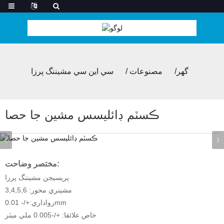
گھر
مصنوعات
سي اين سي مشيننگ پرزا
ڪسٽم ڊائليسس مشين جا حصا
مختصر وضاحت:
پريسيجن مشيننگ پرزا
مشينري محور: 3,4,5,6
رواداري:+/- 0.01mm
خاص علائقا: +/-0.005 ملي ميٽر