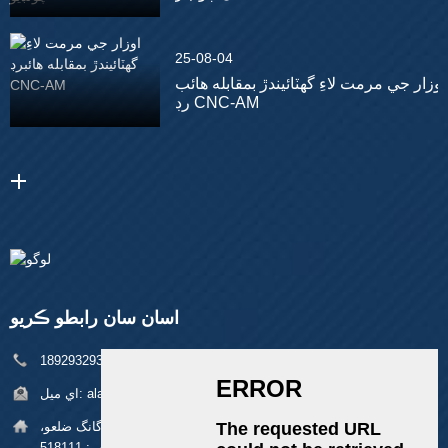
25-08-04
اوزار جي مرمت لاءِ گھٽائيندڙ بمقابله هائب
رڊ CNC-AM
اسان سان رابطو ڪريو
فون:
+86 18929329313
alan@pftworld.com
اي ميل:
پتي:
بلڊنگ 49، فومين انڊسٽريل پارڪ، پنگھو ڳوٺ، لانگ گانگ ضلعو،
شينزين زپ: 518111