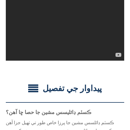
پيداوار جي تفصيل
ڪسٽم ڊائليسس مشين جا حصا ڇا آهن؟
ڪسٽم ڊائلسس مشين جا پرزا خاص طور تي ٺهيل جزا آهن