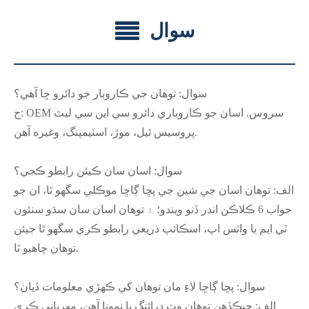
سوال
سوال: توهان جي ڪاروبار جو دائرو ڇا آهي؟
ج: OEM سروس. اسان جو ڪاروباري دائرو سي اين سي ليٿ
پروسيس ٿيل، موڙ، اسٽيمپنگ، وغيره آهن.
سوال: اسان سان ڪيئن رابطو ڪجي؟
الف: توهان اسان جي شين جي پڇا ڳاڇا موڪلي سگهو ٿا، ان جو
جواب 6 ڪلاڪن اندر ڏنو ويندو؛ ۽ توهان اسان سان سڌو سنئون
ٽي ايم يا واٽس اپ، اسڪائپ ذريعي رابطو ڪري سگهو ٿا جيئن
توهان چاهيو ٿا.
سوال: پڇا ڳاڇا لاءِ مان توهان کي ڪهڙي معلومات ڏيان؟
الف: جيڪڏهن توهان وٽ ڊرائنگ يا نمونا آهن، مهرباني ڪري