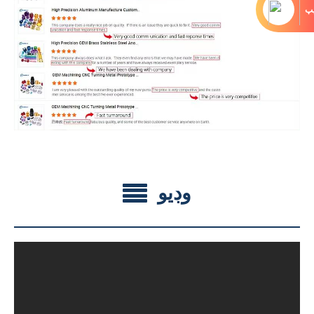
يپ
وڊيو