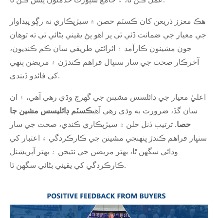
هڪ معزز ذريعن کان ڪسٽم حصن ۾ سيڙپڪاري نه رڳو پيداوار
جي معيار جي ضمانت ڏئي ٿي پر اهو پڻ يقيني بڻائي ٿي ته توهان
جون مشينون ڪارآمد ۽ اثرائتي طريقي سان ڪم ڪنديون،
آخرڪار صحت جي سار سنڀال فراهم ڪندڙن ۽ مريضن ٻنهي
کي فائدو ڏيندي.
اعليٰ معيار جي ڊائلسس مشينن جي گهرج وڌي رهي آهي، ۽ ان
سان گڏ، ضرورت به وڌي رهي آهي
ڪسٽم ڊائليسس مشين جا
حصا
. ترتيب ڏنل حلن ۾ سيڙپڪاري ڪندي، صحت جي سار
سنڀار فراهم ڪندڙ پنهنجي مشينن جي ڪارڪردگي ۽ اعتبار کي
وڌائي سگهن ٿا، بهتر مريضن جي نتيجن ۽ بهتر آپريشنل
ڪارڪردگي کي يقيني بڻائي سگهن ٿا.