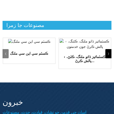
مصنوعات جا زمرا
ڪسٽم سي اين سي ملنگ
ڪسٽمائيز ڌاتو ملنگ، ڪٽڻ، ۽
پالش ڪرڻ...
خبرون
اسان جي قدمن جو نشان، قيادت، جدت، مصنوعات