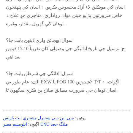
اسان کي موڪلڻ لاءِ آزاد محسوس ڪريو، ۽ اسان کي پنهنجون
خاص ضرورتون ٻڌايو جيئن مواد، رواداري، مٿاڇري جو علاج ۽
توهان کي گهربل مقدار، وغيره.
سوال: پهچائڻ واري ڏينهن بابت ڇا؟
ج: ترسيل جي تاريخ ادائيگي جي وصولي کان تقريباً 10-15 ڏينهن
بعد آهي.
سوال: ادائگي جي شرطن بابت ڇا؟
الف: عام طور تي EXW يا FOB شينزين 100٪ T/T اڳواٽ، ۽
اسان توهان جي ضرورت مطابق صلاح پڻ ڪري سگهون ٿا.
پوئين:
سي اين سي سينٽرل مشينري ليٿ پارٽس
ايلومينيم مصر CNC ملنگ حصا
اڳيون: