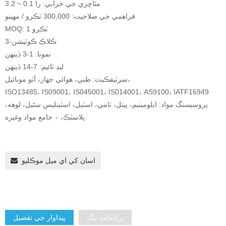
مٿاڇري جي خرابي: را 0.1 ~ 3.2
فراهمي جي صلاحيت: 300,000 ٽڪرو / مهينو
MOQ: 1 ٽڪرو
3-ڪلاڪ ڪوٽيشن
نمونا: 1-3 ڏينهن
ليڊ ٽائيم: 7-14 ڏينهن
سرٽيفڪيٽ: طبي، هوائي جهاز، آٽو موبائيل،
ISO13485، IS09001، IS045001، IS014001، AS9100، IATF16949
پروسيسنگ مواد: ايلومينيم، پيتل، ٽامي، اسٽيل، اسٽينلیس سٹیل، لوهه،
پلاسٽڪ، ۽ جامع مواد وغيره.
اسان کي اي ميل موڪليو
پراڊڪٽ ٽيگ
پيداوار جي تفصيل