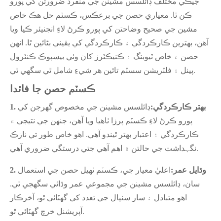
جيڪي مختلف ڊائلسس مشينن جي منفرد ضرورتن کي پورو
ڪن ٿا. معياري حصن جي برعڪس، ڪسٽم حل هڪ خاص
مشين جي صحيح وضاحتن کي پورو ڪرڻ لاءِ انجنيئر ڪيا ويا
آهن، بهترين ڪارڪردگي ۽ ڪارڪردگي کي يقيني بڻائين ٿا. انهن
حصن ۾ خاص ٽيوبنگ ۽ ڪنيڪٽرز کان وٺي بيسپوڪ ڪنٽرول
پينل ۽ فلٽريشن سسٽم تائين هر شيءِ شامل ٿي سگهي ٿي.
ڪسٽم حصن جا فائدا
1. بهتر ڪارڪردگي:
ڊائلسس مشينن جي مخصوص گهرجن کي
پورو ڪرڻ لاءِ ڪسٽم پرزا ٺاهيا ويا آهن، جنهن جي نتيجي ۾
ڪارڪردگي ۽ اعتبار بهتر ٿيندو آهي. اهو خاص طور تي نازڪ
نگہداشت جي حالتن ۾ اهم آهي جتي درستگي ضروري آهي.
2. وڌايل عمر:
اعليٰ معيار جي، ڪسٽم ٺهيل حصن جي استعمال
سان، ڊائلسس مشينن جي مجموعي عمر وڌائي سگهجي ٿي.
اهو متبادل ۽ سار سنڀال جي تعدد کي گهٽائي ٿو، آخرڪار
آپريشنل خرچ گهٽائي ٿو.