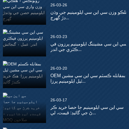
26-03-26
هلڪو وزن سي اين سي ايلومينيم جي وڌن
دڙ گهرج...
26-03-23
سي اين سي مشيننگ ايلومينيم پرزون في
ڪٽري جي اندر...
26-03-20
OEM بمقابله ڪسٽم سي اين سي مشين
ٿيل ايلومينيم پرزا...
26-03-17
سي اين سي ايلومينيم جا حصا خريد ڪر
ڻ جي گائيڊ: قيمت، لي...