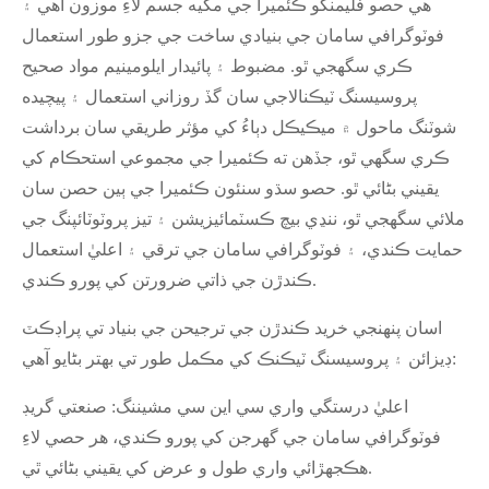
هي حصو فليمنگو ڪئميرا جي مکيه جسم لاءِ موزون آهي ۽
فوٽوگرافي سامان جي بنيادي ساخت جي جزو طور استعمال
ڪري سگهجي ٿو. مضبوط ۽ پائيدار ايلومينيم مواد صحيح
پروسيسنگ ٽيڪنالاجي سان گڏ روزاني استعمال ۽ پيچيده
شوٽنگ ماحول ۾ ميڪيڪل دٻاءُ کي مؤثر طريقي سان برداشت
ڪري سگهي ٿو، جڏهن ته ڪئميرا جي مجموعي استحڪام کي
يقيني بڻائي ٿو. حصو سڌو سنئون ڪئميرا جي ٻين حصن سان
ملائي سگهجي ٿو، ننڍي بيچ ڪسٽمائيزيشن ۽ تيز پروٽوٽائپنگ جي
حمايت ڪندي، ۽ فوٽوگرافي سامان جي ترقي ۽ اعليٰ استعمال
ڪندڙن جي ذاتي ضرورتن کي پورو ڪندي.
اسان پنهنجي خريد ڪندڙن جي ترجيحن جي بنياد تي پراڊڪٽ
ڊيزائن ۽ پروسيسنگ ٽيڪنڪ کي مڪمل طور تي بهتر بڻايو آهي:
اعليٰ درستگي واري سي اين سي مشيننگ: صنعتي گريڊ
فوٽوگرافي سامان جي گهرجن کي پورو ڪندي، هر حصي لاءِ
هڪجهڙائي واري طول و عرض کي يقيني بڻائي ٿي.