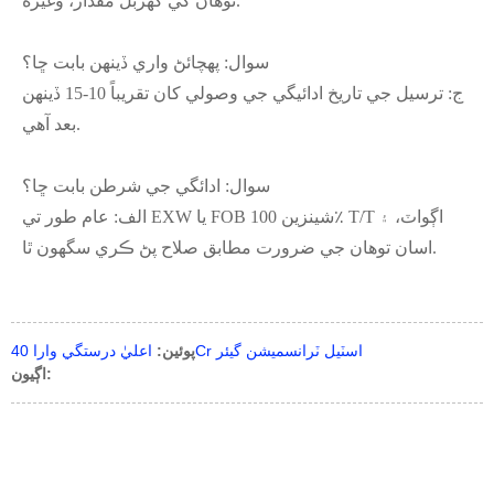
توهان کي گهربل مقدار، وغيره.
سوال: پهچائڻ واري ڏينهن بابت ڇا؟
ج: ترسيل جي تاريخ ادائيگي جي وصولي کان تقريباً 10-15 ڏينهن
بعد آهي.
سوال: ادائگي جي شرطن بابت ڇا؟
الف: عام طور تي EXW يا FOB شينزين 100٪ T/T اڳواٽ، ۽
اسان توهان جي ضرورت مطابق صلاح پڻ ڪري سگهون ٿا.
اعليٰ درستگي وارا 40Cr اسٽيل ٽرانسميشن گيئر
پوئين:
اڳيون: