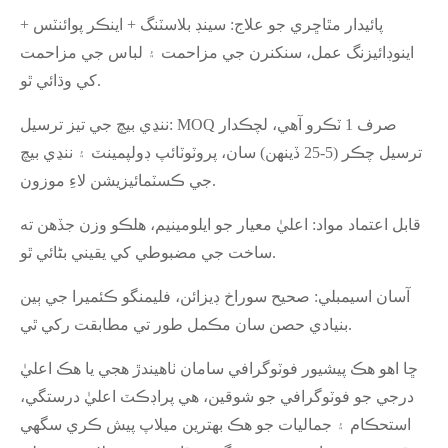
پائيدار مٿاڇري جو علاج: سينڊ بلاسٽنگ + اينڪر پوائنٽس +
اينوڊائيزنگ عمل، سنکنرن جي مزاحمت ۽ لباس جي مزاحمت
کي وڌائي ٿو.
ننڍي بيچ جي تيز ترسيل: MOQ صرف 1 ٽڪرو آهي، لچڪدار
ترسيل چڪر (5-25 ڏينهن) سان، پروٽوٽائپ ڊولپمينٽ ۽ ننڍي بيچ
جي ڪسٽمائيزيشن لاءِ موزون.
قابل اعتماد مواد: اعليٰ معيار جو ايلومينيم، هلڪو وزن جڏهن ته
ساخت جي مضبوطي کي يقيني بڻائي ٿو.
آسان اسيمبلي: صحيح سوراخ ڊيزائن، فليمنگو ڪئميرا جي ٻين
بنيادي حصن سان مڪمل طور تي مطابقت رکي ٿي.
ڇا اهو هڪ پيشيور فوٽوگرافي سامان ٺاهيندڙ هجي يا هڪ اعليٰ
درجي جو فوٽوگرافي جو شوقين، هي پراڊڪٽ اعليٰ درستگي،
استحڪام ۽ جماليات جو هڪ بهترين ميلاپ پيش ڪري سگهي