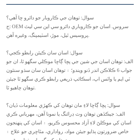
سوال: توهان جي ڪاروبار جو دائرو ڇا آهي؟
ج: OEM سروس. اسان جو ڪاروباري دائرو سي اين سي ليٿ
پروسيس ٿيل، موڙ، اسٽيمپنگ، وغيره آهن.
سوال: اسان سان ڪيئن رابطو ڪجي؟
الف: توهان اسان جي شين جي پڇا ڳاڇا موڪلي سگهو ٿا، ان جو
جواب 6 ڪلاڪن اندر ڏنو ويندو؛ ۽ توهان اسان سان سڌو سنئون
ٽي ايم يا واٽس اپ، اسڪائپ ذريعي رابطو ڪري سگهو ٿا جيئن
توهان چاهيو ٿا.
سوال: پڇا ڳاڇا لاءِ مان توهان کي ڪهڙي معلومات ڏيان؟
الف: جيڪڏهن توهان وٽ ڊرائنگ يا نمونا آهن، مهرباني ڪري
اسان کي موڪلڻ لاءِ آزاد محسوس ڪريو، ۽ اسان کي پنهنجون
خاص ضرورتون ٻڌايو جيئن مواد، رواداري، مٿاڇري جو علاج ۽