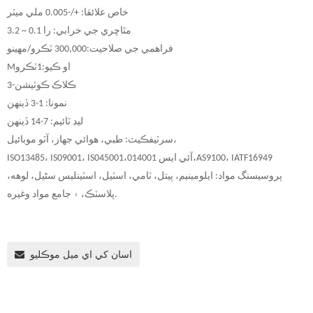
خاص علائقا: +/-0.005 ملي ميٽر
مٿاڇري جي خرابي: را 0.1 ~ 3.2
فراهمي جي صلاحيت:
000 ٽڪرو/مهينو
,
00
3
او ڪيو:
1
ٽڪرو
M
3-ڪلاڪ ڪوٽيشن
نمونا: 1-3 ڏينهن
ليڊ ٽائيم: 7-14 ڏينهن
سرٽيفڪيٽ: طبي، هوائي جهاز، آٽو موبائيل،
AS9100، IATF16949
14001،
آئي ايس 0
45001،
ISO13485، IS09001، IS0
پروسيسنگ مواد: ايلومينيم، پيتل، ٽامي، اسٽيل، اسٽينلیس سٹیل، لوهه،
پلاسٽڪ، ۽ جامع مواد وغيره.
اسان کي اي ميل موڪليو