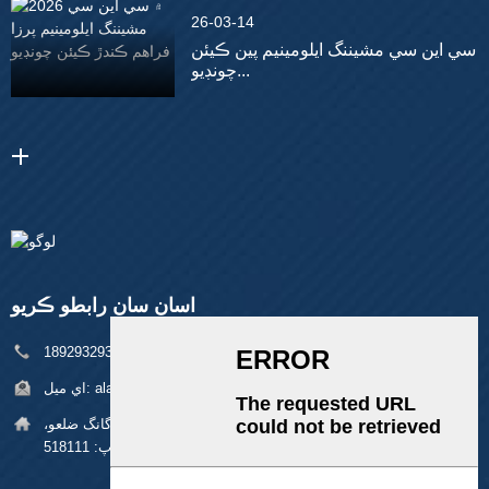
26-03-14
سي اين سي مشيننگ ايلومينيم پين ڪيئن
چونڊيو...
اسان سان رابطو ڪريو
فون:
+86 18929329313
alan@pftworld.com
اي ميل:
پتي:
بلڊنگ 49، فومين انڊسٽريل پارڪ، پنگھو ڳوٺ، لانگ گانگ ضلعو،
شينزين زپ: 518111