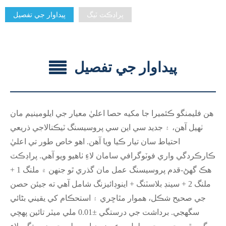
پراڊڪٽ ٽيگ
پيداوار جي تفصيل
پيداوار جي تفصيل
هن فليمنگو ڪئميرا جا مکيه حصا اعليٰ معيار جي ايلومينيم مان
ٺهيل آهن، ۽ جديد سي اين سي پروسيسنگ ٽيڪنالاجي ذريعي
احتياط سان تيار ڪيا ويا آهن. اهو خاص طور تي اعليٰ
ڪارڪردگي واري فوٽوگرافي سامان لاءِ ٺاهيو ويو آهي. پراڊڪٽ
هڪ گھڻ-قدم پروسيسنگ عمل مان گذري ٿو جنهن ۾ ملنگ 1 +
ملنگ 2 + سينڊ بلاسٽنگ + اينوڊائيزنگ شامل آهي ته جيئن حصن
جي صحيح شڪل، هموار مٿاڇري ۽ استحڪام کي يقيني بڻائي
سگهجي. برداشت جي درستگي ±0.01 ملي ميٽر تائين پهچي