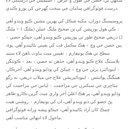
سگهي ٿي، حصن جي طول و عرض ۽ اسيمبلي جي درستگي لاءِ
درست فوٽوگرافي سامان جي سخت گهرجن کي پورو ڪندي.
پروسيسنگ دوران، مکيه شڪل کي پهرين مشين ڪيو ويندو آهي
۽ ڪي هول پوزيشن کي ٻن صحيح ملنگ عملن (ملنگ 1 + ملنگ
2) ذريعي صحيح طور تي پوزيشن ڪيو ويندو آهي، جيڪو حصي ۽
ٻين حصن جي وچ ۾ هڪ مڪمل فٽ کي يقيني بڻائيندو آهي. پوءِ،
سطح تي هڪ يونيفارم ۽ نفيس ميٽ بناوت ٺاهڻ لاءِ سينڊ
بلاسٽنگ علاج ڪيو ويندو آهي، جڏهن ته حصي ۽ بعد ۾ ڪوٽنگن
۽ اينوڊائيزڊ پرتن جي وچ ۾ چپکڻ کي وڌايو ويندو آهي. آخرڪار،
هينگنگ پوائنٽس ۽ اينوڊائيزيشن علاج جي ميلاپ ذريعي، نه رڳو
مٿاڇري جي سنکنرن جي مزاحمت ۽ لباس جي مزاحمت کي
وڌايو ويندو آهي، پر هڪ اعليٰ آخر واري ميٽ گرين-ڪارو ظاهر
پڻ حصو کي ڏنو ويندو آهي، ان کي يونيفارم ۽ روشني هيٺ
چمڪ کان آزاد بڻائيندو آهي، جيڪو پيشه ورانه فوٽوگرافي
ماحول لاءِ انتهائي مناسب آهي.