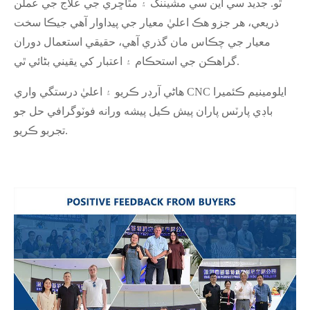
ٿو. جديد سي اين سي مشيننگ ۽ مٿاڇري جي علاج جي عملن
ذريعي، هر جزو هڪ اعليٰ معيار جي پيداوار آهي جيڪا سخت
معيار جي چڪاس مان گذري آهي، حقيقي استعمال دوران
گراهڪن جي استحڪام ۽ اعتبار کي يقيني بڻائي ٿي.
هاڻي آرڊر ڪريو ۽ اعليٰ درستگي واري CNC ايلومينيم ڪئميرا
باڊي پارٽس پاران پيش ڪيل پيشه ورانه فوٽوگرافي حل جو
تجربو ڪريو.