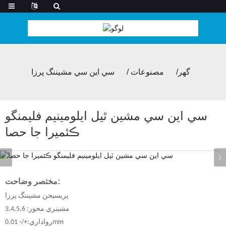
گھر
مصنوعات
سي اين سي مشيننگ پرزا
سي اين سي مشين ٿيل ايلومينيم فليمنگو
ڪئميرا جا حصا
مختصر وضاحت:
پريسيجن مشيننگ پرزا
مشينري محور: 3,4,5,6
رواداري:+/- 0.01mm