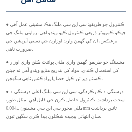
● ڪنٽرول جو طريقو: سي اين سي ملنگ هڪ مشيني عمل آهي
جيڪو ڪمپيوٽر ذريعي ڪنٽرول ڪيو ويندو آهي. روايتي ملنگ جي
برعڪس، ان کي گھمڻ وارن اوزارن جي دستي آپريشن جي
ضرورت ناهي.
● مشيننگ جو طريقو: گھمڻ واري ملٽي پوائنٽ ڪٽڻ واري اوزار
کي استعمال ڪندي، مواد کي بتدريج هٽايو ويندو آهي ته جيئن
ڪسٽم ڊيزائن ڪيل حصا يا پراڊڪٽس ٺاهي سگهجن.
● درستگي ۽ ڪارڪردگي: سي اين سي ملنگ اعليٰ درستگي ۽
سخت برداشت ڪنٽرول حاصل ڪرڻ جي قابل آهي. مثال طور،
ملٽي محور سي اين سي مشينون ±0.004mm تائين برداشت
سان انتهائي پيچيده شڪلون پيدا ڪري سگهن ٿيون.