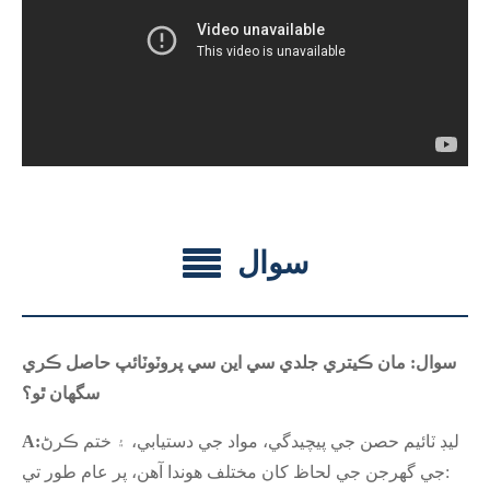
سوال
سوال: مان ڪيتري جلدي سي اين سي پروٽوٽائپ حاصل ڪري
سگهان ٿو؟
ليڊ ٽائيم حصن جي پيچيدگي، مواد جي دستيابي، ۽ ختم ڪرڻ
A:
جي گهرجن جي لحاظ کان مختلف هوندا آهن، پر عام طور تي: