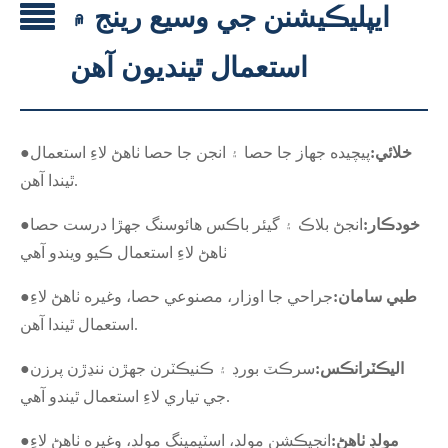
ايپليڪيشنن جي وسيع رينج ۾
استعمال ٿينديون آهن
خلائي:
پيچيده جهاز جا حصا ۽ انجن جا حصا ٺاهڻ لاءِ استعمال
●
ٿيندا آهن.
خودڪار:
انجڻ بلاڪ ۽ گيئر باڪس هائوسنگ جهڙا درست حصا
●
ٺاهڻ لاءِ استعمال ڪيو ويندو آهي
طبي سامان:
جراحي جا اوزار، مصنوعي حصا، وغيره ٺاهڻ لاءِ
●
استعمال ٿيندا آهن.
اليڪٽرانڪس:
سرڪٽ بورڊ ۽ ڪنيڪٽرن جهڙن ننڍڙن پرزن
●
جي تياري لاءِ استعمال ٿيندو آهي.
مولڊ ٺاهڻ:
انجيڪشن مولڊ، اسٽيمپنگ مولڊ، وغيره ٺاهڻ لاءِ
●