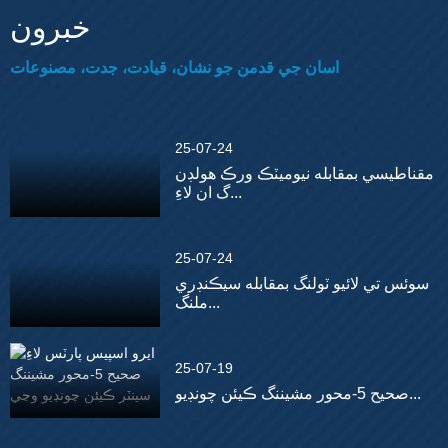
خبرون
اسان جي قدمن جو نشان، قيادت، جدت، مصنوعات
25-07-24
مقناطيسي بمقابله نيوميٽڪ ورڪ هولڊن
گ ان لاءِ...
25-07-24
سوئس تي لائيو ٽولنگ بمقابله سيڪنڊري
ملنگ...
25-07-19
صحيح 5-محور مشيننگ ڪيئن چونڊيو...