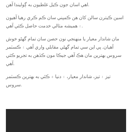
اهي اسان جون ڪيل غلطيون به ڳوليندا آهن.
اسين ڪيترن سالن کان هن ڪمپني سان ڪم ڪري رهيا آهيون
۽ هميشه مثالي خدمت حاصل ڪئي آهي.
مان شاندار معيار يا منهنجي نون حصن سان تمام گهڻو خوش
آهيان. پي اين سي تمام گهڻي مقابلي واري آهي ۽ ڪسٽمر
سروس بهترين مان هڪ آهي جيڪا مون ڪڏهن به تجربو ڪئي
آهي.
تيز ۽ تيز، شاندار معيار، ۽ دنيا ۾ ڪٿي به بهترين ڪسٽمر
سروس.