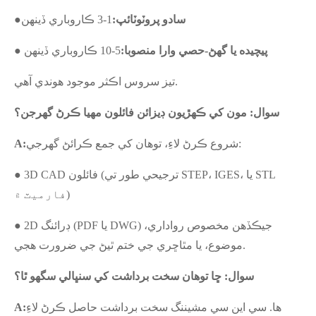
سادو پروٽوٽائپ:
1-3 ڪاروباري ڏينهن
●
● پيچيده يا گھڻ-حصي وارا منصوبا:
5-10 ڪاروباري ڏينهن
تيز سروس اڪثر موجود هوندي آهي.
سوال: مون کي ڪهڙيون ڊيزائن فائلون مهيا ڪرڻ گهرجن؟
شروع ڪرڻ لاءِ، توهان کي جمع ڪرائڻ گهرجي:
:
A
● 3D CAD فائلون (ترجيحي طور تي STEP، IGES، يا STL
فارميٽ ۾)
● 2D ڊرائنگ (PDF يا DWG) جيڪڏهن مخصوص رواداري،
موضوع، يا مٿاڇري جي ختم ٿيڻ جي ضرورت هجي.
سوال: ڇا توهان سخت برداشت کي سنڀالي سگهو ٿا؟
ها. سي اين سي مشيننگ سخت برداشت حاصل ڪرڻ لاءِ
A: