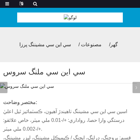
گھر
مصنوعات
سي اين سي مشيننگ پرزا
سي اين سي ملنگ سروس
مختصر وضاحت:
اسين سي اين سي مشيننگ ٺاهيندڙ آهيون، ڪسٽمائيز ٿيل اعليٰ
درستگي وارا حصا، رواداري: +/-0.01 ملي ميٽر، خاص علائقو:
+/-0.002 ملي ميٽر.
قسم: بروچنگ، ڊرلنگ، ايچنگ / ڪيميڪل مشيننگ، ليزر مشيننگ،