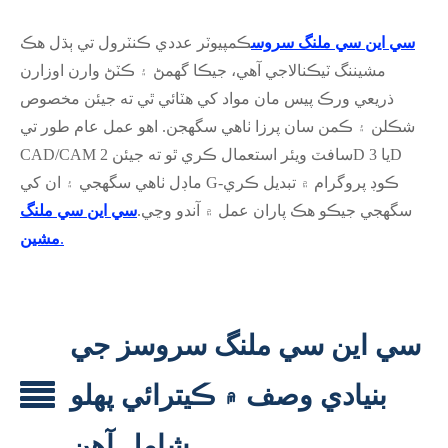
سي اين سي ملنگ سروس
ڪمپيوٽر عددي ڪنٽرول تي ٻڌل هڪ
مشيننگ ٽيڪنالاجي آهي، جيڪا گھمڻ ۽ ڪٽڻ وارن اوزارن
ذريعي ورڪ پيس مان مواد کي هٽائي ٿي ته جيئن مخصوص
شڪلن ۽ ڪمن سان پرزا ٺاهي سگهجن. اهو عمل عام طور تي
CAD/CAM سافٽ ويئر استعمال ڪري ٿو ته جيئن 2D يا 3D
ماڊل ٺاهي سگهجي ۽ ان کي G-ڪوڊ پروگرام ۾ تبديل ڪري
سگهجي جيڪو هڪ پاران عمل ۾ آندو وڃي.
سي اين سي ملنگ
.
مشين
سي اين سي ملنگ سروسز جي
بنيادي وصف ۾ ڪيترائي پهلو
شامل آهن