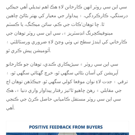
سي اين سي روٽر انهن ڪارخانن لاءِ هڪ اهم تبديلي آهي جيڪي
درستگي، ڪارڪردگي، ۽ پيداوار جي معيار کي بهتر بڻائڻ چاهين
'
ٿا. ڇا توهان
ڪاٺ جي ڪم، سائن ميڪنگ، يا ڪسٽم
مينوفيڪچرنگ انڊسٽريز ۾، سي اين سي روٽر توهان جي
ڪارخاني کي ايندڙ سطح تي وٺي وڃڻ لاءِ ضروري ورسٽائلٽي ۽
آٽوميشن پيش ڪري ٿو.
سي اين سي روٽر ۾ سيڙپڪاري ڪندي، توهان جو ڪارخانو
آپريشن کي آسان بڻائي سگهي ٿو، خرچ گهٽائي سگهي ٿو، ۽
ترقي ۽ جدت لاءِ نوان موقعا کولي سگهي ٿو. جيڪڏهن توهان اڄ
'
جي مقابلي ۾ رهڻ چاهيو ٿا
تيز رفتار پيداوار واري دنيا ۾، هڪ
سي اين سي روٽر مستقل ڪاميابي حاصل ڪرڻ جي ڪنجي
آهي.