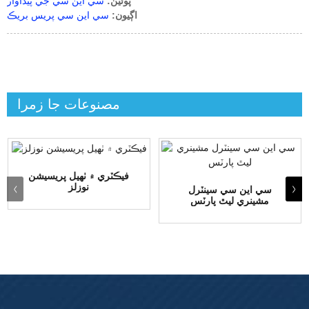
پوئين:
سي اين سي جي پيداوار
اڳيون:
سي اين سي پريس بريڪ
مصنوعات جا زمرا
فيڪٽري ۾ ٺهيل پريسيشن
نوزلز
سي اين سي سينٽرل
مشينري ليٿ پارٽس