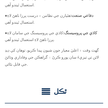
استعمال ٿيندو آهي.
دفاعي صنعت:
هٿيارن جي نظامن ۾ درست پرزا ٺاهڻ لاءِ
●
استعمال ٿيندو آهي.
کاڌي جي پروسيسنگ:
کاڌي جي پروسيسنگ جي سامان لاءِ
●
پرزا ٺاهڻ لاءِ استعمال ٿيندو آهي.
گهٽ وقت ۾ اعليٰ معيار جون شيون پيدا ڪريو، توهان کي ڊيڊ
لائن تي تيزيءَ سان پورو ڪرڻ ۽ گراهڪن جي وفاداري وڌائڻ
جي قابل بڻائي.
ٿڪل