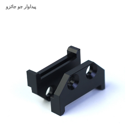
پيداوار جو جائزو