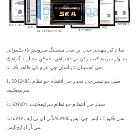
اسان کي پنهنجي سي اين سي مشيننگ سروسز لاءِ ڪيترائي
پيداوار سرٽيفڪيٽ رکڻ تي فخر آهي، جيڪي معيار ۽ گراهڪ
جي اطمينان لاءِ اسان جي عزم کي ظاهر ڪن ٿا.
1
،
ISO13485: طبي ڊوائيسز جي معيار جي انتظام جو نظام
سرٽيفڪيٽ
2
،
ISO9001: معيار جي انتظام جو نظام سرٽيفڪيٽ
3
،
،
،
،
،
سي ڪيو
CE
ايس جي ايس
AS9100
آئي اي ٽي ايف 16949
،
سي
آر او ايڇ ايس