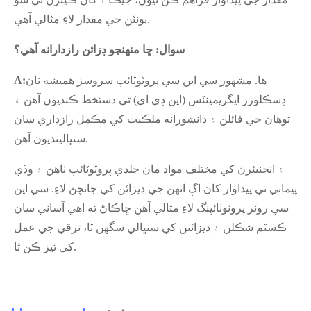
يونٽن جي مقدار لاءِ مثالي آهي.
سوال: ڇا منهنجو ڊزائن رازدارانه آهي؟
ها. مشهور سي اين سي پروٽوٽائپ سروسز هميشه نان
A:
ڊسڪلوزر ايگريمينٽس (اين ڊي اي) تي دستخط ڪنديون آهن ۽
توهان جي فائلن ۽ دانشورانه ملڪيت کي مڪمل رازداري سان
سنڀالينديون آهن.
۽ انجنيئرن کي مختلف مواد مان جلدي پروٽوٽائپ ٺاهڻ ۽ وڏي
پيماني تي پيداوار کان اڳ انهن جي ڊيزائن کي جانچڻ لاءِ. سي اين
سي روٽر پروٽوٽائپنگ لاءِ مثالي آهن ڇاڪاڻ ته اهي آساني سان
ڪسٽم شڪلن ۽ ڊيزائنن کي سنڀالي سگهن ٿا، ترقي جي عمل
کي تيز ڪن ٿا.