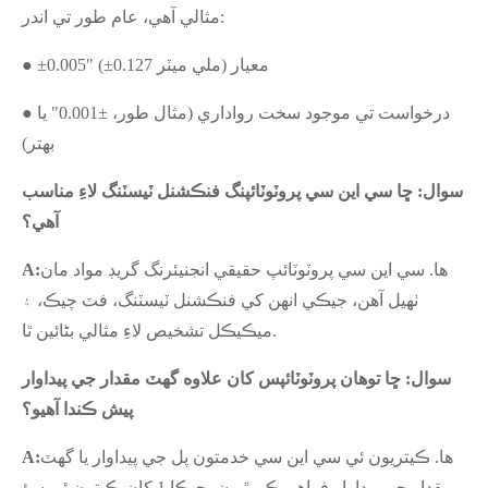
مثالي آهي، عام طور تي اندر:
● ±0.005" (±0.127 ملي ميٽر) معيار
● درخواست تي موجود سخت رواداري (مثال طور، ±0.001" يا
بهتر)
سوال: ڇا سي اين سي پروٽوٽائپنگ فنڪشنل ٽيسٽنگ لاءِ مناسب
آهي؟
ها. سي اين سي پروٽوٽائپ حقيقي انجنيئرنگ گريڊ مواد مان
A:
ٺهيل آهن، جيڪي انهن کي فنڪشنل ٽيسٽنگ، فٽ چيڪ، ۽
ميڪيڪل تشخيص لاءِ مثالي بڻائين ٿا.
سوال: ڇا توهان پروٽوٽائپس کان علاوه گهٽ مقدار جي پيداوار
پيش ڪندا آهيو؟
ها. ڪيتريون ئي سي اين سي خدمتون پل جي پيداوار يا گهٽ
A:
مقدار جي پيداوار فراهم ڪن ٿيون، جيڪا 1 کان ڪيترن ئي سؤ