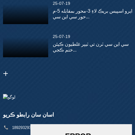
25-07-19
ايرو اسپيس بريڪ لاءِ 3-محور بمقابله 5-م
حور سي اين سي...
25-07-19
سي اين سي ٽرن تي ٽيپر غلطيون ڪيئن
ختم ڪجي...
اسان سان رابطو ڪريو
فون:
+86 18929329313