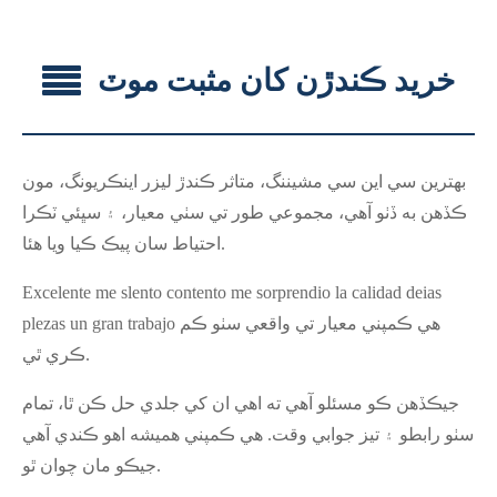
خريد ڪندڙن کان مثبت موٽ
بهترين سي اين سي مشيننگ، متاثر ڪندڙ ليزر اينڪريونگ، مون
ڪڏهن به ڏٺو آهي، مجموعي طور تي سٺي معيار، ۽ سڀئي ٽڪرا
احتياط سان پيڪ ڪيا ويا هئا.
Excelente me slento contento me sorprendio la calidad deias
plezas un gran trabajo هي ڪمپني معيار تي واقعي سٺو ڪم
ڪري ٿي.
جيڪڏهن ڪو مسئلو آهي ته اهي ان کي جلدي حل ڪن ٿا، تمام
سٺو رابطو ۽ تيز جوابي وقت. هي ڪمپني هميشه اهو ڪندي آهي
جيڪو مان چوان ٿو.