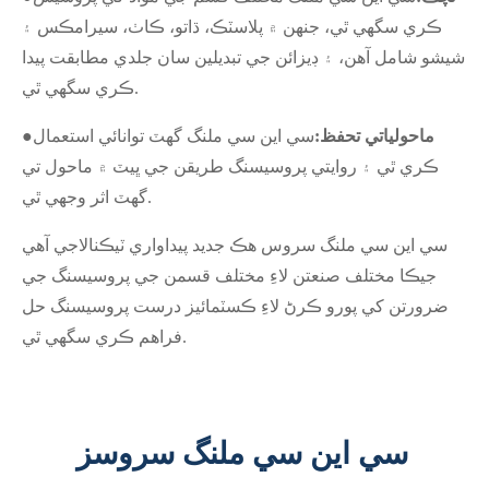
ڪري سگهي ٿي، جنهن ۾ پلاسٽڪ، ڌاتو، ڪاٺ، سيرامڪس ۽
شيشو شامل آهن، ۽ ڊيزائن جي تبديلين سان جلدي مطابقت پيدا
ڪري سگهي ٿي.
ماحولياتي تحفظ:
سي اين سي ملنگ گهٽ توانائي استعمال
●
ڪري ٿي ۽ روايتي پروسيسنگ طريقن جي ڀيٽ ۾ ماحول تي
گهٽ اثر وجهي ٿي.
سي اين سي ملنگ سروس هڪ جديد پيداواري ٽيڪنالاجي آهي
جيڪا مختلف صنعتن لاءِ مختلف قسمن جي پروسيسنگ جي
ضرورتن کي پورو ڪرڻ لاءِ ڪسٽمائيز درست پروسيسنگ حل
فراهم ڪري سگهي ٿي.
سي اين سي ملنگ سروسز