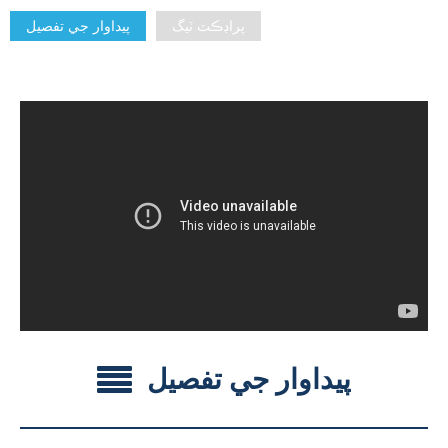
پراڊڪٽ ٽيگ
پيداوار جي تفصيل
پيداوار جي تفصيل