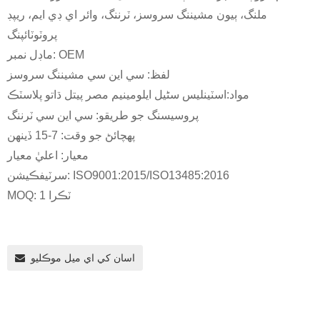
ملنگ، ٻيون مشيننگ سروسز، ٽرننگ، وائر اي ڊي ايم، ريپڊ
پروٽوٽائپنگ
ماڊل نمبر: OEM
لفظ: سي اين سي مشيننگ سروسز
مواد:
اسٽينلیس سٹیل ايلومينيم مصر پيتل ڌاتو پلاسٽڪ
پروسيسنگ جو طريقو: سي اين سي ٽرننگ
پهچائڻ جو وقت: 7-15 ڏينهن
معيار: اعليٰ معيار
سرٽيفڪيشن: ISO9001:2015/ISO13485:2016
MOQ: 1 ٽڪرا
اسان کي اي ميل موڪليو