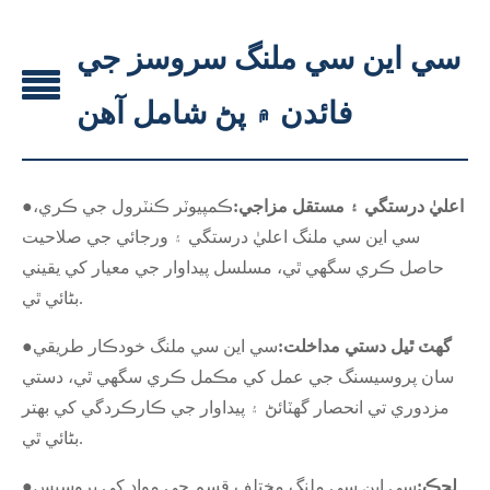
سي اين سي ملنگ سروسز جي
فائدن ۾ پڻ شامل آهن
اعليٰ درستگي ۽ مستقل مزاجي:
ڪمپيوٽر ڪنٽرول جي ڪري،
●
سي اين سي ملنگ اعليٰ درستگي ۽ ورجائي جي صلاحيت
حاصل ڪري سگهي ٿي، مسلسل پيداوار جي معيار کي يقيني
بڻائي ٿي.
گھٽ ٿيل دستي مداخلت:
سي اين سي ملنگ خودڪار طريقي
●
سان پروسيسنگ جي عمل کي مڪمل ڪري سگهي ٿي، دستي
مزدوري تي انحصار گهٽائڻ ۽ پيداوار جي ڪارڪردگي کي بهتر
بڻائي ٿي.
لچڪ:
سي اين سي ملنگ مختلف قسم جي مواد کي پروسيس
●