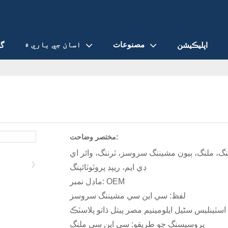
مصنوعات
اسان جي باري ۾
اپليڪيشن
گھ
مختصر وضاحت:
گ، ملنگ، ٻيون مشيننگ سروسز، ٽرننگ، وائر اي
ڊي ايم، ريپڊ پروٽوٽائپنگ
ماڊل نمبر: OEM
لفظ: سي اين سي مشيننگ سروسز
 اسٽينلیس سٹیل ايلومينيم مصر پيتل ڌاتو پلاسٽڪ
پروسيسنگ جو طريقو: سي اين سي ملنگ