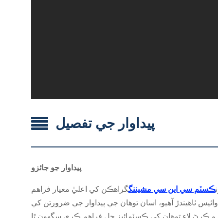
پيداوار جي تفصيل
پيداوار جو جائزو
ڪسٽم سي اين سي مشيننگ
گراهڪن کي اعليٰ معيار فراهم
وائيس ٺاهيندڙ آهيو، اسان توهان جي پيداوار جي ضرورتن کي