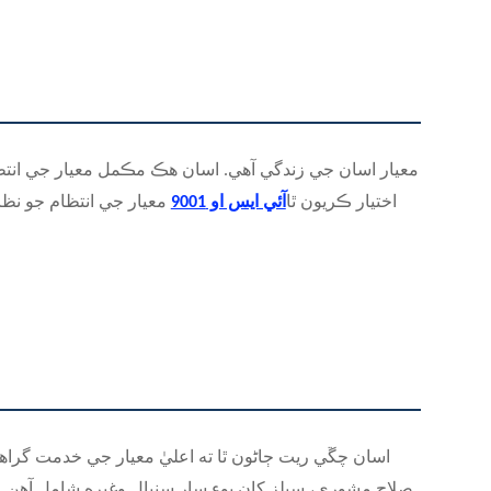
معيار اسان جي زندگي آهي. اسان هڪ مڪمل معيار جي انتظا
اختيار ڪريون ٿا
آئي ايس او 9001
معيار جي انتظام جو نظا
اسان چڱي ريت ڄاڻون ٿا ته اعليٰ معيار جي خدمت گراه
صلاح مشوري، سيلز کان پوءِ سار سنڀال وغيره شامل آهن.