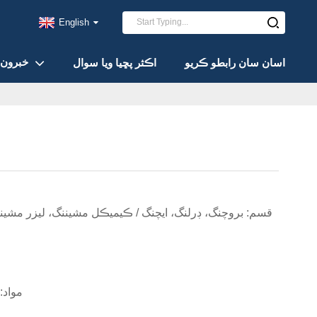
English
خبرون
اسان سان رابطو ڪريو
اڪثر پڇيا ويا سوال
قسم: بروچنگ، ڊرلنگ، ايچنگ / ڪيميڪل مشيننگ، ليزر مشينن
مواد: