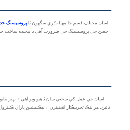
اسان مختلف قسم جا مهيا ڪري سگهون ٿا
پروسيسنگ خد
حصن جي پروسيسنگ جي ضرورت آهي يا پيچيده ساخت جي ح
اسان جي عمل کي سختي سان ٺاهيو ويو آهي ۽ بهتر بڻا
تائين، هر لنڪ تجربيڪار انجنيئرن ۽ ٽيڪنيشنن پاران ڪ