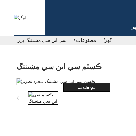
ر
گھر
مصنوعات
سي اين سي مشيننگ پرزا
ڪسٽم سي اين سي مشيننگ
Loading...