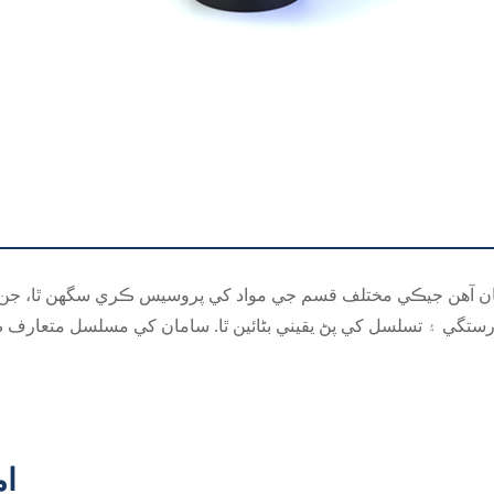
 آهن جيڪي مختلف قسم جي مواد کي پروسيس ڪري سگهن ٿا، جن ۾ ڌ
ي درستگي ۽ تسلسل کي پڻ يقيني بڻائين ٿا. سامان کي مسلسل متعار
ام