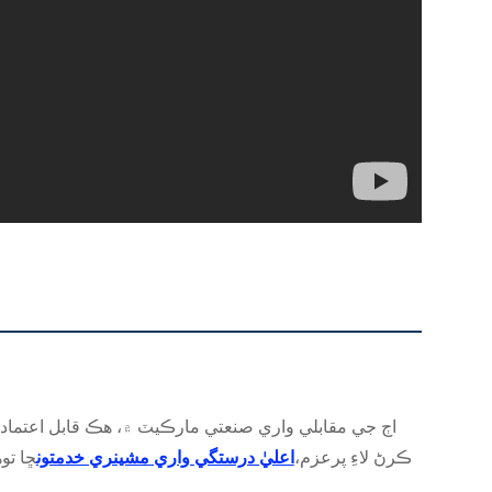
اڄ جي مقابلي واري صنعتي مارڪيٽ ۾، هڪ قابل اعتماد 
ڪرڻ لاءِ پرعزم،
اعليٰ درستگي واري مشينري خدمتون
ڇا تو