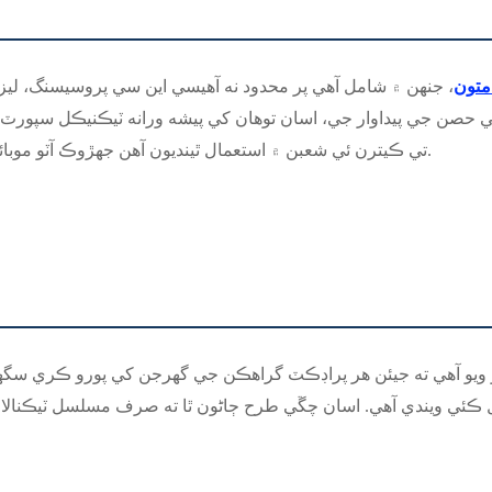
متون
، جنهن ۾ شامل آهي پر محدود نه آهي
سي اين سي پروسيسنگ
، لي
صن جي پيداوار جي، اسان توهان کي پيشه ورانه ٽيڪنيڪل سپورٽ 
تي ڪيترن ئي شعبن ۾ استعمال ٿينديون آهن جهڙوڪ آٽو موبائيل، ايرو اسپيس، طبي سامان، اليڪٽرانڪس ۽ برقي سامان.
يو ويو آهي ته جيئن هر پراڊڪٽ گراهڪن جي گهرجن کي پورو ڪري سگه
نٽرول ڪئي ويندي آهي. اسان چڱي طرح ڄاڻون ٿا ته صرف مسلسل ٽيڪ