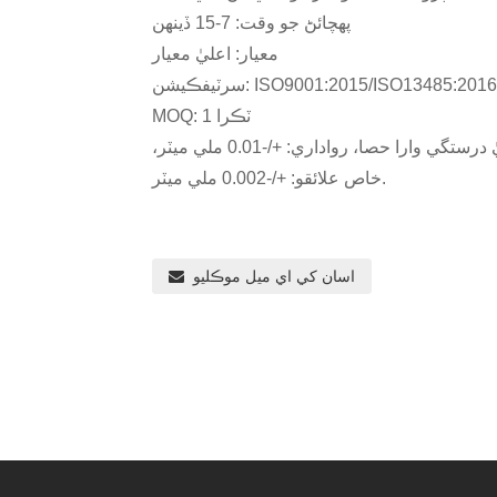
پهچائڻ جو وقت: 7-15 ڏينهن
معيار: اعليٰ معيار
رٽيفڪيشن: ISO9001:2015/ISO13485:2016
MOQ: 1 ٽڪرا
اسين سي اين سي مشيننگ ٺاهيندڙ آهيون، ڪسٽمائيز ٿيل اعليٰ درستگي وارا حصا، رواداري: +/-0.01 ملي ميٽر،
خاص علائقو: +/-0.002 ملي ميٽر.
اسان کي اي ميل موڪليو