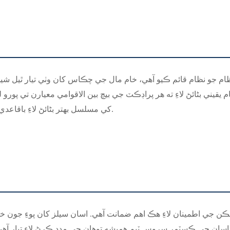
م جو نظام قائم ڪيو آهي، خام مال جي چڪاس کان وٺي تيار ٿيل شين
م يقيني بڻائڻ لاءِ ته هر پراڊڪٽ جي بيچ بين الاقوامي معيارن تي پور
کي مسلسل بهتر بڻائڻ لاءِ باقاعدي طور تي اندروني آڊٽ ۽ ٻاهرين سرٽيفڪيشن پڻ ڪندا آهيون.
ڪن جي اطمينان لاءِ هڪ اهم ضمانت آهي. اسان سيلز کان پوءِ جون 
 اسان جي ڪسٽمر سروس ٽيم هميشه توهان جي مدد ڪرڻ لاءِ تيار آهي 