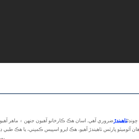
چونڊڻ
ٺاهيندڙ
ضروري آهي. اسان هڪ ڪارخانو آهيون جنهن ۾ ماهر آهيون
هان آٽوميٽو پارٽس ٺاهيندڙ آهيو، هڪ ايرو اسپيس ڪمپني، يا هڪ طبي ڊ
پورو ڪرڻ لاءِ توهان کي ڪسٽمائيز حل فراهم ڪري سگهون ٿا.