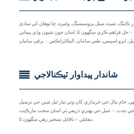
زر ڪٽنگ، شيٽ ميٽل پروسيسنگ، وغيره. ڇا توهان کي سادي
۽ حل فراهم ڪري سگهون ٿا. اسان جون شيون وڏي پيماني
شاندار پيداوار ٽيڪنالاجي
ي. خام مال جي خريداري کان وٺي تيار ٿيل شين جي ترسيل
نالاجي جدت ۽ عمل جي بهتري ذريعي ئي اسان سخت مارڪيٽ
مقابلي ۾ ناقابل تسخير رهي سگهون ٿا.