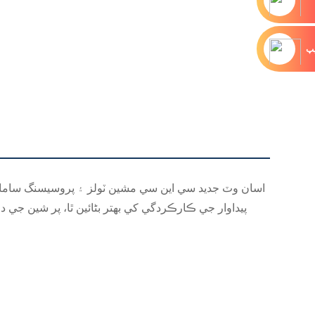
يپ
اسان وٽ جديد سي اين سي مشين ٽولز ۽ پروسيسنگ سامان
پيداوار جي ڪارڪردگي کي بهتر بڻائين ٿا، پر شين ج