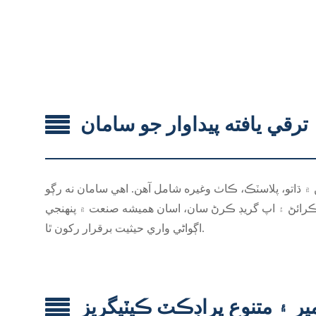
ترقي يافته پيداوار جو سامان
اتو، پلاسٽڪ، ڪاٺ وغيره شامل آهن. اهي سامان نه رڳو
ف ڪرائڻ ۽ اپ گريڊ ڪرڻ سان، اسان هميشه صنعت ۾ پنهنجي
اڳواڻي واري حيثيت برقرار رکون ٿا.
ير ۽ متنوع پراڊڪٽ ڪيٽيگريز