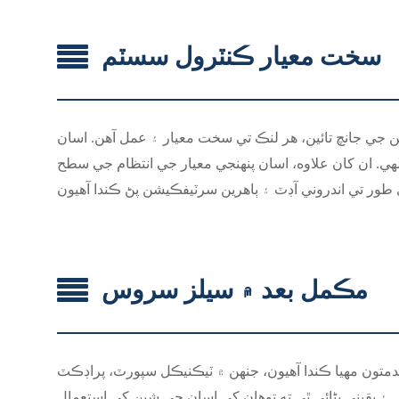
سخت معيار ڪنٽرول سسٽم
 جي جانچ تائين، هر لنڪ تي سخت معيار ۽ عمل آهن. اسان
و لهي. ان کان علاوه، اسان پنهنجي معيار جي انتظام جي سطح
مڪمل بعد ۾ سيلز سروس
خدمتون مهيا ڪندا آهيون، جنهن ۾ ٽيڪنيڪل سپورٽ، پراڊڪٽ
۽ يقيني بڻائي ٿي ته توهان کي اسان جي شين کي استعمال