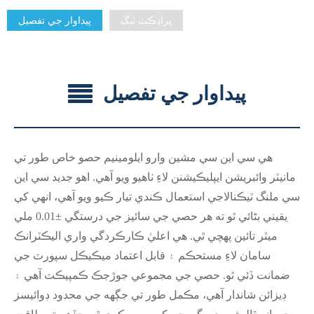
پراڊڪٽ ٽيگ
پيداوار جي تفصيل
پيداوار جي تفصيل
هي سي اين سي مشين وارو ايلومينيم حصو خاص طور تي
مانيٽر وائبريشن ايپليڪيشنن لاءِ ٺاهيو ويو آهي. اهو جديد سي اين
سي ملنگ ٽيڪنالاجي استعمال ڪندي تيار ڪيو ويو آهي، انهي کي
يقيني بڻائي ٿو ته هر حصي جي سائيز جي درستگي ±0.01 ملي
ميٽر تائين پهچي ٿي. هي اعليٰ ڪارڪردگي واري اليڪٽرانڪ
سامان لاءِ مستحڪم ۽ قابل اعتماد ميڪيڪل سپورٽ جي
ضمانت ڏئي ٿو. حصي جي مجموعي جوڙجڪ ڪمپيڪٽ آهي ۽
ڊيزائن شاندار آهي، مڪمل طور تي جڳهه جي محدود ڊوائيسز