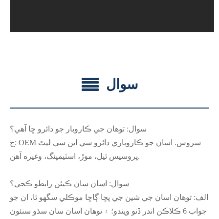
سوال
سوال: توهان جي ڪاروبار جو دائرو ڇا آهي؟
ج: OEM سروس. اسان جو ڪاروباري دائرو سي اين سي ليٿ
پروسيس ٿيل، موڙ، اسٽيمپنگ، وغيره آهن.
سوال: اسان سان ڪيئن رابطو ڪجي؟
الف: توهان اسان جي شين جي پڇا ڳاڇا موڪلي سگهو ٿا، ان جو
جواب 6 ڪلاڪن اندر ڏنو ويندو؛ ۽ توهان اسان سان سڌو سنئون