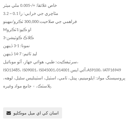
خاص علائقا: +/-0.005 ملي ميٽر
مٿاڇري جي خرابي: را 0.1 ~ 3.2
فراهمي جي صلاحيت:
000 ٽڪرو/مهينو
,
00
3
او ڪيو:
1
ٽڪرو
M
3-ڪلاڪ ڪوٽيشن
نمونا: 1-3 ڏينهن
ليڊ ٽائيم: 7-14 ڏينهن
سرٽيفڪيٽ: طبي، هوائي جهاز، آٽو موبائيل،
AS9100، IATF16949
14001،
آئي ايس 0
45001،
ISO13485، IS09001، IS0
پروسيسنگ مواد: ايلومينيم، پيتل، ٽامي، اسٽيل، اسٽينلیس سٹیل، لوهه،
پلاسٽڪ، ۽ جامع مواد وغيره.
اسان کي اي ميل موڪليو