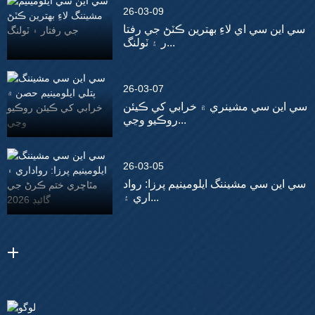
26-03-09
سي اين سي اي لاءِ بهترين ڪٽڻ جي رفتا
ر ۽ ٽولنگ...
26-03-07
سي اين سي مشينري ۾ خرابي کي ڪيئن
روڪيو وڃي...
26-03-05
سي اين سي مشيننگ ايلومينيم پرزا: رواد
اري ۽...