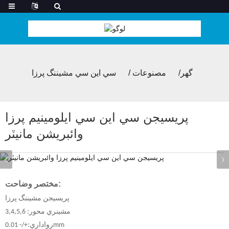
گھر
مصنوعات
سي اين سي مشيننگ پرزا
پريسيجن سي اين سي ايلومينيم پرزا
وائبريشن مانيٽر
مختصر وضاحت:
پريسيجن مشيننگ پرزا
مشينري محور: 3,4,5,6
رواداري:+/- 0.01mm