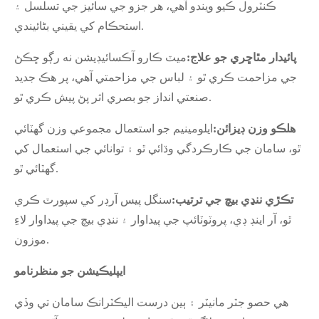
ڪنٽرول ڪيو ويندو آهي، هر جزو جي سائيز جي تسلسل ۽
استحڪام کي يقيني بڻائيندي.
پائيدار مٿاڇري جو علاج:
ميٽ ڪارو آڪسائيڊيشن نه رڳو ڇڪڻ
جي مزاحمت ڪري ٿو ۽ لباس جي مزاحمتي آهي، پر هڪ جديد
صنعتي انداز جو بصري اثر پڻ پيش ڪري ٿو.
هلڪو وزن ڊيزائن:
ايلومينيم جو استعمال مجموعي وزن گھٽائي
ٿو، سامان جي ڪارڪردگي وڌائي ٿو ۽ توانائي جي استعمال کي
گھٽائي ٿو.
تڪڙي ننڍي بيچ جي ترتيب:
سنگل پيس آرڊر کي سپورٽ ڪري
ٿو، آر اينڊ ڊي، پروٽوٽائپ جي پيداوار ۽ ننڍي بيچ جي پيداوار لاءِ
موزون.
ايپليڪيشن جو منظرنامو
هي حصو جٽر مانيٽر ۽ ٻين درست اليڪٽرانڪ سامان تي وڏي