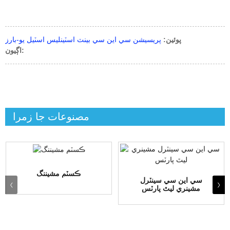
پوئين:
پريسيشن سي اين سي بينٽ اسٽينلیس اسٽيل يو-بارز
اڳيون:
مصنوعات جا زمرا
ڪسٽم مشيننگ
سي اين سي سينٽرل
مشينري ليٿ پارٽس