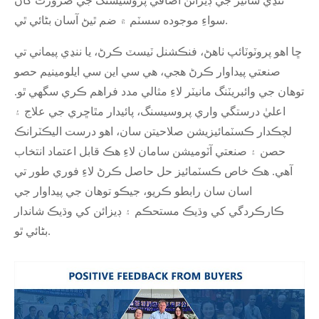
ننڍي سائيز جي ڊيزائن اضافي پروسيسنگ جي ضرورت کان
سواءِ موجوده سسٽم ۾ ضم ٿيڻ آسان بڻائي ٿي.
ڇا اهو پروٽوٽائپ ٺاهڻ، فنڪشنل ٽيسٽ ڪرڻ، يا ننڍي پيماني تي
صنعتي پيداوار ڪرڻ هجي، هي سي اين سي ايلومينيم حصو
توهان جي وائبريٽنگ مانيٽر لاءِ مثالي مدد فراهم ڪري سگهي ٿو.
اعليٰ درستگي واري پروسيسنگ، پائيدار مٿاڇري جي علاج ۽
لچڪدار ڪسٽمائيزيشن صلاحيتن سان، اهو درست اليڪٽرانڪ
حصن ۽ صنعتي آٽوميشن سامان لاءِ هڪ قابل اعتماد انتخاب
آهي. هڪ خاص ڪسٽمائيز حل حاصل ڪرڻ لاءِ فوري طور تي
اسان سان رابطو ڪريو، جيڪو توهان جي پيداوار جي
ڪارڪردگي کي وڌيڪ مستحڪم ۽ ڊيزائن کي وڌيڪ شاندار
بڻائي ٿو.