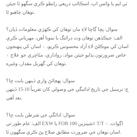
ٽي ايم يا واٽس اپ، اسڪائپ ذريعي رابطو ڪري سگهو ٿا جيئن
توهان چاهيو ٿا.
سوال: پڇا ڳاڇا لاءِ مان توهان کي ڪهڙي معلومات ڏيان؟
الف: جيڪڏهن توهان وٽ ڊرائنگ يا نمونا آهن، مهرباني ڪري
اسان کي موڪلڻ لاءِ آزاد محسوس ڪريو، ۽ اسان کي پنهنجون
خاص ضرورتون ٻڌايو جيئن مواد، رواداري، مٿاڇري جو علاج ۽
توهان کي گهربل مقدار، وغيره.
سوال: پهچائڻ واري ڏينهن بابت ڇا؟
ج: ترسيل جي تاريخ ادائيگي جي وصولي کان تقريباً 10-15 ڏينهن
بعد آهي.
سوال: ادائگي جي شرطن بابت ڇا؟
الف: عام طور تي EXW يا FOB شينزين 100٪ T/T اڳواٽ، ۽
اسان توهان جي ضرورت مطابق صلاح پڻ ڪري سگهون ٿا.