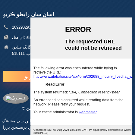
اسان سان رابطو ڪريو
فون:
+86 18929329313
alan@pftworld.com
اي ميل:
پتي:
بلڊنگ 49، فومين انڊسٽريل پارڪ، پنگھو ڳوٺ، لانگ گانگ ضلعو،
شينزين زپ: 518111
هاڻي پڇا ڳاڇا ڪريو
© ڪاپي رائيٽ - 2010-2025: سڀ حق محفوظ آهن.
سائيٽ ميپ
-
اي ايم پي موبائل
سي اين سي مشيننگ
,
سي اين سي مشيننگ خدمتون
,
سي اين سي مشيننگ
,
حصا
,
لينئر ايڪٽيوٽر
,
ڪسٽم سي اين سي پرزا
,
سي اين سي پريسيجن پرزا