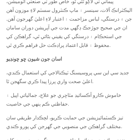
پيماني تي لاڳو ٿئي ٿو، خاص طور تي صنعتي آٽوميشن،
اليڪٽرانڪ آلات، سينسر ۽ ماپ ڪنٽرول سسٽم لاءِ موزون آهن
جن ۾ درستگي، لباس مزاحمت ۽ اعتبار لاءِ اعليٰ گهرجون آهن.
ان جي صحيح جوڙجڪ ڊگهي مدت جي آپريشن دوران سامان
جي استحڪام ۽ درستگي کي يقيني بڻائي ٿي، گراهڪن کي
محفوظ ۽ قابل اعتماد پراڊڪٽ حل فراهم ڪري ٿي.
اسان جون شيون ڇو چونڊيو
جديد سي اين سي پروسيسنگ ٽيڪنالاجي کي استعمال ڪندي،
اعليٰ صحت واري پرزا پيدا ڪري سگهجن ٿا.
خاموش ڪارو آڪسائيڊ مٿاڇري جو علاج، جمالياتي اپيل ۽
حفاظتي ڪم ٻنهي جي خاصيت.
تيز ڪسٽمائيزيشن جي حمايت ڪريو، لچڪدار طريقي سان
مختلف گراهڪن جي منصوبي جي گهرجن کي پورو ڪندي.