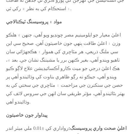
جي انسٽاليشن جي گهرجن کي پورو ڪري ٿي جڏهن ته طاقت
۽ استحڪام کي به نظر ۾ رکي ٿي.
مواد ۽ پروسيسنگ ٽيڪنالاجي
اعليٰ معيار جو ايلومينيم مصر چونڊيو ويو آهي، جنهن ۾ هلڪو
وزن ۽ اعليٰ طاقت ٻنهي جون خاصيتون آهن. صحيح سي اين
سي ملنگ ذريعي، هر مٿاڇري کي هموار ۽ هڪجهڙائي سان
ٺاهيو ويندو آهي، بغير ڪنهن برر يا مشيننگ نشان جي. بعد ۾،
هڪ اعليٰ درجي جو ميٽ ڪارو آڪسائيڊيشن علاج لاڳو ڪيو
ويندو آهي، جيڪو نه رڳو ظاهري بناوت کي وڌائيندو آهي پر
حصن جي سنکنرن جي مزاحمت ۽ مٿاڇري جي سختي کي به
بهتر بڻائيندو آهي، مؤثر طريقي سان انهن جي سروس لائف کي
وڌائيندو آهي.
پيداوار جون خاصيتون
اعليٰ صحت واري پروسيسنگ:
رواداري کي ±0.01 ملي ميٽر اندر