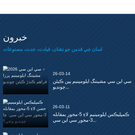
خبرون
اسان جي قدمن جو نشان، قيادت، جدت، مصنوعات
26-03-14
سي اين سي مشيننگ ايلومينيم پين ڪيئن
چونڊيو...
26-03-11
ڪمپليڪس ايلومينيم لاءِ 5-محور بمقابله
3-محور سي اين سي...