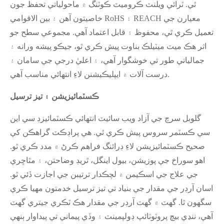
ٿي. ٽرائي ويلنٽ ڪروميٽ ڪوٽنگ ۾ ماحولياتي تحفظ جون
خاصيتون آهن ۽ بين الاقوامي RoHS ۽ REACH معيارن جي
تعميل ڪري ٿي، محفوظ ۽ قابل اعتماد آهي. مجموعي سطح جو
اثر هڪ ميٽ ميٽيلڪ بناوت پيش ڪري ٿو، جيڪو پيشه ورانه ۽
جمالياتي طور تي خوشگوار آهي، ۽ اعليٰ درجي جي سامان ۽
درست آلات ۾ ايپليڪيشنن لاءِ انتهائي مناسب آهي.
ڪسٽمائيزيشن ۽ تيز ترسيل
گلوبل سرچ جي آزاد ويب سائيٽ انتهائي ڪسٽمائيزڊ سي اين
سي ڪسٽمر سروس پيش ڪري ٿي. هي پراڊڪٽ گراهڪن کي
صحيح ڪسٽمائيزيشن لاءِ ڊرائنگ فراهم ڪرڻ ۾ مدد ڪري ٿو.
اهو سوراخ جي پوزيشن، بيول اينگل، ٿريڊ وضاحتن، ۽ مٿاڇري
جي علاج جي اسڪيمن ۾ لچڪدار ترتيبن جي اجازت ڏئي ٿو.
اسان آرڊر جي مقدار جي بنياد تي تيز ترسيل خدمتون مهيا ڪري
سگهون ٿا. گهٽ ۾ گهٽ آرڊر جي مقدار هڪ ٽڪري جيتري گهٽ
آهي، ننڍي بيچ پروٽوٽائپ ڊولپمينٽ ۽ وڏي پيماني تي پيداوار ٻنهي