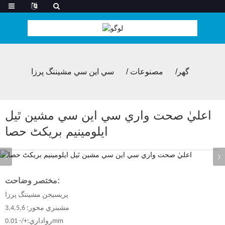
گھر
مصنوعات
سي اين سي مشيننگ پرزا
اعليٰ صحت واري سي اين سي مشين ٿيل
ايلومينيم بریکٹ حصا
مختصر وضاحت:
پريسيجن مشيننگ پرزا
مشينري محور: 3,4,5,6
رواداري:+/- 0.01mm