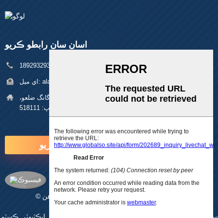
اسان سان رابطو ڪريو
فون:
+86 18929329313
alan@pftworld.com
اي ميل:
پتي:
بلڊنگ 49، فومين انڊسٽريل پارڪ، پنگھو ڳوٺ، لانگ گانگ ضلعو،
شينزين زپ: 518111
هاڻي پڇا ڳاڇا ڪريو
© ڪاپي رائيٽ - 2010-2025: سڀ حق محفوظ آهن.
سائيٽ ميپ
-
اي ايم پي موبائل
سي اين سي مشيننگ حصا
,
سي اين سي پريسيجن پرزا
,
لينئر ايڪٽيوٽر
,
ڪسٽم