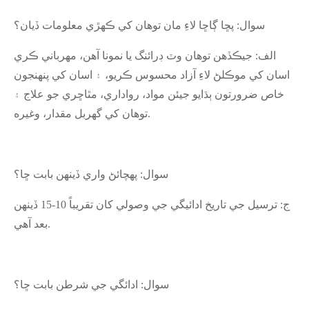
سوال: پڇا ڳاڇا لاءِ مان توهان کي ڪهڙي معلومات ڏيان؟
الف: جيڪڏهن توهان وٽ ڊرائنگ يا نمونا آهن، مهرباني ڪري
اسان کي موڪلڻ لاءِ آزاد محسوس ڪريو، ۽ اسان کي پنهنجون
خاص ضرورتون ٻڌايو جيئن مواد، رواداري، مٿاڇري جو علاج ۽
توهان کي گهربل مقدار، وغيره.
سوال: پهچائڻ واري ڏينهن بابت ڇا؟
ج: ترسيل جي تاريخ ادائيگي جي وصولي کان تقريباً 10-15 ڏينهن
بعد آهي.
سوال: ادائگي جي شرطن بابت ڇا؟