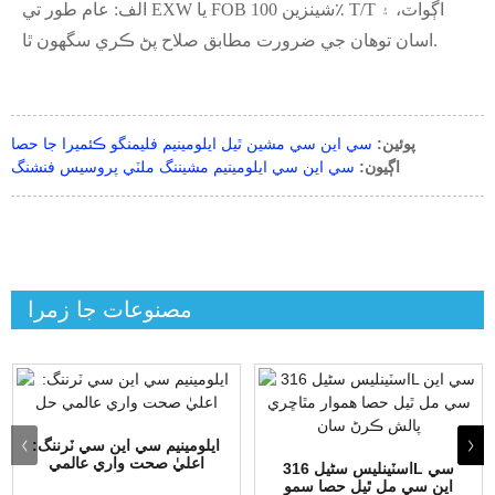
الف: عام طور تي EXW يا FOB شينزين 100٪ T/T اڳواٽ، ۽
اسان توهان جي ضرورت مطابق صلاح پڻ ڪري سگهون ٿا.
پوئين:
سي اين سي مشين ٿيل ايلومينيم فليمنگو ڪئميرا جا حصا
اڳيون:
سي اين سي ايلومينيم مشيننگ ملٽي پروسيس فنشنگ
مصنوعات جا زمرا
ايلومينيم سي اين سي ٽرننگ:
اعليٰ صحت واري عالمي
اسٽينلیس سٹیل 316L سي
سولر...
اين سي مل ٿيل حصا سمو