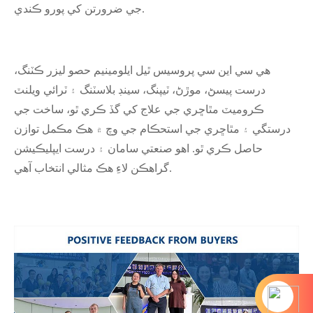
جي ضرورتن کي پورو ڪندي.
هي سي اين سي پروسيس ٿيل ايلومينيم حصو ليزر ڪٽنگ،
درست پيسڻ، موڙڻ، ٽيپنگ، سينڊ بلاسٽنگ ۽ ٽرائي ويلنٽ
ڪروميٽ مٿاڇري جي علاج کي گڏ ڪري ٿو، ساخت جي
درستگي ۽ مٿاڇري جي استحڪام جي وچ ۾ هڪ مڪمل توازن
حاصل ڪري ٿو. اهو صنعتي سامان ۽ درست ايپليڪيشن
گراهڪن لاءِ هڪ مثالي انتخاب آهي.