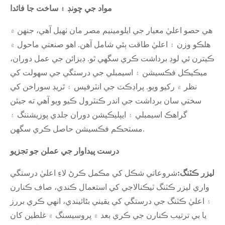
مواد جي چونڊ ۽ ساخت جا فائدا
هي حصو اعليٰ معيار جي ايلومينيم مصر مان ٺهيل آهي، جنهن ۾
هلڪو وزن ۽ اعليٰ طاقت ٻئي شامل آهن. اهو صنعتي ماحول ۾
ڪيترن ئي لوڊ برداشت ڪري سگهي ٿو. ڊيزائن جي عمل دوران،
ميڪيڪل فڪسيشن ۽ اسيمبلي جي درستگي جي سهولت کي
نظر ۾ رکيو ويو. پراڊڪٽ جي انٽرفيس ۽ ٿريڊ سوراخن کي
سختي سان برداشت جي اندر ڪنٽرول ڪيو ويو آهي ته جيئن
گراهڪ اسيمبلي ۽ ايپليڪيشن دوران جلدي پوزيشننگ ۽
مستحڪم فڪسيشن حاصل ڪري سگهن.
درست پيداوار جي عملن جو تجزيو
ليزر ڪٽنگ:
شروعاتي شڪل کي مڪمل ڪرڻ لاءِ اعليٰ درستگي
واري ليزر ڪٽنگ ٽيڪنالاجي کي استعمال ڪندي، صاف ڪنارن
۽ اعليٰ ڪٽنگ جي درستگي کي يقيني بڻائيندي، انهي ڪري بررز
يا بي ترتيب ڪنارن جي ڪري بعد ۾ پروسيسنگ ۾ غلطين کان