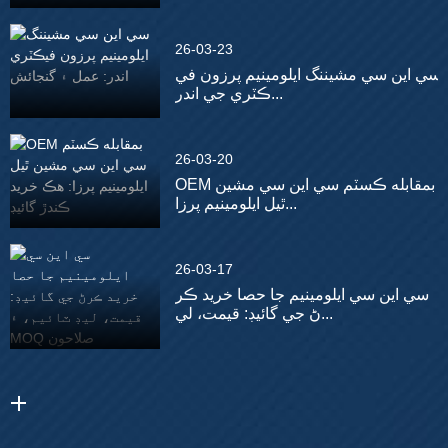
26-03-23
سي اين سي مشيننگ ايلومينيم پرزون في
ڪٽري جي اندر...
26-03-20
OEM بمقابله ڪسٽم سي اين سي مشين
ٿيل ايلومينيم پرزا...
26-03-17
سي اين سي ايلومينيم جا حصا خريد ڪر
ڻ جي گائيڊ: قيمت، لي...