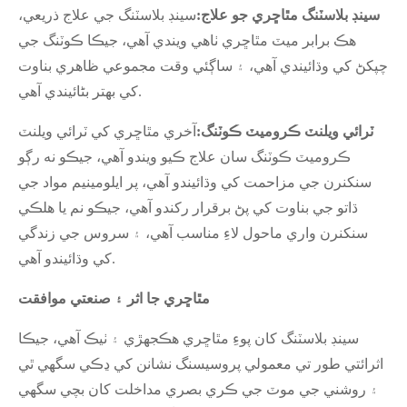
سينڊ بلاسٽنگ مٿاڇري جو علاج:
سينڊ بلاسٽنگ جي علاج ذريعي،
هڪ برابر ميٽ مٿاڇري ٺاهي ويندي آهي، جيڪا ڪوٽنگ جي
چپکڻ کي وڌائيندي آهي، ۽ ساڳئي وقت مجموعي ظاهري بناوت
کي بهتر بڻائيندي آهي.
ٽرائي ويلنٽ ڪروميٽ ڪوٽنگ:
آخري مٿاڇري کي ٽرائي ويلنٽ
ڪروميٽ ڪوٽنگ سان علاج ڪيو ويندو آهي، جيڪو نه رڳو
سنکنرن جي مزاحمت کي وڌائيندو آهي، پر ايلومينيم مواد جي
ڌاتو جي بناوت کي پڻ برقرار رکندو آهي، جيڪو نم يا هلڪي
سنکنرن واري ماحول لاءِ مناسب آهي، ۽ سروس جي زندگي
کي وڌائيندو آهي.
مٿاڇري جا اثر ۽ صنعتي موافقت
سينڊ بلاسٽنگ کان پوءِ مٿاڇري هڪجهڙي ۽ ٺيڪ آهي، جيڪا
اثرائتي طور تي معمولي پروسيسنگ نشانن کي ڍڪي سگهي ٿي
۽ روشني جي موٽ جي ڪري بصري مداخلت کان بچي سگهي