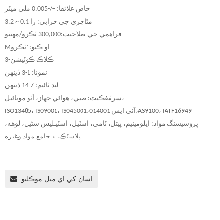
خاص علائقا: +/-0.005 ملي ميٽر
مٿاڇري جي خرابي: را 0.1 ~ 3.2
فراهمي جي صلاحيت:
000 ٽڪرو/مهينو
,
00
3
او ڪيو:
1
ٽڪرو
M
3-ڪلاڪ ڪوٽيشن
نمونا: 1-3 ڏينهن
ليڊ ٽائيم: 7-14 ڏينهن
سرٽيفڪيٽ: طبي، هوائي جهاز، آٽو موبائيل،
AS9100، IATF16949
14001،
آئي ايس 0
45001،
ISO13485، IS09001، IS0
پروسيسنگ مواد: ايلومينيم، پيتل، ٽامي، اسٽيل، اسٽينلیس سٹیل، لوهه،
پلاسٽڪ، ۽ جامع مواد وغيره.
اسان کي اي ميل موڪليو