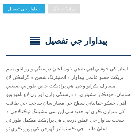
پراڊڪٽ ٽيگ
پيداوار جي تفصيل
پيداوار جي تفصيل
اسان کي خوشي آهي ته هي نئون اعليٰ درستگي وارو ايلومينيم
بریکٹ حصو عالمي پيداوار ۽ انجنيئرنگ شعبن ۾ گراهڪن لاءِ
متعارف ڪرايو وڃي. هي پراڊڪٽ خاص طور تي صنعتي
سامان، خودڪار مشينري، ۽ درستگي وارن اوزارن لاءِ ٺاهيو ويو
آهي، جيڪو جمالياتي سطح جي معيار سان ساخت جي طاقت
کي متوازن ڪري ٿو. جديد سي اين سي مشيننگ ٽيڪنالاجي ۽
سخت پيداوار جي عملن ذريعي، هي پراڊڪٽ مڪمل طور تي
اعليٰ طلب جي ڪسٽمائيز گهرجن کي پورو ڪري ٿو.