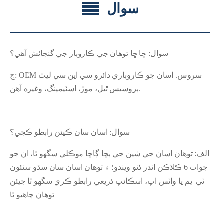
سوال
سوال: ڇا
'
ڇا توهان جي ڪاروبار جي گنجائش آهي؟
ج: OEM سروس. اسان جو ڪاروباري دائرو سي اين سي ليٿ
پروسيس ٿيل، موڙ، اسٽيمپنگ، وغيره آهن.
سوال: اسان سان ڪيئن رابطو ڪجي؟
الف: توهان اسان جي شين جي پڇا ڳاڇا موڪلي سگهو ٿا، ان جو
جواب 6 ڪلاڪن اندر ڏنو ويندو؛ ۽ توهان اسان سان سڌو سنئون
ٽي ايم يا واٽس اپ، اسڪائپ ذريعي رابطو ڪري سگهو ٿا جيئن
توهان چاهيو ٿا.