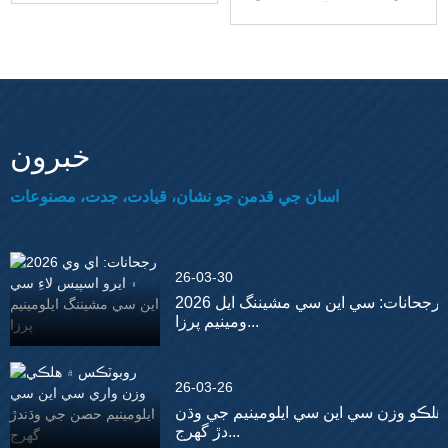
سان...
خبرون
اسان جي قدمن جو نشان، قيادت، جدت، مصنوعات
26-03-30
2026 رجحانات: سي اين سي مشيننگ ايل
ومينيم پرزا...
26-03-26
هلڪو وزن سي اين سي ايلومينيم جي وڌن
دڙ گهرج...