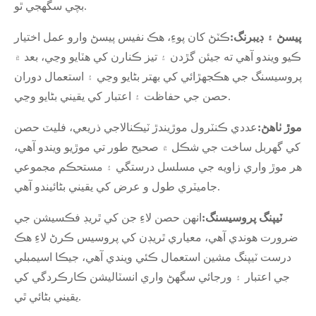
بچي سگهجي ٿو.
پيسڻ ۽ ڊيبرنگ:
ڪٽڻ کان پوءِ، هڪ نفيس پيسڻ وارو عمل اختيار
ڪيو ويندو آهي ته جيئن گڙدن ۽ تيز ڪنارن کي هٽايو وڃي، بعد ۾
پروسيسنگ جي هڪجهڙائي کي بهتر بڻايو وڃي ۽ استعمال دوران
حصن جي حفاظت ۽ اعتبار کي يقيني بڻايو وڃي.
موڙ ٺاهڻ:
عددي ڪنٽرول موڙيندڙ ٽيڪنالاجي ذريعي، فليٽ حصن
کي گهربل ساخت جي شڪل ۾ صحيح طور تي موڙيو ويندو آهي،
هر موڙ واري زاويه جي مسلسل درستگي ۽ مستحڪم مجموعي
جاميٽري طول و عرض کي يقيني بڻائيندو آهي.
ٽيپنگ پروسيسنگ:
انهن حصن لاءِ جن کي ٿريڊ فڪسيشن جي
ضرورت هوندي آهي، معياري ٿريڊن کي پروسيس ڪرڻ لاءِ هڪ
درست ٽيپنگ مشين استعمال ڪئي ويندي آهي، جيڪا اسيمبلي
جي اعتبار ۽ ورجائي سگهڻ واري انسٽاليشن ڪارڪردگي کي
يقيني بڻائي ٿي.