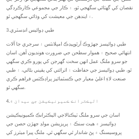
نقصان کي گهٽائي سگهجي ٿو، ۽ ڪار جي مجموعي ڪارڪردگي
۽ ايندھن جي معيشت کي وڌائي سگهجي ٿو.
طبي ڊوائيس انڊسٽري
3.
طبي ڊوائيسز جهڙوڪ آرٿوپيڊڪ امپلانٽس ۽ سرجري جا آلات
انتهائي صحيح ۽ هموار سطحن جي ضرورت هونديون آهن. اسان
جو سرو ملنگ عمل انهن سخت گهرجن کي پورو ڪري سگهي
ٿو، طبي ڊوائيسز جي حفاظت ۽ اثرائتي کي يقيني بڻائي، ۽ طبي
صنعت لاءِ اعليٰ معيار جي ڪسٽمائيز پراڊڪٽس فراهم ڪري
سگهي ٿو.
اليڪٽرانڪ ڪميونيڪيشن جي ميدان ۾
4.
اسان جي سرو ملنگ ٽيڪنالاجي اليڪٽرانڪ ڪميونيڪيشن
ڊوائيسز ۾ هيٽ سنڪ ۽ پريزيشن مولڊ جهڙن حصن جي
پروسيسنگ ۾ پڻ شاندار ٿي سگهي ٿي. ملنگ پيرا ميٽرز کي