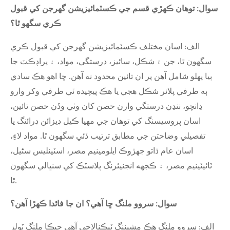
سوال: توهان ڪهڙي قسم جي ڪسٽمائيزيشن گهرجن کي قبول
ڪري سگهو ٿا؟
الف: اسان مختلف ڪسٽمائيزيشن گهرجن کي قبول ڪري
سگهون ٿا، جن ۾ شڪل، سائيز، درستگي، مواد، ۽ پراڊڪٽ جا
ٻيا پهلو شامل آهن پر ان تائين محدود نه آهن. ڇا اهو هڪ سادي
ٻه طرفي پلانر شڪل هجي يا هڪ پيچيده ٽي طرفي وکر وارو
ڍانچو، ننڍن درستگي وارن حصن کان وٺي وڏن حصن تائين،
اسان پروسيسنگ کي توهان جي مهيا ڪيل ڊيزائن ڊرائنگ يا
تفصيلي وضاحتن جي مطابق ترتيب ڏئي سگهون ٿا. مواد لاءِ،
اسان عام ڌاتو جهڙوڪ ايلومينيم مصر، اسٽينلیس سٹیل،
ٽائيٽينيم مصر، ۽ ڪجهه انجنيئرنگ پلاسٽڪ کي سنڀالي سگهون
ٿا.
سوال: سروو ملنگ ڇا آهي؟ ان جا فائدا ڪهڙا آهن؟
الف: سروو ملنگ هڪ مشيننگ ٽيڪنالاجي آهي جيڪا ملنگ ٽولز