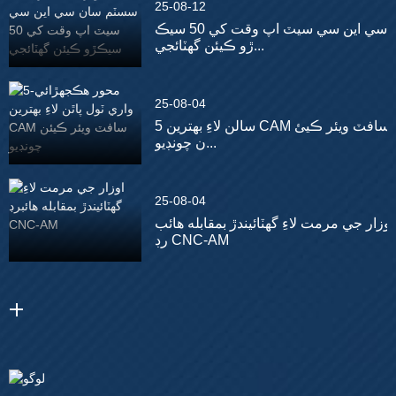
25-08-12
سي اين سي سيٽ اپ وقت کي 50 سيڪ
ڙو ڪيئن گھٽائجي...
25-08-04
5 سالن لاءِ بهترين CAM سافٽ ويئر ڪيئ
ن چونڊيو...
25-08-04
اوزار جي مرمت لاءِ گھٽائيندڙ بمقابله هائب
رڊ CNC-AM