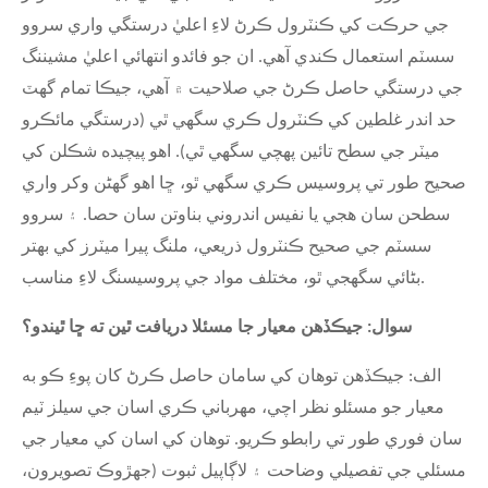
جي حرڪت کي ڪنٽرول ڪرڻ لاءِ اعليٰ درستگي واري سروو
سسٽم استعمال ڪندي آهي. ان جو فائدو انتهائي اعليٰ مشيننگ
جي درستگي حاصل ڪرڻ جي صلاحيت ۾ آهي، جيڪا تمام گهٽ
حد اندر غلطين کي ڪنٽرول ڪري سگهي ٿي (درستگي مائڪرو
ميٽر جي سطح تائين پهچي سگهي ٿي). اهو پيچيده شڪلن کي
صحيح طور تي پروسيس ڪري سگهي ٿو، ڇا اهو گھڻن وکر واري
سطحن سان هجي يا نفيس اندروني بناوتن سان حصا. ۽ سروو
سسٽم جي صحيح ڪنٽرول ذريعي، ملنگ پيرا ميٽرز کي بهتر
بڻائي سگهجي ٿو، مختلف مواد جي پروسيسنگ لاءِ مناسب.
سوال: جيڪڏهن معيار جا مسئلا دريافت ٿين ته ڇا ٿيندو؟
الف: جيڪڏهن توهان کي سامان حاصل ڪرڻ کان پوءِ ڪو به
معيار جو مسئلو نظر اچي، مهرباني ڪري اسان جي سيلز ٽيم
سان فوري طور تي رابطو ڪريو. توهان کي اسان کي معيار جي
مسئلي جي تفصيلي وضاحت ۽ لاڳاپيل ثبوت (جهڙوڪ تصويرون،