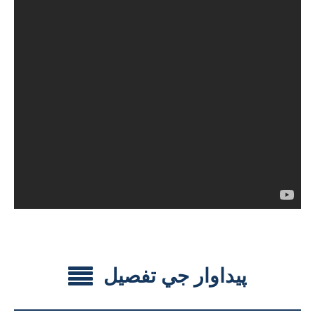
پيداوار جي تفصيل