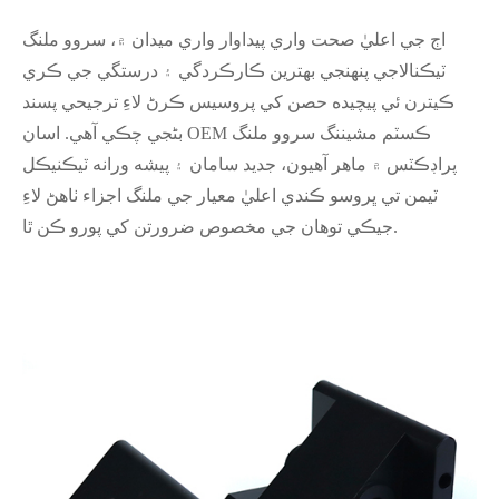
اڄ جي اعليٰ صحت واري پيداوار واري ميدان ۾، سروو ملنگ
ٽيڪنالاجي پنهنجي بهترين ڪارڪردگي ۽ درستگي جي ڪري
ڪيترن ئي پيچيده حصن کي پروسيس ڪرڻ لاءِ ترجيحي پسند
بڻجي چڪي آهي. اسان OEM ڪسٽم مشيننگ سروو ملنگ
پراڊڪٽس ۾ ماهر آهيون، جديد سامان ۽ پيشه ورانه ٽيڪنيڪل
ٽيمن تي ڀروسو ڪندي اعليٰ معيار جي ملنگ اجزاء ٺاهڻ لاءِ
جيڪي توهان جي مخصوص ضرورتن کي پورو ڪن ٿا.