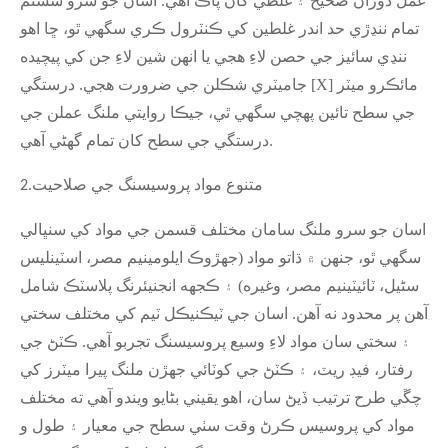
عمل دوران صحيح ۽ غلطي کان پاڪ آهي. اسان جو سرو سسٽم
تمام ننڍڙي حد اندر غلطين کي ڪنٽرول ڪري سگهي ٿو، ڇا اهو
ننڍي سائيز جي حصن لاءِ هجي يا انهن شين لاءِ جن کي پيچيده
جاميٽري شڪلن جي ضرورت هجي. درستگي [X] مائڪرو ميٽر
جي سطح تائين پهچي سگهي ٿي، جيڪا روايتي ملنگ عملن جي
درستگي جي سطح کان تمام گهڻي آهي.
متنوع مواد پروسيسنگ جي صلاحيت
2.
اسان جو سرو ملنگ سامان مختلف قسمن جي مواد کي سنڀالي
سگھي ٿو، جنهن ۾ ڌاتو مواد (جهڙوڪ ايلومينيم مصر، اسٽينلیس
سٹیل، ٽائيٽينيم مصر، وغيره) ۽ ڪجهه انجنيئرنگ پلاسٽڪ شامل
آهن پر محدود نه آهن. اسان جي ٽيڪنيڪل ٽيم کي مختلف سختي
۽ سختي سان مواد لاءِ وسيع پروسيسنگ تجربو آهي. ڪٽڻ جي
رفتار، فيڊ ريٽ، ۽ ڪٽڻ جي کوٽائي جهڙن ملنگ پيرا ميٽرز کي
چڱي طرح ترتيب ڏيڻ سان، اهو يقيني بڻايو ويندو آهي ته مختلف
مواد کي پروسيس ڪرڻ وقت سٺي سطح جي معيار ۽ طول و