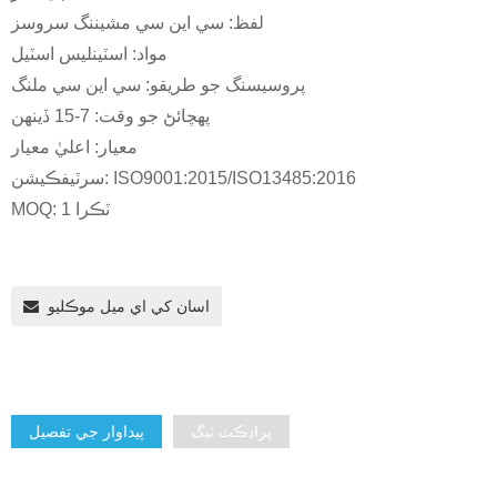
لفظ: سي اين سي مشيننگ سروسز
مواد: اسٽينلیس اسٽيل
پروسيسنگ جو طريقو: سي اين سي ملنگ
پهچائڻ جو وقت: 7-15 ڏينهن
معيار: اعليٰ معيار
سرٽيفڪيشن: ISO9001:2015/ISO13485:2016
MOQ: 1 ٽڪرا
اسان کي اي ميل موڪليو
پراڊڪٽ ٽيگ
پيداوار جي تفصيل