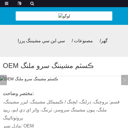
گھر
مصنوعات
سي اين سي مشيننگ پرزا
OEM ڪسٽم مشيننگ سرو ملنگ
مختصر وضاحت:
قسم: بروچنگ، ڊرلنگ، ايچنگ / ڪيميڪل مشيننگ، ليزر مشيننگ،
ملنگ، ٻيون مشيننگ سروسز، ٽرننگ، وائر اي ڊي ايم، ريپڊ
پروٽوٽائپنگ
ماڊل نمبر: OEM