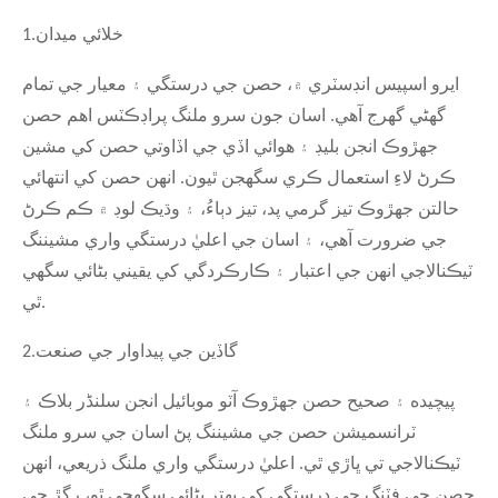
خلائي ميدان
1.
ايرو اسپيس انڊسٽري ۾، حصن جي درستگي ۽ معيار جي تمام
گهڻي گهرج آهي. اسان جون سرو ملنگ پراڊڪٽس اهم حصن
جهڙوڪ انجن بليڊ ۽ هوائي اڏي جي اڏاوتي حصن کي مشين
ڪرڻ لاءِ استعمال ڪري سگهجن ٿيون. انهن حصن کي انتهائي
حالتن جهڙوڪ تيز گرمي پد، تيز دٻاءُ، ۽ وڌيڪ لوڊ ۾ ڪم ڪرڻ
جي ضرورت آهي، ۽ اسان جي اعليٰ درستگي واري مشيننگ
ٽيڪنالاجي انهن جي اعتبار ۽ ڪارڪردگي کي يقيني بڻائي سگهي
ٿي.
گاڏين جي پيداوار جي صنعت
2.
پيچيده ۽ صحيح حصن جهڙوڪ آٽو موبائيل انجن سلنڈر بلاڪ ۽
ٽرانسميشن حصن جي مشيننگ پڻ اسان جي سرو ملنگ
ٽيڪنالاجي تي ڀاڙي ٿي. اعليٰ درستگي واري ملنگ ذريعي، انهن
حصن جي فٽنگ جي درستگي کي بهتر بڻائي سگهجي ٿو، رگڙ جي