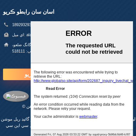
اسان سان رابطو ڪريو
فون:
+86 18929329313
alan@pftworld.com
اي ميل:
پتي:
بلڊنگ 49، فومين انڊسٽريل پارڪ، پنگھو ڳوٺ، لانگ گانگ ضلعو،
شينزين زپ: 518111
هاڻي پڇا ڳاڇا ڪريو
© ڪاپي رائيٽ - 2010-2025: سڀ حق محفوظ آهن.
سائيٽ ميپ
-
اي ايم پي موبائل
لينئر ايڪٽيوٽر
,
سي اين سي مشيننگ حصا
,
بال اسڪرو لائينئر گائيڊ ريل موشن
اسٽيج
,
لڪير سلائڊ ماڊيول
,
سي اين سي مشيننگ خدمتون
,
سي اين سي
,
پلاسٽڪ جا حصا