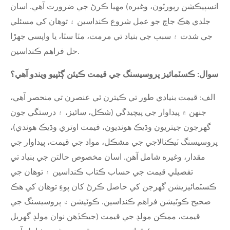
انسپيڪشن رپورٽون، وغيره) مهيا ڪرڻ جي ضرورت آهي. اسان
جلدي هڪ جاچ جو عمل شروع ڪنداسين ۽ توهان کي مسئلي
جي شدت ۽ سبب جي بنياد تي مرمت، مٽا سٽا، يا واپسي جهڙا
حل فراهم ڪنداسين.
سوال: ڪسٽمائيز پروسيسنگ جي قيمت ڪيئن ڳڻپيو ويندو آهي؟
الف: قيمت بنيادي طور تي ڪيترن ئي عنصرن تي منحصر آهي،
جنهن ۾ پيداوار جي پيچيدگي (شڪل، سائيز، ۽ درستگي جون
گهرجون جيتريون وڌيڪ هونديون، قيمت اوتري وڌيڪ هوندي)،
پروسيسنگ ٽيڪنالاجي جي مشڪل، مواد جي قيمت، پيداوار جي
مقدار، وغيره شامل آهن. اسان مخصوص حالتن جي بنياد تي
تفصيلي قيمت جي حساب ڪتاب ڪنداسين ۽ توهان جي
ڪسٽمائيزيشن گهرجن کي حاصل ڪرڻ کان پوءِ توهان کي هڪ
صحيح ڪوٽيشن فراهم ڪنداسين. ڪوٽيشن ۾ پروسيسنگ جي
قيمت، ممڪن مولڊ جي قيمت (جيڪڏهن نوان مولڊ گهربل