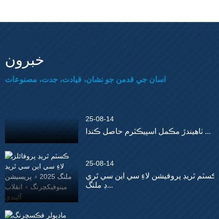
خبرون
اسان جي قدمن جو نشان، قيادت، جدت، مصنوعات
25-08-14
ٺاهيندڙ مڪمل اسپيڪٽرم حاصل ڪندا ...
25-08-14
ڪسٽم ٿريڊ پروفيشن لاءِ سي اين سي ٿري
ڊ ملنگ...