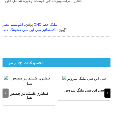
هجن)، ٽرانسپورٽ جي قيمت، وغيره شامل آهن.
ايلومينيم مصر CNC ملنگ حصا
پوئين:
اڳيون:
ڪسٽمائيز سي اين سي مشيننگ حصا
مصنوعات جا زمرا
سي اين سي ملنگ سروس
فيڪٽري ڪسٽمائيز چيسس
شيل