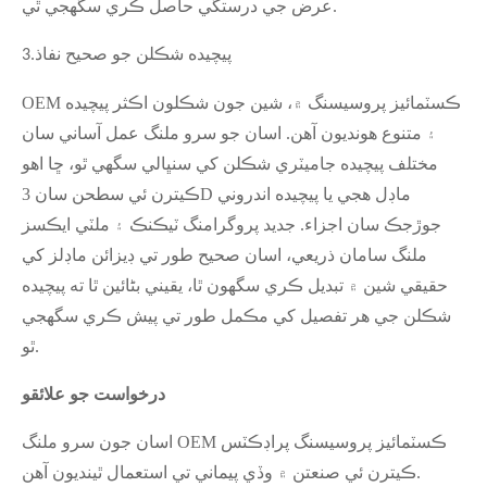
عرض جي درستگي حاصل ڪري سگهجي ٿي.
پيچيده شڪلن جو صحيح نفاذ
3.
OEM ڪسٽمائيز پروسيسنگ ۾، شين جون شڪلون اڪثر پيچيده
۽ متنوع هونديون آهن. اسان جو سرو ملنگ عمل آساني سان
مختلف پيچيده جاميٽري شڪلن کي سنڀالي سگھي ٿو، ڇا اهو
ڪيترن ئي سطحن سان 3D ماڊل هجي يا پيچيده اندروني
جوڙجڪ سان اجزاء. جديد پروگرامنگ ٽيڪنڪ ۽ ملٽي ايڪسز
ملنگ سامان ذريعي، اسان صحيح طور تي ڊيزائن ماڊلز کي
حقيقي شين ۾ تبديل ڪري سگھون ٿا، يقيني بڻائين ٿا ته پيچيده
شڪلن جي هر تفصيل کي مڪمل طور تي پيش ڪري سگهجي
ٿو.
درخواست جو علائقو
اسان جون سرو ملنگ OEM ڪسٽمائيز پروسيسنگ پراڊڪٽس
ڪيترن ئي صنعتن ۾ وڏي پيماني تي استعمال ٿينديون آهن.