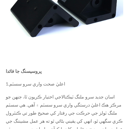
پروسيسنگ جا فائدا
اعليٰ صحت واري سرو سسٽم
1.
اسان جديد سرو ملنگ ٽيڪنالاجي اختيار ڪريون ٿا، جنهن جو
مرڪز هڪ اعليٰ درستگي واري سرو سسٽم ۾ آهي. هي سسٽم
ملنگ ٽولز جي حرڪت جي رفتار کي صحيح طور تي ڪنٽرول
ڪري سگهي ٿو، انهي کي يقيني بڻائي ٿو ته هر عمل مشيننگ جي