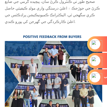
صحيح طور تي ڪنٽرول ڪرڻ سان، پيچيده گرمي جي ضايع
ڪرڻ جي جوڙجڪ ۽ اعليٰ درستگي واري مولڊ ڪيفيٽي حاصل
ڪري سگهجي ٿي، اليڪٽرانڪ ڪميونيڪيشن پراڊڪٽس جي
اعليٰ ڪارڪردگي جي گهرجن کي پورو ڪندي.
يپ